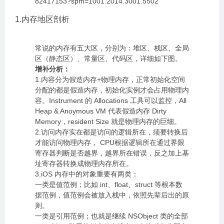
82417153?spm=1001.2014.3001.5502
1.内存地区剖析
常说的内存有五大区，分别为：堆区、栈区、全局
区（静态区）、常量区、代码区，详细如下图。
增补分析：
1.内容分为假造内存+物理内存，正常初始化空间
分配的都是假造内存，初始化实例才会占用物理内
容。Instrument 的 Allocations 工具可以监控，All
Heap & Anoymous VM 代表假造内存 Dirty
Memory，resident Size 就是物理内存的巨细。
2.访问内存实在都是访问的逻辑所在，须要转换后
才能访问物理内存， CPU根据逻辑所在通过界限
寄存器判断是否越界，越界所在错误，反之加上基
址寄存器转换成物理内存所在。
3.iOS 内存中的对象重要有两类：
一类是值范例；比如 int、float、struct 等根本数
据范例，值范例会被放入栈中，依照先辈后出的原
则。
一类是引用范例；也就是继续 NSObject 类的全部