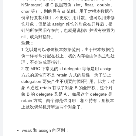
NSInteger）和 C 数据范例（int、float、double、
char 等），别的另有 id 范例。用于对根本数据范
例举行复制利用，不更改引用计数。也可以用来修
饰对象，但是被 assign 修饰的对象在开释后，指
针的所在照旧存在的，也就是说指针并没有被置为
nil，成为野指针。
注意：
1.之以是可以修饰根本数据范例，由于根本数据范
例一样寻常分配在栈上，栈的内存会由体系主动处
理，不会造成野指针。
2.在 MRC 下常见的 id delegate 每每是用 assign
方式的属性而不是 retain 方式的属性，为了防止
delegation 两头产生不须要的循环引用。比方：对
象 A 通过 retain 获取了对象 B 的全部权，这个对
象 B 的 delegate 又是 A， 如果这个 delegate 是
retain 方式，两个都是强引用，相互持有，那根本
上就没偶然机开释这两个对象了。
weak 和 assign 的区别：