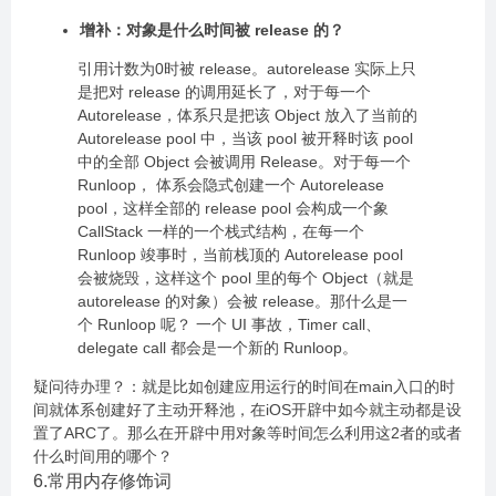
增补：对象是什么时间被 release 的？
引用计数为0时被 release。autorelease 实际上只
是把对 release 的调用延长了，对于每一个
Autorelease，体系只是把该 Object 放入了当前的
Autorelease pool 中，当该 pool 被开释时该 pool
中的全部 Object 会被调用 Release。对于每一个
Runloop， 体系会隐式创建一个 Autorelease
pool，这样全部的 release pool 会构成一个象
CallStack 一样的一个栈式结构，在每一个
Runloop 竣事时，当前栈顶的 Autorelease pool
会被烧毁，这样这个 pool 里的每个 Object（就是
autorelease 的对象）会被 release。那什么是一
个 Runloop 呢？ 一个 UI 事故，Timer call、
delegate call 都会是一个新的 Runloop。
疑问待办理？：就是比如创建应用运行的时间在main入口的时
间就体系创建好了主动开释池，在iOS开辟中如今就主动都是设
置了ARC了。那么在开辟中用对象等时间怎么利用这2者的或者
什么时间用的哪个？
6.常用内存修饰词