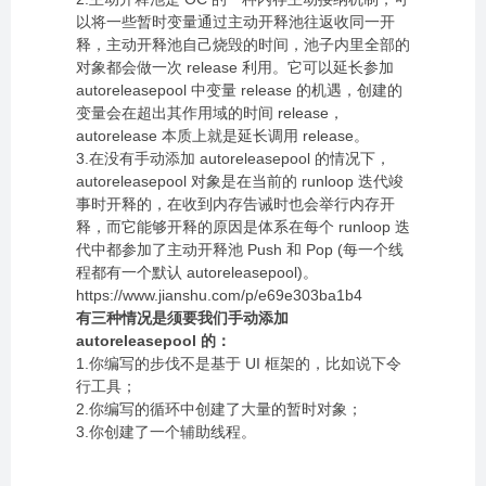
以将一些暂时变量通过主动开释池往返收同一开
释，主动开释池自己烧毁的时间，池子内里全部的
对象都会做一次 release 利用。它可以延长参加
autoreleasepool 中变量 release 的机遇，创建的
变量会在超出其作用域的时间 release，
autorelease 本质上就是延长调用 release。
3.在没有手动添加 autoreleasepool 的情况下，
autoreleasepool 对象是在当前的 runloop 迭代竣
事时开释的，在收到内存告诫时也会举行内存开
释，而它能够开释的原因是体系在每个 runloop 迭
代中都参加了主动开释池 Push 和 Pop (每一个线
程都有一个默认 autoreleasepool)。
https://www.jianshu.com/p/e69e303ba1b4
有三种情况是须要我们手动添加
autoreleasepool 的：
1.你编写的步伐不是基于 UI 框架的，比如说下令
行工具；
2.你编写的循环中创建了大量的暂时对象；
3.你创建了一个辅助线程。