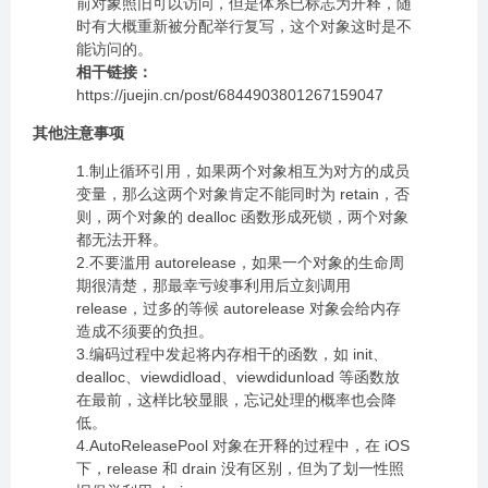
前对象照旧可以访问，但是体系已标志为开释，随
时有大概重新被分配举行复写，这个对象这时是不
能访问的。
相干链接：
https://juejin.cn/post/6844903801267159047
其他注意事项
1.制止循环引用，如果两个对象相互为对方的成员
变量，那么这两个对象肯定不能同时为 retain，否
则，两个对象的 dealloc 函数形成死锁，两个对象
都无法开释。
2.不要滥用 autorelease，如果一个对象的生命周
期很清楚，那最幸亏竣事利用后立刻调用
release，过多的等候 autorelease 对象会给内存
造成不须要的负担。
3.编码过程中发起将内存相干的函数，如 init、
dealloc、viewdidload、viewdidunload 等函数放
在最前，这样比较显眼，忘记处理的概率也会降
低。
4.AutoReleasePool 对象在开释的过程中，在 iOS
下，release 和 drain 没有区别，但为了划一性照