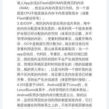
谁人App步伐从Flash或ROM内里拷贝到内存
（RAM），然后从内存内里实行代码。另一个原
因是CPU不能直接从内存卡内里读取指令（须要
Flash驱动等等）。
3.在iOS中，堆区的内存是应用步伐共享的，堆中
的内存分配是体系负责的；体系利用一个链表来维
护全部已经分配的内存空间（体系仅仅记载，并不
管理详细的内容）；变量利用竣事后，须要开释内
存，OC中是根据引用计数为0，就分析没有任何
变量利用该空间，那么体系将直吸取回；当一个
app启动后，代码区，常量区，全局区巨细已固
定，因此指向这些区的指针不会产生崩溃性的错
误。而堆区和栈区是时时间刻变化的（堆的创建烧
毁，栈的弹入弹出），以是当利用一个指针指向这
两个区内里的内存时，肯定要注意内存是否已经被
开释，否则会产生步伐崩溃（便是野指针报错）。
4.iOS是基于UNIX、Android是基于Linux的，在
Linux和unix体系中，内存管理的方式根本类似；
Android应用步伐的内存分配也是云云。除此以
外，这些应用层的步伐利用的都是假造内存，它们
都是创建在利用体系之上的，只有开辟底层驱动或