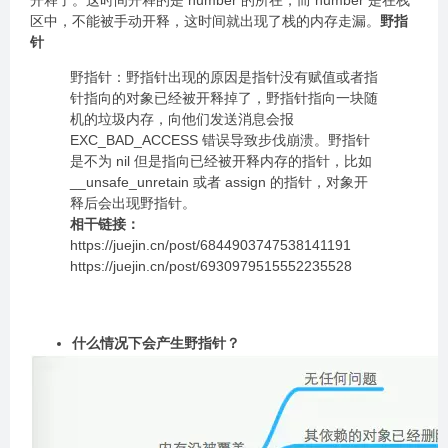
开释了。这时间开释的是 number 的所在，而 number 是在栈
区中，不能被手动开释，这时间就出现了栈的内存走漏。
野指
针
野指针：野指针出现的原因是指针没有赋值或者指
针指向的对象已经被开释掉了，野指针指向一块随
机的垃圾内存，向他们发送消息会报
EXC_BAD_ACCESS 错误导致步伐崩溃。野指针
是不为 nil 但是指向已经被开释内存的指针，比如
__unsafe_unretain 或者 assign 的指针，对象开
释后会出现野指针。
相干链接：
https://juejin.cn/post/6844903747538141191
https://juejin.cn/post/6930979515552235528
什么情况下会产生野指针？