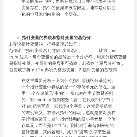
字节的所在当中，而所在概念自己并不代表有任何
变量存在。指针的值如果没有限定，通常是可以变
化的也可以指向别的一个所在。
指针变量的界说和指针变量的基范例
1.界说指针变量的一样寻常形式如下：
范例名 *指针变量名1; *指针变量名2，...........; 比方：int
*p,*q;注意：每个变量前的星号是一个分析符，用来分析该变量
是指针变量。变量前的星号不可省略，若省略了星号分析符，
就变成了将 p 和 q 界说为整形变量。2.指针变量的基范例：
在这里重要分析一下为什么指针必须区分基范例。
一个指针变量中存放的是一个存储单元的所在。这
里“一个存储单元”中的“一”所代表的字节数是差别
的：对 short int 范例整数而言，它代表2个字节；
对 int 范例而言，它代表4个字节，这就是基范例
的差别寄义。在涉及指针的移动，也就是要对所在
举行增减运算，这时指针移动的最小单元是一个储
存单元，而不是1个字节。因此对于基范例差别的
指针变量，其内容增1、减1所“凌驾”的字节数差