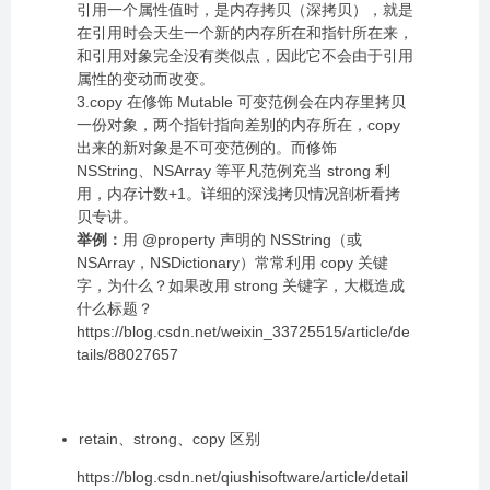
引用一个属性值时，是内存拷贝（深拷贝），就是
在引用时会天生一个新的内存所在和指针所在来，
和引用对象完全没有类似点，因此它不会由于引用
属性的变动而改变。
3.copy 在修饰 Mutable 可变范例会在内存里拷贝
一份对象，两个指针指向差别的内存所在，copy
出来的新对象是不可变范例的。而修饰
NSString、NSArray 等平凡范例充当 strong 利
用，内存计数+1。详细的深浅拷贝情况剖析看拷
贝专讲。
举例：
用 @property 声明的 NSString（或
NSArray，NSDictionary）常常利用 copy 关键
字，为什么？如果改用 strong 关键字，大概造成
什么标题？
https://blog.csdn.net/weixin_33725515/article/de
tails/88027657
retain、strong、copy 区别
https://blog.csdn.net/qiushisoftware/article/detail