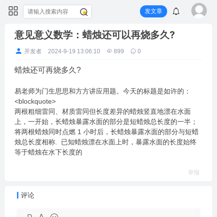
发文章
意见意义数学：蜡烛还可以再烧多久?
开发者
2024-9-19 13:06:10
899
0
蜡烛还可再烧多久?
易老师为门生思思和方方讲应用题。今天的标题是如许的：
<blockquote>
两根粗细雷同、材质雷同但长度差异的蜡烛竖直地漂在水面
上，一开始，长蜡烛暴露水面的部分是短蜡烛总长度的一半；
将两根蜡烛同时点燃 1 小时后，长蜡烛暴露水面的部分与短蜡
烛总长度相称. 已知蜡烛漂在水面上时，暴露水面的长度始终
等于蜡烛在水下长度的
举报
评论