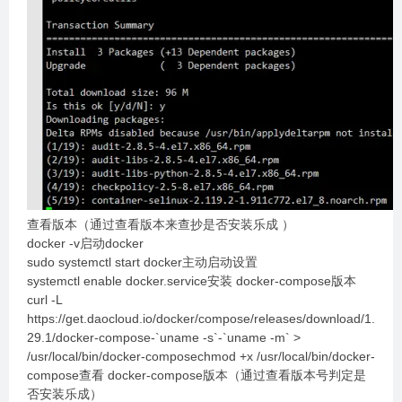
查看版本（通过查看版本来查抄是否安装乐成 ）
docker -v启动docker
sudo systemctl start docker主动启动设置
systemctl enable docker.service安装 docker-compose版本
curl -L
https://get.daocloud.io/docker/compose/releases/download/1.
29.1/docker-compose-`uname -s`-`uname -m` >
/usr/local/bin/docker-composechmod +x /usr/local/bin/docker-
compose查看 docker-compose版本（通过查看版本号判定是
否安装乐成）