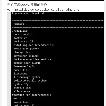
开始安装docker常用的服务
yum install docker-ce docker-ce-cli containerd.io