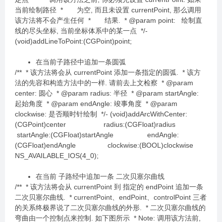
当前绘制路径 * 为空, 而且未设置 currentPoint, 那么调用
该方法将不会产生任何 * 结果. * @param point: 绘制直
线的尽头坐标, 当前坐标体系中的某一点 */-
(void)addLineToPoint:(CGPoint)point;
在当前子路径中追加一条圆弧
/** * 该方法将会从 currentPoint 添加一条指定的圆弧. * 该方
法的先容和构造方法中的一样. 请前去上文检察 * @param
center: 圆心 * @param radius: 半径 * @param startAngle:
起始角度 * @param endAngle: 竣事角度 * @param
clockwise: 是否顺时针绘制 */- (void)addArcWithCenter:
(CGPoint)center radius:(CGFloat)radius
startAngle:(CGFloat)startAngle endAngle:
(CGFloat)endAngle clockwise:(BOOL)clockwise
NS_AVAILABLE_IOS(4_0);
在当前 子路经中追加一条 二次贝塞尔曲线
/** * 该方法将会从 currentPoint 到 指定的 endPoint 追加一条
二次贝塞尔曲线. * currentPoint、endPoint、controlPoint 三者
的关系终极界说了二次贝塞尔曲线的外形. * 二次贝塞尔曲线的
弯曲由一个控制点来控制. 如下图所示 * Note: 调用该方法前,