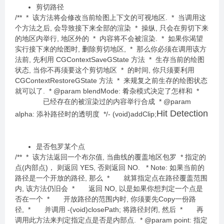
剪切路径
/** * 该方法将会修改当前绘图上下文的可视地区. * 当调用这
个方法之后, 会导致接下来全部的渲染 * 操纵, 只会在剪切下来
的地区内举行, 地区外的 * 内容将不会被渲染. * 如果你渴望
实行接下来的绘图时, 删除剪切地区, * 那么你必须在调用该方
法前, 先利用 CGContextSaveGState 方法 * 生存当前的绘图
状态, 当你不再须要这个剪切地区 * 的时间, 你只须要利用
CGContextRestoreGState 方法 * 来规复之前生存的绘图状态
就可以了. * @param blendMode: 肴杂模式决定了怎样和 *
已经存在的被渲染过的内容举行合成 * @param
Hit Detection
alpha: 添补路径时的透明度 */- (void)addClip;
是否包罗某个点
/** * 该方法返回一个布尔值, 当曲线的覆盖地区包罗 * 指定的
点(内部点)， 则返回 YES, 否则返回 NO. * Note: 如果当前的
路径是一个开放的路径, 那么 * 就算指定点在路径覆盖范围
内, 该方法仍旧会 * 返回 NO, 以是如果你想判定一个点是
否在一个 * 开放路径的范围内时, 你须要先Copy一份路
径, * 并调用 -(void)closePath; 将路径封闭, 然后 * 再
调用此方法来判定指定点是否是内部点. * @param point: 指定