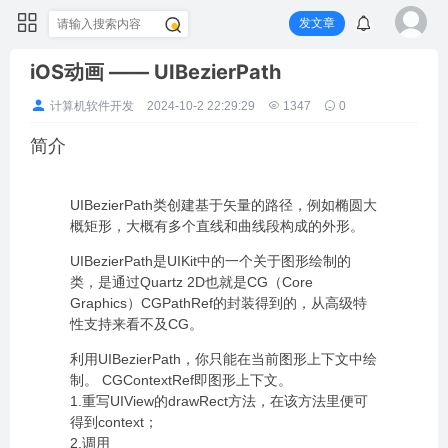
发文章
iOS动画 —— UIBezierPath
计算机软件开发
2024-10-2 22:29:29
1347
0
简介
UIBezierPath类创建基于矢量的路径，例如椭圆大
概矩形，大概有多个直线和曲线段构成的外形。
UIBezierPath是UIKit中的一个关于图形绘制的
类，是通过Quartz 2D也就是CG（Core
Graphics）CGPathRef的封装得到的，从高级特
性支持来看不及CG。
利用UIBezierPath，你只能在当前图形上下文中绘
制。 CGContextRef即图形上下文。
1.重写UIView的drawRect方法，在该方法里便可
得到context；
2.调用