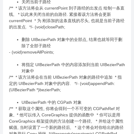
关闭当前子路经
/** * 该方法将会从 currentPoint 到子路经的出发点 绘制一条直
线, * 以此来关闭当前的自路径. 紧接着该方法将会更新
currentPoint * 为 刚添加的这条直线的尽头, 也就是当前子路经
的出发点. */- (void)closePath;
删除 UIBezierPath 对象中的全部点, 结果也就等同于删
除了全部子路经
- (void)removeAllPoints;
将指定 UIBezierPath 中的内容添加到当前 UIBezierPath
对象中
/** * 该方法将会在当前 UIBezierPath 对象的路径中追加 * 指
定的 UIBezierPath 对象中的内容. */- (void)appendPath:
(UIBezierPath *)bezierPath;
UIBezierPath 中的 CGPath 对象
/** * 获取这个属性, 你将会得到一个不可变的 CGPathRef 对
象, * 他可以传入 CoreGraphics 提供的函数中 * 你可以是用
CoreGraphics 框架提供的方法创建一个路径, * 并给这个属性
赋值, 当时设置了一个新的路径后, * 这个将会对你给出的路径
对象举行 Copy 操纵 */@property(nonatomic) CGPathRef