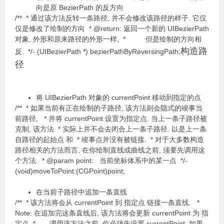
向是原 BezierPath 的反方向
/** * 通过该方法反转一条路径, 并不会修改该路径的样子. 它仅
仅是修改了绘制的方向 * @return: 返回一个新的 UIBezierPath
对象, 外形和原来路径的外形一样, * 但是绘制的方向相
构造路
反. */- (UIBezierPath *) bezierPathByReversingPath;
径
将 UIBezierPath 对象的 currentPoint 移动到指定的点
/** * 如果当前有正在绘制的子路径, 该方法则会隐式的竣事当
前路径, * 并将 currentPoint 设置为指定点. 当上一条子路径被
克制, 该方法 * 实际上并不会去闭合上一条子路径. 以是上一条
自路径的起始点 和 * 竣事点并没有被链接. * 对于大多数构造
路径相关的方法而言, 在你绘制直线或曲线之前, 须要先调用这
个方法. * @param point: 当前坐标体系中的某一点 */-
(void)moveToPoint:(CGPoint)point;
在当前子路径中追加一条直线
/** * 该方法将会从 currentPoint 到 指定点 链接一条直线. *
Note: 在追加完这条直线后, 该方法将会更新 currentPoint 为 指
定点 * 调用该方法之前, 你必须先设置 currentPoint. 如果