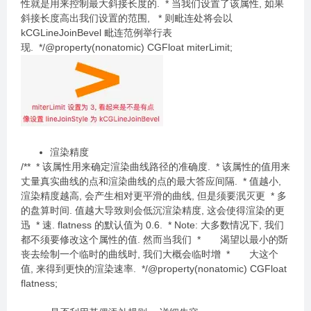
性就是用来控制最大斜接长度的. * 当我们设置了该属性, 如果
斜接长度高出我们设置的范围, * 则毗连处将会以
kCGLineJoinBevel 毗连范例举行表
现. */@property(nonatomic) CGFloat miterLimit;
渲染精度
/** * 该属性用来确定渲染曲线路径的准确度. * 该属性的值用来
丈量真实曲线的点和渲染曲线的点的最大答应间隔. * 值越小,
渲染精度越高, 会产生相对更平滑的曲线, 但是须要泯灭更 * 多
的盘算时间. 值越大导致则会低沉渲染精度, 这会使得渲染的更
迅 * 速. flatness 的默认值为 0.6. * Note: 大多数情况下, 我们
都不须要修改这个属性的值. 然而当我们 * 渴望以最小的斲
丧去绘制一个临时的曲线时, 我们大概会临时增 * 大这个
值, 来得到更快的渲染速率. */@property(nonatomic) CGFloat
flatness;