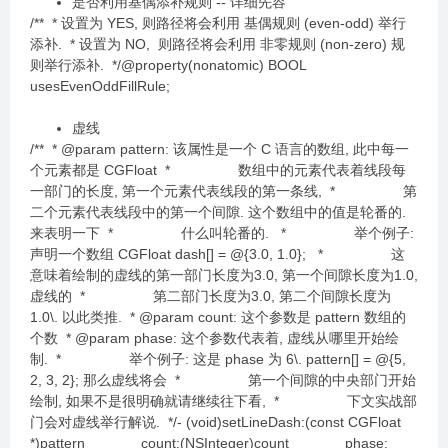
是否利用基偶添补规则 -- 详细先容
/** * 设置为 YES, 则路径将会利用 基偶规则 (even-odd) 举行
添补. * 设置为 NO, 则路径将会利用 非零规则 (non-zero) 规
则举行添补. */@property(nonatomic) BOOL
usesEvenOddFillRule;
虚线
/** * @param pattern: 该属性是一个 C 语言的数组, 此中每一
个元素都是 CGFloat * 数组中的元素代表着线段每
一部门的长度, 第一个元素代表线段的第一条线, * 第
二个元素代表线段中的第一个间隙. 这个数组中的值是轮番的.
来表明一下 * 什么叫轮番的. * 举个例子:
声明一个数组 CGFloat dash[] = @{3.0, 1.0}; * 这
意味着绘制的虚线的第一部门长度为3.0, 第一个间隙长度为1.0,
虚线的 * 第二部门长度为3.0, 第二个间隙长度为
1.0\. 以此类推. * @param count: 这个参数是 pattern 数组的
个数 * @param phase: 这个参数代表着, 虚线从哪里开始绘
制. * 举个例子: 这是 phase 为 6\. pattern[] = @{5,
2, 3, 2}; 那么虚线将会 * 第一个间隙的中央部门开始
绘制, 如果不是很明确就请继续往下看, * 下文实战部
门会对虚线举行解说. */- (void)setLineDash:(const CGFloat
*)pattern count:(NSInteger)count phase: