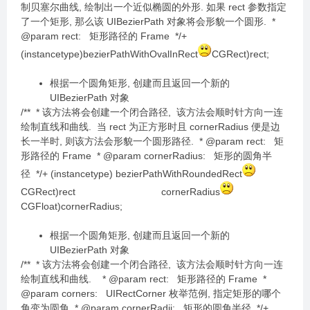
制贝塞尔曲线, 绘制出一个近似椭圆的外形. 如果 rect 参数指定
了一个矩形, 那么该 UIBezierPath 对象将会形貌一个圆形. *
@param rect: 矩形路径的 Frame */+
(instancetype)bezierPathWithOvalInRect
CGRect)rect;
根据一个圆角矩形, 创建而且返回一个新的
UIBezierPath 对象
/** * 该方法将会创建一个闭合路径, 该方法会顺时针方向一连
绘制直线和曲线. 当 rect 为正方形时且 cornerRadius 便是边
长一半时, 则该方法会形貌一个圆形路径. * @param rect: 矩
形路径的 Frame * @param cornerRadius: 矩形的圆角半
径 */+ (instancetype) bezierPathWithRoundedRect
CGRect)rect cornerRadius
CGFloat)cornerRadius;
根据一个圆角矩形, 创建而且返回一个新的
UIBezierPath 对象
/** * 该方法将会创建一个闭合路径, 该方法会顺时针方向一连
绘制直线和曲线. * @param rect: 矩形路径的 Frame *
@param corners: UIRectCorner 枚举范例, 指定矩形的哪个
角变为圆角 * @param cornerRadii: 矩形的圆角半径 */+