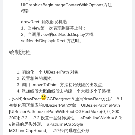
UIGraphicsBeginImageContextWithOptions方法
得到
drawRect: 触发触发机遇
1、当view第一次表现到屏幕上时；
2、当调用view的setNeedsDisplay大概
setNeedsDisplayInRect:方法时。
绘制流程
初始化一个 UIBezierPath 对象
设置相关的属性;
调用 -moveToPoint: 方法初始线段的出发点;
添加线段大概曲线段去构建一个大概多个子路径;
- (void)drawRect
CGRect)rect // 重写drawRect方法{ // 1.
初始化图形相应的UIBezierPath对象 UIBezierPath* aPath =
[UIBezierPath bezierPathWithRect:CGRectMake(0, 0, 200,
200)]; // 2. // 2.设置一些修饰属性 aPath.lineWidth = 8.0;
//路径的尽头外形, aPath.lineCapStyle =
kCGLineCapRound; //路径的毗连点外形