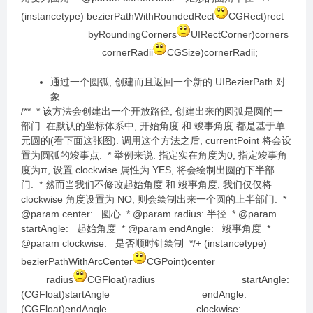
(instancetype) bezierPathWithRoundedRect
CGRect)rect
byRoundingCorners
UIRectCorner)corners
cornerRadii
CGSize)cornerRadii;
通过一个圆弧, 创建而且返回一个新的 UIBezierPath 对
象
/** * 该方法会创建出一个开放路径, 创建出来的圆弧是圆的一
部门. 在默认的坐标体系中, 开始角度 和 竣事角度 都是基于单
元圆的(看下面这张图). 调用这个方法之后, currentPoint 将会设
置为圆弧的竣事点. * 举例来说: 指定实在角度为0, 指定竣事角
度为π, 设置 clockwise 属性为 YES, 将会绘制出圆的下半部
门. * 然而当我们不修改起始角度 和 竣事角度, 我们仅仅将
clockwise 角度设置为 NO, 则会绘制出来一个圆的上半部门. *
@param center: 圆心 * @param radius: 半径 * @param
startAngle: 起始角度 * @param endAngle: 竣事角度 *
@param clockwise: 是否顺时针绘制 */+ (instancetype)
bezierPathWithArcCenter
CGPoint)center
radius
CGFloat)radius startAngle:
(CGFloat)startAngle endAngle:
(CGFloat)endAngle clockwise: