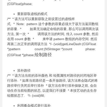
(CGFloat)phase;
重新获取虚线的模式
/** * 该方法可以重新获取之前设置过的虚线样
式. * Note: pattern 这个参数的容量必须大于该方法返回数组
的容量. * 如果无法确定命组的容量, 那么可以调用两次该
方法, 第一次 * 调用该方法的时间, 传入 count 参数, 然后
在用 count 参数 * 来申请 pattern 数组的内存空间. 然后
再第二次正常的调用该方法 */- (void)getLineDash:(CGFloat
*)pattern count:(NSInteger *)count phase:
绘制路径
(CGFloat *)phase;
添补路径
/** * 该方法当前的添补颜色 和 绘图属性对路径的封闭地区举
行添补. * 如果当前路径是一条开放路径, 该方法将会隐式的将
路径举行关闭后举行添补 * 该方法在举行添补操纵之前, 会自
动生存当前绘图的状态, 以是我们不须要 * 本技艺动的去生存
绘图状态了. */- (void)fill;
利用肴杂模式举行添补