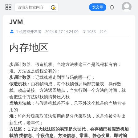
发文章
JVM
手机游戏开发者
2024-9-27 14:24:00
1033
0
内存地区
步调计数器、假造机栈、当地方法栈这三个是线程私有的；
堆、方法区是线程公有的；
步调计数器：
记载线程走到字节码的哪一行；
假造机栈：
由栈帧构成，每个栈帧包罗局部变量表、操作数
栈、动态链接、方法返回地点，当实行到一个方法的时间，就
会把这个方法以栈帧情势压入栈
当地方法栈：
与假造机栈差不多，只不外这个栈是给当地方法
用的
堆：
堆的垃圾采取算法常用的是分代采取法，以是堆被分别出
新生代，老年代；
方法区：
1.7之火线法区的实现是永世代，会存储已被假造机加
载的 类信息、字段信息、方法信息、常量、静态变量、即时编