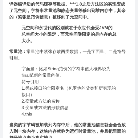
译器编译后的代码缓存等数据。****1.8之后方法区的实现变成
了元空间，字符串常量池和静态变量等移出到堆内存中，其余
的（紧张是范例信息）被移到了元空间中。
元空间和永世代的区别就在于永世代会受JVM的
总空间大小的限定，而元空间受限定的是内存的总
大小。
常量池：
常量池中紧张存放两类数据，一是字面量、二是符号
引用。
字面量：比如String范例的字符串值大概界说为
final范例的常量的值。
符号引用：
1.类或接口的全限定名（包罗他的父类和所实现的
接口）
2.变量或方法的名称
3.变量或方法的形貌信息
4.this
当类的字节码被加载到内存中后，他的常量池信息就会会合放
入到一块内存，这块内存就称为运行时常量池，并且把里面的
符号地点变为真实地点。