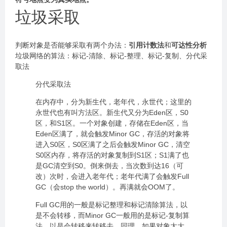
垃圾采取
判断对象是否能够采取有两个办法：
引用计数法
和
可达性分析
垃圾网络的算法：标记-清除、标记-整理、标记-复制、分代采
取法
分代采取法
在内存中，分为新生代，老年代，永世代；这里的
永世代也有叫方法区。新生代又分为Eden区，S0
区，和S1区。一个对象创建，存储在Eden区，当
Eden区满了，就会触发Minor GC，存活的对象将
进入S0区，S0区满了之后会触发Minor GC，清空
S0区内存，将存活的对象复制到S1区；S1满了也
是GC清空到S0。倒来倒去，当次数到达16（可
改）次时，会进入老年代；老年代满了会触发Full
GC（会stop the world）。再满就会OOM了。
Full GC用的一般是标记整理和标记清除算法，以
是不会转移，而Minor GC一般用的是标记-复制算
法，以是会转移来转移去，同理，如果对象太大，