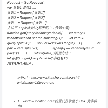
Request = GetRequest();
var 参数1,参数2 ...;
参数1 = Request['参数1'];
参数2 = Request['参数2'];
参数... = Request['参数...'];
方法三：split拆分法(易于明白，代码中规)
function getQueryVariable(variable){ let query =
window.location.search.substring(1); let vars =
query.split("&"); for (let i=0;i<vars.length;i++) { let
pair = vars
.split("="); if(pair[0] == variable){return
pair[1];} } return(false);}调用方法：
let 参数1 = getQueryVariable("参数名1");
增补URL知识：
示例url = http://www.jianshu.com/search?
q=js&page=1&type=note
1、window.location.href(设置或获取整个 URL 为字符
串)