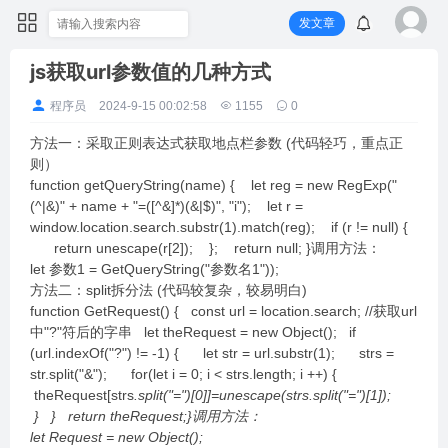
发文章
js获取url参数值的几种方式
程序员
2024-9-15 00:02:58
1155
0
方法一：采取正则表达式获取地点栏参数 (代码轻巧，重点正
则）
function getQueryString(name) { let reg = new RegExp("
(^|&)" + name + "=([^&]*)(&|$)", "i"); let r =
window.location.search.substr(1).match(reg); if (r != null) {
return unescape(r[2]); }; return null; }调用方法：
let 参数1 = GetQueryString("参数名1"));
方法二：split拆分法 (代码较复杂，较易明白)
function GetRequest() { const url = location.search; //获取url
中"?"符后的字串 let theRequest = new Object(); if
(url.indexOf("?") != -1) { let str = url.substr(1); strs =
str.split("&"); for(let i = 0; i < strs.length; i ++) {
theRequest[strs
.split("=")[0]]=unescape(strs
.split("=")[1]);
} } return theRequest;}调用方法：
let Request = new Object();