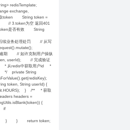
tring> redisTemplate;
hange exchange,
取token String token =
n)) { // 3.token为空 返回401
验证token是否有效 String
oken有效，后续业务处理处罚 // 从写
est().mutate();
就会不绝重置逾期 // 如许克制用户操纵
 userId); // 完成验证
 /** * 从redis中获取用户id *
 private String
sForValue().get(redisKey);
 token, String userId) {
imeUnit.HOURS); } /** * 获取
eaders headers =
Utils.isBlank(token)) {
 if
e(); } } return token;