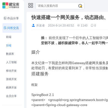
快速搭建一个网关服务，动态路由
作品分享
开发者
2024-9-14 20:40:52
1140
0
问答交流
前端
插：
前些天发现了一个巨牛的人工智能学习
坚韧不拔，越积极越荣幸，各人一起学习鸭~~
后端
媒介
数据库
人工智能
本文纪录一下我是怎样利用Gateway搭建网关
处理处罚，有爱好的肯定看到末了，非常恰当没接
移动开发
搭建服务
游戏开发
框架
棋牌开发
SpringBoot 2.1
会员分享
<parent> <groupId>org.springframework.boot</gr
</parent>Spring-cloud-gateway-core