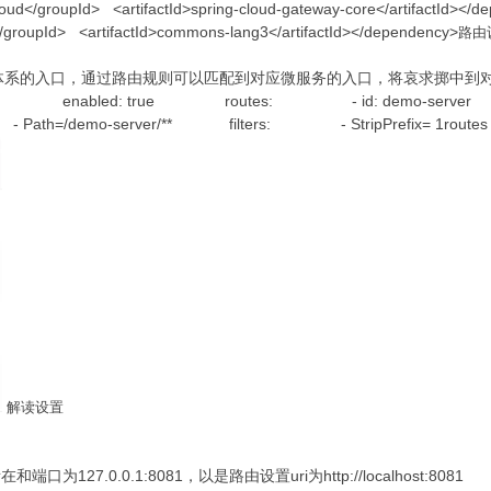
ud</groupId> <artifactId>spring-cloud-gateway-core</artifactId><
oupId> <artifactId>commons-lang3</artifactId></dependency>
路由
体系的入口，通过路由规则可以匹配到对应微服务的入口，将哀求掷中到
gateway: enabled: true routes: - id: demo-serv
Path=/demo-server/** filters: - StripPrefix= 1routes
解读设置
127.0.0.1:8081，以是路由设置uri为http://localhost:8081