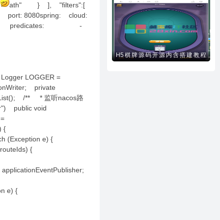
ath" } ], "filters":[
rt: 8080spring: cloud:
81 predicates: -
H5棋牌源码开源内含搭建教程
(php)
al Logger LOGGER =
onWriter; private
rrayList(); /** * 监听nacos路
) public void
 =
initions) {
ch (Exception e) {
 : routeIds) {
= applicationEventPublisher;
eption e) {