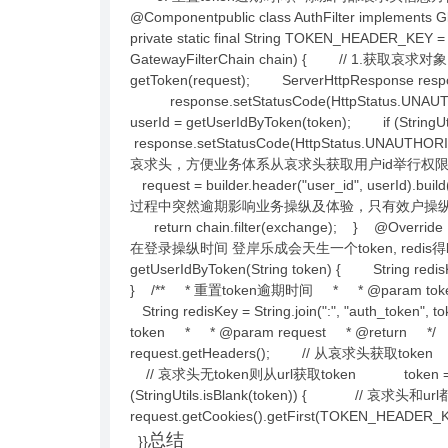
@Componentpublic class AuthFilter implements G
private static final String TOKEN_HEADER_KEY 
GatewayFilterChain chain) { // 1.获取哀求对象 
getToken(request); ServerHttpResponse resp
response.setStatusCode(HttpStatus.UN
userId = getUserIdByToken(token); if (St
response.setStatusCode(HttpStatus.UN
哀求头，方便业务体系从哀求头获取用户id举行权限干系处理处罚 Ser
request = builder.header("user_id
过程中突然逾期影响业务操纵及体验，只有效户操纵隔断时间大于
return chain.filter(exchange); } @Over
在登录操纵时间 登岸乐成会天生一个token, redis得key为au
getUserIdByToken(String token) { String redisKe
} /** * 重置token逾期时间 * * @param token * @p
String redisKey = String.join(":", "auth_token
token * * @param request * @return */ priva
request.getHeaders(); // 从哀求头获取token Str
// 哀求头无token则从url获取token token = req
(StringUtils.isBlank(token)) { // 哀求头和
request.getCookies().getFirst(TOKEN_HE
总结
}}