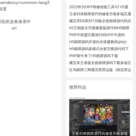
/dependency>common-lang3
2023华为ONT维修使能工具V3 V5通
设置
用下载
王者归来棋牌源代码修复升级多端互通
近百款
藏宝库E8系列728版全套棋牌源代码含
对应的业务体系中
728UI工
er uri:
h5王朝娱乐升级修复版源代码H5棋牌
全套源码
PHP牛联盟完整源代码h5牛牛源码
H5棋牌源码开源内含搭建教程(php)
H5棋牌源码多模式全套完整源代码下
载
PHP新牛来了H5棋牌源码下载
藏宝库王者版全套棋牌源码下载多端互
通棋牌
红鸟棋牌三网通完美营运版（附送营运
教程）
推荐作品
王者归来棋牌源代码修复升级多端