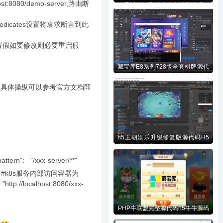
8080/demo-server,路由断
互通近百款子游戏全套棋牌源码下
载
st,predicates设置将哀求断言到此
设置假如要修改则必要重启服
藏宝库E8系列728版全套棋牌源代
码含728UI工程n款子游戏内核等源
码下载
地启动,具体操纵可以参考官方文档即
h5王朝娱乐升级修复版源代码H5
棋牌全套源码下载
n": "/xxx-server/**"
 #k8s服务内部访问容器为
/localhost:8080/xxx-
PHP牛联盟完整源代码h5牛牛源码