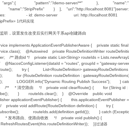
 { "args":{ "pattern":"/demo-server/**" }, "name":"
Prefix" } ], "uri":"http://localhost:8081"}server: po
 - id: demo-server uri: http://localhost:80
refix= 1
代码实现
设置监听，设置发生改变后实行网关干系api创建路由
ce implements ApplicationEventPublisherAware { private static fin
ce.class); @Autowired private RouteDefinitionWriter routeDefiniti
sher; /** 路由id */ private static List<String> routeIds = Lists.newA
onfigListener(dataId = "routes", groupId = "gateway-server"
arRoute(); try { List<RouteDefinition> gatewayRouteDefinitions
class); for (RouteDefinition routeDefinition : gatewayRouteDef
; LOGGER.info("Dynamic Routing Publish Success"); } cat
* * 清空路由 */ private void clearRoute() { for (String id
subscribe(); } routeIds.clear(); } @Override public void
blisher applicationEventPublisher) { this.applicationEventPublisher 
ivate void addRoute(RouteDefinition definition) { try {
on)).subscribe(); routeIds.add(definition.getId()); } catch (Exc
/** * 发布路由、使路由收效 */ private void publish() {
RefreshRoutesEvent(this.routeDefinitionWriter)); }}
过滤器