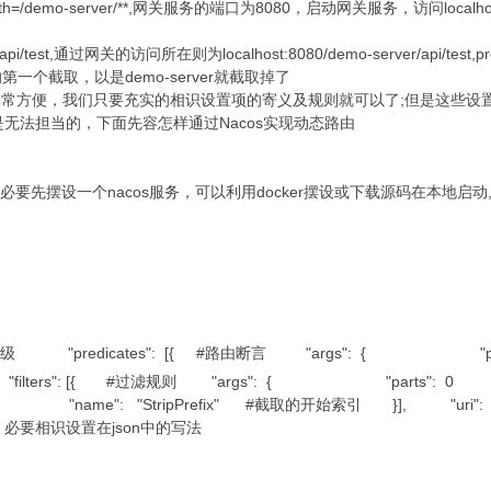
=/demo-server/**,网关服务的端口为8080，启动网关服务，访问localhost:
api/test,通过网关的访问所在则为localhost:8080/demo-server/api/te
中/后的第一个截取，以是demo-server就截取掉了
，非常方便，我们只要充实的相识设置项的寄义及规则就可以了;但是这些
无法担当的，下面先容怎样通过Nacos实现动态路由
路由，我们必要先摆设一个nacos服务，可以利用docker摆设或下载源码在本
, #优先级 "predicates": [{ #路由断言 "args": { "patter
"filters": [{ #过滤规则 "args": { "parts": 0
}, "name": "StripPrefix" #截取的开始索引 }], "uri": "http:/
对应，必要相识设置在json中的写法