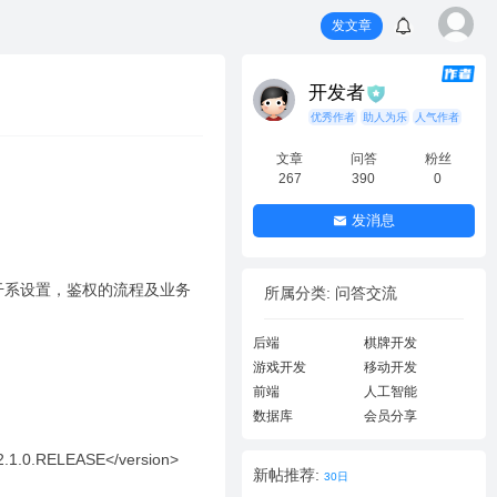
发文章
开发者
优秀作者
助人为乐
人气作者
文章
问答
粉丝
267
390
0
发消息
干系设置，鉴权的流程及业务
所属分类: 问答交流
后端
棋牌开发
游戏开发
移动开发
前端
人工智能
数据库
会员分享
>2.1.0.RELEASE</version>
新帖推荐:
30日