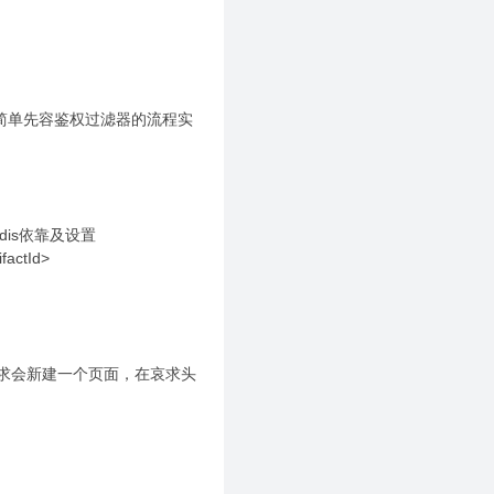
天简单先容鉴权过滤器的流程实
dis依靠及设置
factId>
载哀求会新建一个页面，在哀求头