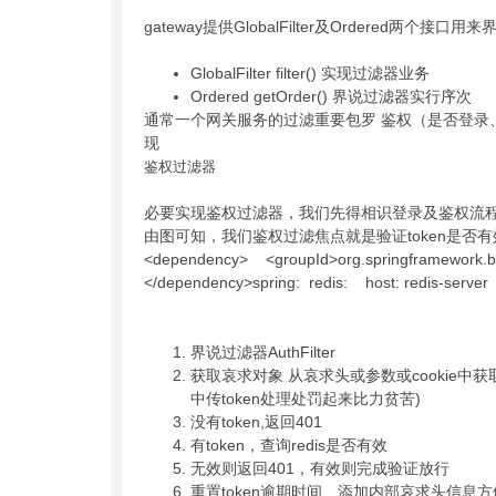
gateway提供GlobalFilter及Ordere
GlobalFilter filter() 实现过滤器业务
Ordered getOrder() 界说过滤器实行序次
通常一个网关服务的过滤重要包罗 鉴权（是否登录、
现
鉴权过滤器
必要实现鉴权过滤器，我们先得相识登录及鉴权流
由图可知，我们鉴权过滤焦点就是验证token是否有
<dependency> <groupId>org.springframework.boot<
</dependency>spring: redis: host: redis-serv
界说过滤器AuthFilter
获取哀求对象 从哀求头或参数或cookie中
中传token处理处罚起来比力贫苦)
没有token,返回401
有token，查询redis是否有效
无效则返回401，有效则完成验证放行
重置token逾期时间、添加内部哀求头信息