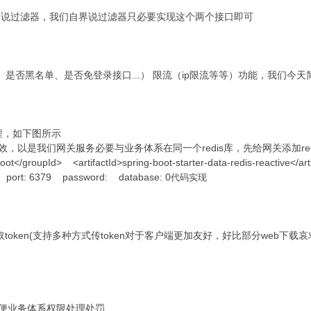
d两个接口用来界说过滤器，我们自界说过滤器只必要实现这个两个接口即可
是否黑名单、是否免登录接口...） 限流（ip限流等等）功能，我们今
程，如下图所示
效，以是我们网关服务必要与业务体系在同一个redis库，先给网关添加re
/groupId> <artifactId>spring-boot-starter-data-redis-reactive</arti
er port: 6379 password: database: 0
代码实现
获取token(支持多种方式传token对于客户端更加友好，好比部分web下
方便业务体系权限处理处罚