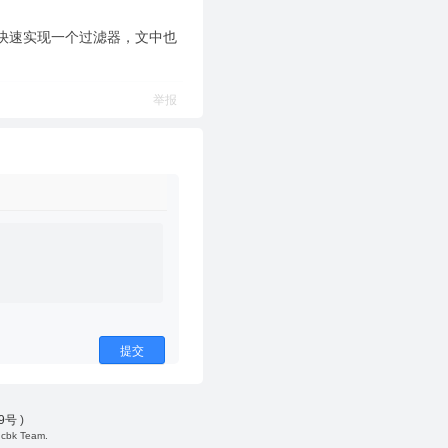
口可以快速实现一个过滤器，文中也
举报
提交
49号
)
cbk Team.