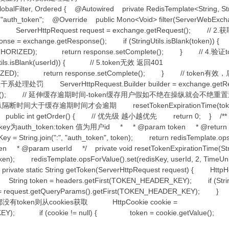
lobalFilter, Ordered { @Autowired private RedisTemplate<String, S
= "auth_token"; @Override public Mono<Void> filter(ServerWebExc
ServerHttpRequest request = exchange.getRequest(); // 2.获
onse = exchange.getResponse(); if (StringUtils.isBlank(toke
AUTHORIZED); return response.setComplete(); } // 4.
ringUtils.isBlank(userId)) { // 5.token无效 返回401
AUTHORIZED); return response.setComplete(); } // t
verHttpRequest.Builder builder = exchange.getRequ
", userId).build(); // 延伸缓存逾期时间-token缓存用户假如不绝在操纵
缓存逾期时间才会逾期 resetTokenExpirationTime(token,
ride public int getOrder() { // 优先级 越小越优先 return 0; }
th_token:token 值为用户id * * @param token * @return */
y = String.join(":", "auth_token", token); return redisTemplate.op
aram userId */ private void resetTokenExpirationTime(String
", token); redisTemplate.opsForValue().set(redisKey, userId, 2, T
te static String getToken(ServerHttpRequest request) { HttpH
ing token = headers.getFirst(TOKEN_HEADER_KEY); if (String
uest.getQueryParams().getFirst(TOKEN_HEADER_KEY); }
url都没有token则从cookies获取 HttpCookie cookie =
ADER_KEY); if (cookie != null) { token = cookie.getValu