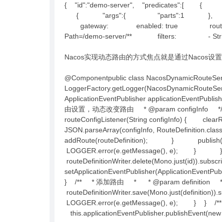
{ "id":"demo-server", "predicates":[
{ "args":{ "parts":1 }, "name":"Strip
gateway: enabled: true routes:
Path=/demo-server/** filters: - StripP
Nacos实现动态路由的方式焦点就是通过Nacos
@Componentpublic class NacosDynamicRouteServi
LoggerFactory.getLogger(NacosDynamicRouteServi
ApplicationEventPublisher applicationEventPubli
由设置，动态改变路由 * @param configInfo */ @NacosC
routeConfigListener(String configInfo) { cle
JSON.parseArray(configInfo, RouteDefinition.
addRoute(routeDefinition); } publish()
LOGGER.error(e.getMessage(), e); } } /*
routeDefinitionWriter.delete(Mono.just(id)).
setApplicationEventPublisher(ApplicationEventPu
} /** * 添加路由 * * @param definition */ pr
routeDefinitionWriter.save(Mono.just(definiti
LOGGER.error(e.getMessage(), e); } } 
this.applicationEventPublisher.publishEvent(new 