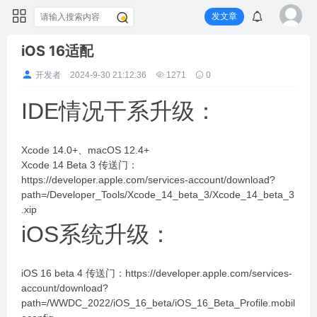
发文章
iOS 16适配
开发者
2024-9-30 21:12:36
1271
0
IDE情况干系升级：
Xcode 14.0+、macOS 12.4+
Xcode 14 Beta 3 传送门：
https://developer.apple.com/services-account/download?
path=/Developer_Tools/Xcode_14_beta_3/Xcode_14_beta_3
.xip
iOS系统升级：
iOS 16 beta 4 传送门：https://developer.apple.com/services-
account/download?
path=/WWDC_2022/iOS_16_beta/iOS_16_Beta_Profile.mobil