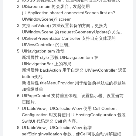
iOS 16 真机调试开启，设置-隐私与安全-开发者模式
UIScreen.main 将会废弃，发起使用
(UIApplication.shared.connectedScenes.first as?
UIWindowScene)?.screen
支持 setValue() 方法设置装备的方向，更换为
UIWindowScene 的 requestGeometryUpdate() 方法。
UISheetPresentationController 支持自定义体现的
UIViewController 的巨细。
UINavigationItem 改动
新增属性 style 形貌 UINavigationItem 在
UINavigationBar 上的布局
新增属性 backAction 用于自定义 UIViewController 返回
button变乱
新增属性 titleMenuProvider 用于给当前导航栏的标题添
加操纵菜单
UIPageControl 支持垂直体现、设置指示器、设置当前
页图片。
UITableView、UICollectionView 使用 Cell Content
Configuration 时支持使用 UIHostingConfiguration 包装
SwiftUI 代码定义 Cell 的内容。
UITableView、UICollectionView 新增
selfSizingInvalidation 参数，使Cell可以自动调解巨细