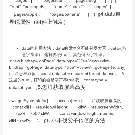
"pages": [ "pages/cat", "pages/dog" ] }, {
"root": "packageB", "name": "pack2", "pages": [
4.data自
"pages/apple", "pages/banana" ] } ]}
界说属性（组件上触发）
data的利用方法：data的属性名不能包罗大写，data-(恣
意字符串)。这样界说true，其范例为字符串。
<view bindtap="goPage" data-type="1"></view><view
bindtap="goPage" data-type="true"></view> goPage (e: any)
{ // 怎样取值 const dataset = e.currentTarget.dataset; //
这里的true，打印的会是字符串true哦 const type =
5.怎样获取屏幕高度
dataset.type; }
wx.getSystemInfo({ success(res) { // 获取屏幕高度
const cliH = res.widowHeight; cliW = res.screenWidth,
rpxR = 750 / cliW; const windowHeight: number =
6.小步伐父子传值的方法
cliH * rpxR; } })