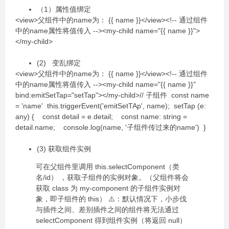
（1）属性值绑定
<view>父组件中的name为： {{ name }}</view><!-- 通过组件
中的name属性将值传入 --><my-child name="{{ name }}">
</my-child>
(2) 变乱绑定
<view>父组件中的name为： {{ name }}</view><!-- 通过组件
中的name属性将值传入 --><my-child name="{{ name }}"
bind:emitSetTap="setTap"></my-child>// 子组件 const name
= 'name' this.triggerEvent('emitSetTAp', name); setTap (e:
any) { const detail = e.detail; const name: string =
detail.name; console.log(name, '子组件传过来的name') }
(3) 获取组件实例
可在父组件里调用 this.selectComponent（类
名/id） ，获取子组件的实例对象。（父组件将会
获取 class 为 my-component 的子组件实例对
象，即子组件的 this） ⚠️：默认情况下，小步伐
与插件之间、差别插件之间的组件将无法通过
selectComponent 得到组件实例（将返回 null）