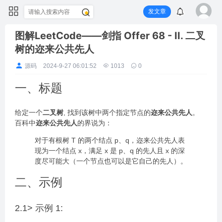
发文章
图解LeetCode——剑指 Offer 68 - II. 二叉
树的迩来公共先人
源码
2024-9-27 06:01:52
1013
0
一、标题
给定一个
二叉树
, 找到该树中两个指定节点的
迩来公共先人
。
百科中
迩来公共先人
的界说为：
对于有根树 T 的两个结点 p、q，迩来公共先人表
现为一个结点 x，满足 x 是 p、q 的先人且 x 的深
度尽可能大（一个节点也可以是它自己的先人）。
二、示例
2.1> 示例 1: