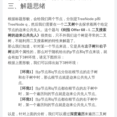
三、解题思绪
根据标题形貌，会给我们两个节点，分别是TreeNode p和
TreeNode q，然后我们需要在一个
二叉树
中去探求着两个给定
节点的迩来公共先人。这个题与
《剑指 Offer 68 - I. 二叉搜索
树的迩来公共先人》
很类似，只不外我们这个树是寻常的二叉
树，不能利用二叉搜索树的特性来解题了。
那么我们知道，针对某一个节点来说，它是具有
左子树
和
右子
树
这两个属性的，那么对于随机给出的p节点和q节点来说，就
会有如下3种环境，请见下图所示：
根据上图形貌，我们可以得出如下3种环境：
【
环境1
】当p节点和q节点分别在根节点的左子树
和右子树中时，那么根节点就是迩来公共先人节
点。
【
环境2
】当p节点和q节点都在根节点的左子树中
时，第一个遍历到的节点就是迩来公共先人节点。
【
环境3
】当p节点和q节点都在根节点的右子树中
时，第一个遍历到的节点就是迩来公共先人节点。
以是，针对上面的分析，我们可以通过
深度遍历
来遍历二叉树