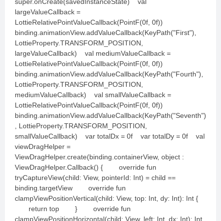
super.onCreate(savedInstanceState) val
largeValueCallback =
LottieRelativePointValueCallback(PointF(0f, 0f))
binding.animationView.addValueCallback(KeyPath("First"),
LottieProperty.TRANSFORM_POSITION,
largeValueCallback) val mediumValueCallback =
LottieRelativePointValueCallback(PointF(0f, 0f))
binding.animationView.addValueCallback(KeyPath("Fourth"),
LottieProperty.TRANSFORM_POSITION,
mediumValueCallback) val smallValueCallback =
LottieRelativePointValueCallback(PointF(0f, 0f))
binding.animationView.addValueCallback(KeyPath("Seventh")
, LottieProperty.TRANSFORM_POSITION,
smallValueCallback) var totalDx = 0f var totalDy = 0f val
viewDragHelper =
ViewDragHelper.create(binding.containerView, object :
ViewDragHelper.Callback() { override fun
tryCaptureView(child: View, pointerId: Int) = child ==
binding.targetView override fun
clampViewPositionVertical(child: View, top: Int, dy: Int): Int {
return top } override fun
clampViewPositionHorizontal(child: View, left: Int, dx: Int): Int