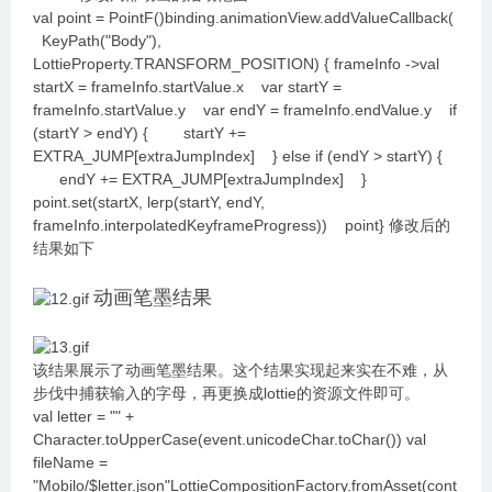
val point = PointF()binding.animationView.addValueCallback(
KeyPath("Body"),
LottieProperty.TRANSFORM_POSITION) { frameInfo ->val
startX = frameInfo.startValue.x var startY =
frameInfo.startValue.y var endY = frameInfo.endValue.y if
(startY > endY) { startY +=
EXTRA_JUMP[extraJumpIndex] } else if (endY > startY) {
endY += EXTRA_JUMP[extraJumpIndex] }
point.set(startX, lerp(startY, endY,
frameInfo.interpolatedKeyframeProgress)) point} 修改后的
结果如下
动画笔墨结果
该结果展示了动画笔墨结果。这个结果实现起来实在不难，从
步伐中捕获输入的字母，再更换成lottie的资源文件即可。
val letter = "" +
Character.toUpperCase(event.unicodeChar.toChar()) val
fileName =
"Mobilo/$letter.json"LottieCompositionFactory.fromAsset(cont