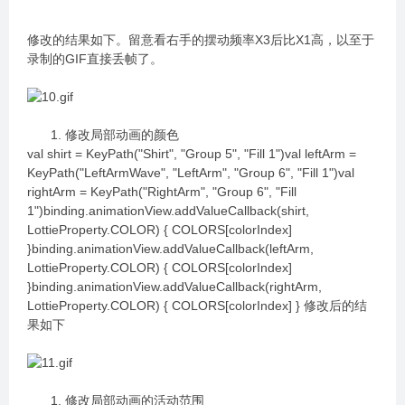
修改的结果如下。留意看右手的摆动频率X3后比X1高，以至于
录制的GIF直接丢帧了。
修改局部动画的颜色
val shirt = KeyPath("Shirt", "Group 5", "Fill 1")val leftArm =
KeyPath("LeftArmWave", "LeftArm", "Group 6", "Fill 1")val
rightArm = KeyPath("RightArm", "Group 6", "Fill
1")binding.animationView.addValueCallback(shirt,
LottieProperty.COLOR) { COLORS[colorIndex]
}binding.animationView.addValueCallback(leftArm,
LottieProperty.COLOR) { COLORS[colorIndex]
}binding.animationView.addValueCallback(rightArm,
LottieProperty.COLOR) { COLORS[colorIndex] } 修改后的结
果如下
修改局部动画的活动范围