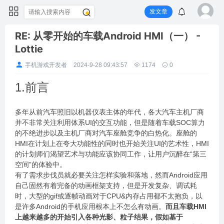
发文章
RE: 从零开始的车载Android HMI（一） -
Lottie
手机游戏开发者
2024-9-28 09:43:57
1174
0
1.前言
多年从前汽车照旧以机器仪表主体的年代，各大汽车主机厂商
并不非常关注利用体系UI的交互功能，但是随着车载SOC算力
的不绝进步以及主机厂商对汽车座舱竞争的白热化。座舱的
HMI在计划上在夸大功能性的同时也开始关注UI的艺术性，HMI
的计划师们渴望艺术与功能应该协同工作，让用户沉醉在“第三
空间”的体验中。
有了需求步伐员就必要关注怎样实验和落地，然而Android应用
自己固然有着完备的动画框架支持，但是开发复杂、调试耗
时，大型的gif或逐帧动画对于CPU&内存占用都不太抱负，以
是许多Android的手机应用根本上不怎么有动画。
而且车载HMI
上越来越多的开始引入各种光影、粒子结果，假如基于