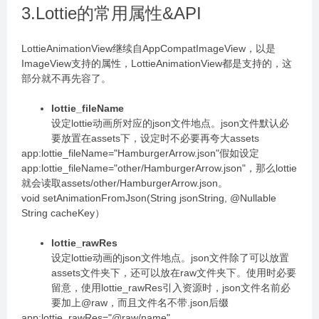
3.Lottie的常用属性&API
LottieAnimationView继续自AppCompatImageView，以是
ImageView支持的属性，LottieAnimationView都是支持的，这
部分就不再先容了。
lottie_fileName
设定lottie动画所对应的json文件地点。json文件默认必
要放置在assets下，设定时不必要再夸大assets
app:lottie_fileName="HamburgerArrow.json"假如设定
app:lottie_fileName="other/HamburgerArrow.json"，那么lottie
就会读取assets/other/HamburgerArrow.json。
void setAnimationFromJson(String jsonString, @Nullable
String cacheKey）
lottie_rawRes
设定lottie动画的json文件地点。json文件除了可以放置
assets文件夹下，还可以放在raw文件夹下。使用时必要
留意，使用lottie_rawRes引入资源时，json文件名前必
要加上@raw，而且文件名不带.json后缀
app:lottie_rawRes="@raw/name"