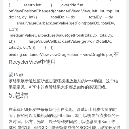
{ return left } override fun
onViewPositionChanged(changedView: View, left: Int, top: Int,
dx: Int, dy: Int) { totalDx += dx totalDy += dy
smallValueCallback.setValue(getPoint(totalDx, totalDy,
1.2f))
mediumValueCallback.setValue(getPoint(totalDx, totalDy,
1f)) largeValueCallback.setValue(getPoint(totalDx,
totalDy, 0.75f)) } })
在
binding.containerView.viewDragHelper = viewDragHelper}
RecyclerView中使用
该结果展示通过监听点击变瞎搅播放差别的lottie动画。这个结
果最常见，APP中的点赞结果大多都是如许的实现思绪。
5.总结
在车载HMI开发中每每我们会在实现、调试UI上耗费大量的时
间，假如可以大概机动的运用Lottie，就可以明显节流步伐的开
发时间。比方，光影、粒子等殊效固然可以也思量用Kanzi等
3D引擎实现，但是3D引擎会斲丧成倍的SOC性能，现实开发过