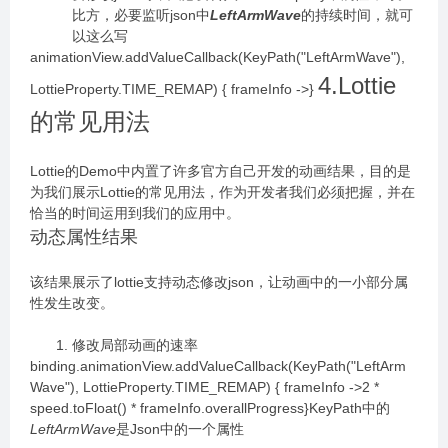
比方，必要监听json中
LeftArmWave
的持续时间，就可
以这么写
animationView.addValueCallback(KeyPath("LeftArmWave"),
4.Lottie
LottieProperty.TIME_REMAP) { frameInfo ->}
的常见用法
Lottie的Demo中内置了许多官方自己开发的动画结果，目的是
为我们展示Lottie的常见用法，作为开发者我们必须把握，并在
恰当的时间运用到我们的应用中。
动态属性结果
该结果展示了lottie支持动态修改json，让动画中的一小部分属
性发生改变。
修改局部动画的速率
binding.animationView.addValueCallback(KeyPath("LeftArm
Wave"), LottieProperty.TIME_REMAP) { frameInfo ->2 *
speed.toFloat() * frameInfo.overallProgress}KeyPath中的
LeftArmWave
是Json中的一个属性