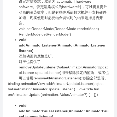
设定渲染模式，取值为 automatic | hardware |
software。设定渲染模式为hardware时，可以明显提升
动画的渲染效率，但是有些体系函数大概并不支持硬件
加速，现实使用时必要结合调试时的结果选择是否开
启。
void setRenderMode(RenderMode renderMode)
RenderMode getRenderMode()
void
addAnimatorListener(Animator.AnimatorListener
listener)
添加动画的属性监听。
对应也提供了
removeUpdateListener(ValueAnimator.AnimatorUpdat
eListener updateListener)用来移除指定的监听。或者也
可以使用removeAllAnimatorListeners()移除全部监听。
binding.animationView.addAnimatorUpdateListener(object :
ValueAnimator.AnimatorUpdateListener { override fun
onAnimationUpdate(animation: ValueAnimator?) { }})
void
addAnimatorPauseListener(Animator.AnimatorPau
seListener listener)