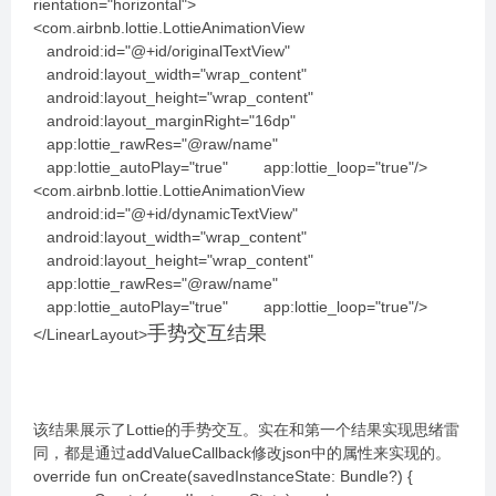
rientation="horizontal">
<com.airbnb.lottie.LottieAnimationView
android:id="@+id/originalTextView"
android:layout_width="wrap_content"
android:layout_height="wrap_content"
android:layout_marginRight="16dp"
app:lottie_rawRes="@raw/name"
app:lottie_autoPlay="true" app:lottie_loop="true"/>
<com.airbnb.lottie.LottieAnimationView
android:id="@+id/dynamicTextView"
android:layout_width="wrap_content"
android:layout_height="wrap_content"
app:lottie_rawRes="@raw/name"
app:lottie_autoPlay="true" app:lottie_loop="true"/>
手势交互结果
</LinearLayout>
该结果展示了Lottie的手势交互。实在和第一个结果实现思绪雷
同，都是通过addValueCallback修改json中的属性来实现的。
override fun onCreate(savedInstanceState: Bundle?) {