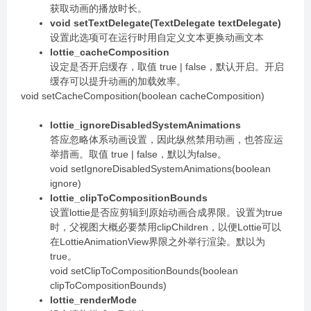
获取动画的播放时长。
void setTextDelegate(TextDelegate textDelegate)
设置此选项可在运行时用自定义文本更换动画文本
lottie_cacheComposition
设定是否开启缓存，取值 true | false，默认开启。开启
缓存可以提升动画的加载效率。
void setCacheComposition(boolean cacheComposition)
lottie_ignoreDisabledSystemAnimations
答应忽略体系动画设置，因此纵然禁用动画，也答应运
举措画。取值 true | false，默以为false。
void setIgnoreDisabledSystemAnimations(boolean
ignore)
lottie_clipToCompositionBounds
设置lottie是否应剪辑到原始动画合成界限。设置为true
时，父视图大概必要禁用clipChildren，以便Lottie可以
在LottieAnimationView界限之外举行渲染。默以为
true。
void setClipToCompositionBounds(boolean
clipToCompositionBounds)
lottie_renderMode