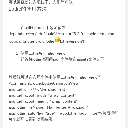
可以更轻松的实现粒子、光影等殊效
Lottie的使用方法
在build.gradle中添加依靠
dependencies { def lottieVersion = "5.2.0" implementation
'com.airbnb.android:lottie
lottieVersion'}
使用LottieAnimationView
起首将lottie动画的json文件放在assets文件夹下
然后就可以在布局文件中使用LottieAnimationView了
<com.airbnb.lottie.LottieAnimationView
android:id="@+id/dynamic_text"
android:layout_width="wrap_content"
android:layout_height="wrap_content"
app:lottie_fileName="HamburgerArrow.json"
app:lottie_autoPlay="true" app:lottie_loop="true"/>然后运行
APP就可以看到动画结果