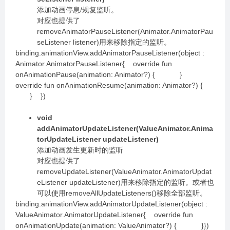
添加动画停息/规复监听。
对应也提供了
removeAnimatorPauseListener(Animator.AnimatorPau
seListener listener)用来移除指定的监听。
binding.animationView.addAnimatorPauseListener(object :
Animator.AnimatorPauseListener{ override fun
onAnimationPause(animation: Animator?) { }
override fun onAnimationResume(animation: Animator?) {
} })
void
addAnimatorUpdateListener(ValueAnimator.Anima
torUpdateListener updateListener)
添加动画发生更新时的监听
对应也提供了
removeUpdateListener(ValueAnimator.AnimatorUpdat
eListener updateListener)用来移除指定的监听。或者也
可以使用removeAllUpdateListeners()移除全部监听。
binding.animationView.addAnimatorUpdateListener(object :
ValueAnimator.AnimatorUpdateListener{ override fun
onAnimationUpdate(animation: ValueAnimator?) { }})