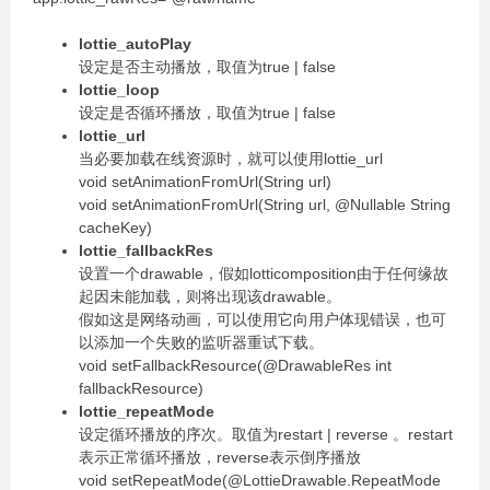
lottie_autoPlay
设定是否主动播放，取值为true | false
lottie_loop
设定是否循环播放，取值为true | false
lottie_url
当必要加载在线资源时，就可以使用lottie_url
void setAnimationFromUrl(String url)
void setAnimationFromUrl(String url, @Nullable String
cacheKey)
lottie_fallbackRes
设置一个drawable，假如lotticomposition由于任何缘故
起因未能加载，则将出现该drawable。
假如这是网络动画，可以使用它向用户体现错误，也可
以添加一个失败的监听器重试下载。
void setFallbackResource(@DrawableRes int
fallbackResource)
lottie_repeatMode
设定循环播放的序次。取值为restart | reverse 。restart
表示正常循环播放，reverse表示倒序播放
void setRepeatMode(@LottieDrawable.RepeatMode