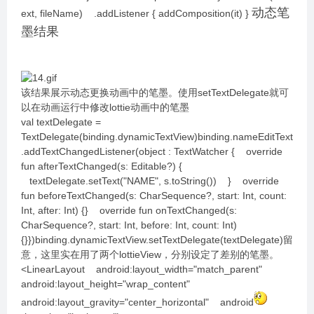
动态笔
ext, fileName) .addListener { addComposition(it) }
墨结果
该结果展示动态更换动画中的笔墨。使用setTextDelegate就可
以在动画运行中修改lottie动画中的笔墨
val textDelegate =
TextDelegate(binding.dynamicTextView)binding.nameEditText
.addTextChangedListener(object : TextWatcher { override
fun afterTextChanged(s: Editable?) {
textDelegate.setText("NAME", s.toString()) } override
fun beforeTextChanged(s: CharSequence?, start: Int, count:
Int, after: Int) {} override fun onTextChanged(s:
CharSequence?, start: Int, before: Int, count: Int)
{}})binding.dynamicTextView.setTextDelegate(textDelegate)留
意，这里实在用了两个lottieView，分别设定了差别的笔墨。
<LinearLayout android:layout_width="match_parent"
android:layout_height="wrap_content"
android:layout_gravity="center_horizontal" android