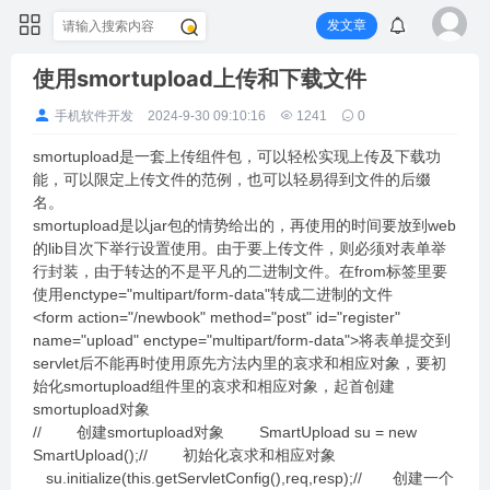
发文章
使用smortupload上传和下载文件
手机软件开发
2024-9-30 09:10:16
1241
0
smortupload是一套上传组件包，可以轻松实现上传及下载功
能，可以限定上传文件的范例，也可以轻易得到文件的后缀
名。
smortupload是以jar包的情势给出的，再使用的时间要放到web
的lib目次下举行设置使用。由于要上传文件，则必须对表单举
行封装，由于转达的不是平凡的二进制文件。在from标签里要
使用enctype="multipart/form-data"转成二进制的文件
<form action="/newbook" method="post" id="register"
name="upload" enctype="multipart/form-data">将表单提交到
servlet后不能再时使用原先方法内里的哀求和相应对象，要初
始化smortupload组件里的哀求和相应对象，起首创建
smortupload对象
// 创建smortupload对象 SmartUpload su = new
SmartUpload();// 初始化哀求和相应对象
su.initialize(this.getServletConfig(),req,resp);// 创建一个