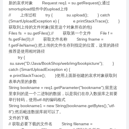
新的哀求对象 Request req1 = su.getRequest();通过
smortupload组件中的upload上传
// 上传过程 try { su.upload(); } catch
(SmartUploadException e) { e.printStackTrace(); }
获取到上传的文件对象(留意这个对象所在的包)
Files fs = su.getFiles();// 获取第一个文件 File f =
fs.getFile(0);// 获取文件名称 String fname =
f.getFileName();把上传的文件生存到指定的位置，这里的路径
推荐是使用相对路径
try {
su.save("D:/Java/BookShop/web/img/bookpicture"); }
catch (SmartUploadException e) {
e.printStackTrace(); }使用上面新创建的哀求对象获取到
表单内里的参数
String bookname = req1.getParameter("bookname");留意这
里拿到的是一个二进制的数据，以是我们在存入数据库之前要
举行转码，使用utf-8的编码格式
String bookname1 = new String(bookname.getBytes(),"utf-
8");然后毗连数据库就可以了。
文件的下载
// 获取必要下载的文件名 String filename =