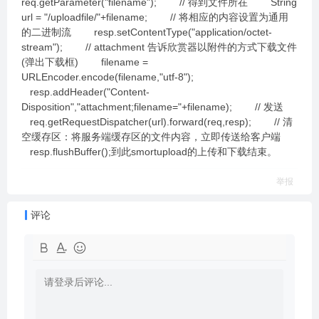
req.getParameter("filename"); // 得到文件所在 String
url = "/uploadfile/"+filename; // 将相应的内容设置为通用
的二进制流 resp.setContentType("application/octet-
stream"); // attachment 告诉欣赏器以附件的方式下载文件
(弹出下载框) filename =
URLEncoder.encode(filename,"utf-8");
resp.addHeader("Content-
Disposition","attachment;filename="+filename); // 发送
req.getRequestDispatcher(url).forward(req,resp); // 清
空缓存区：将服务端缓存区的文件内容，立即传送给客户端
resp.flushBuffer();到此smortupload的上传和下载结束。
举报
评论