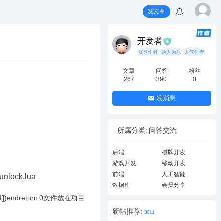
发文章
开发者
优秀作者
助人为乐
人气作者
文章
问答
粉丝
267
390
0
发消息
所属分类: 问答交流
后端
棋牌开发
游戏开发
移动开发
前端
人工智能
lock.lua
数据库
会员分享
YS[1])endreturn 0文件放在项目
新帖推荐:
30日