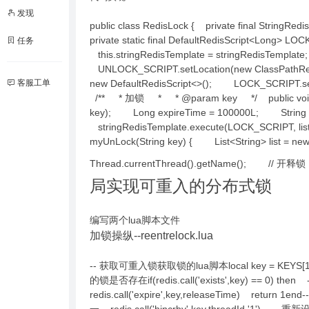
发现
public class RedisLock { private final StringRe
private static final DefaultRedisScript<Long> 
任务
this.stringRedisTemplate = stringRedisTemp
UNLOCK_SCRIPT.setLocation(new ClassPathR
客服工单
new DefaultRedisScript<>(); LOCK_SCRIPT.set
/** * 加锁 * * @param key */ public void myTr
key); Long expireTime = 100000L; Strin
stringRedisTemplate.execute(LOCK_SCRIPT, l
myUnLock(String key) { List<String> list = ne
Thread.currentThread().getName(); // 开释锁 s
局实现可重入的分布式锁
编写两个lua脚本文件
加锁操纵--reentrelock.lua
-- 获取可重入锁获取锁的lua脚本local key = KEYS[1]-
的锁是否存在if(redis.call('exists',key) == 0) th
redis.call('expire',key,releaseTime) retur