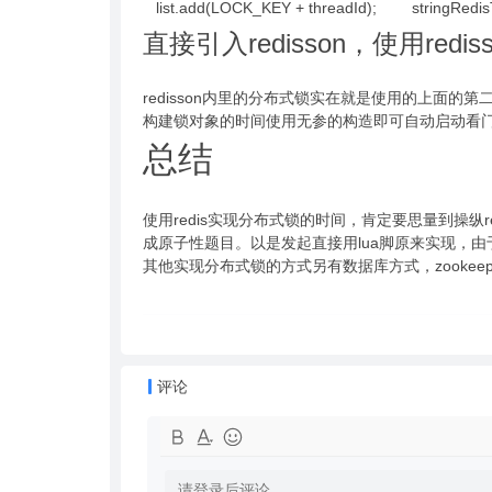
list.add(LOCK_KEY + threadId); stringRedisTe
直接引入redisson，使用re
redisson内里的分布式锁实在就是使用的上面的
构建锁对象的时间使用无参的构造即可自动启动看
总结
使用redis实现分布式锁的时间，肯定要思量到操纵red
成原子性题目。以是发起直接用lua脚原来实现，由
其他实现分布式锁的方式另有数据库方式，zookee
评论