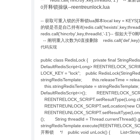
一 redis.call('hincrby',key,threadId,'1') 
开释锁操纵--reentreunlock.lua
0
-- 获取可重入锁的开释锁lua脚本local key = KEYS[1]-
的锁是否是自己持有if(redis.call('hexists',key,t
redis.call('hincrby',key,threadId,'-1')-- 假
-- 阐明重入次数为0直接删除 redis.call('del',ke
代码实现
public class RedisLock { private final StringRedi
DefaultRedisScript<Long> REENTRELOCK_SCRIPT;
LOCK_KEY = "lock"; public RedisLock(StringRed
stringRedisTemplate; this.releaseTime = rele
this.stringRedisTemplate = stringRedisTem
DefaultRedisScript<>(); REENTRELOCK_SCRIPT.
REENTRELOCK_SCRIPT.setResultType(Long.c
REENTREUNLOCK_SCRIPT.setLocation(new Clas
REENTREUNLOCK_SCRIPT.setResultType(Long.cl
(); String threadId = Thread.currentThread(
stringRedisTemplate.execute(REENTRELOCK_SCRIPT
开释锁 */ public void unLock() { List<String> l