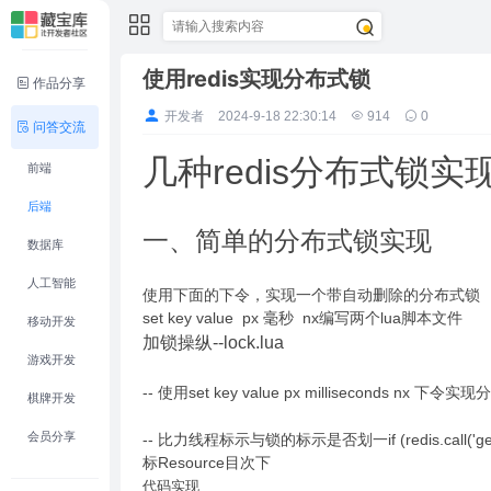
使用redis实现分布式锁
作品分享
开发者
2024-9-18 22:30:14
914
0
问答交流
几种redis分布式锁实
前端
后端
一、简单的分布式锁实现
数据库
人工智能
使用下面的下令，实现一个带自动删除的分布式锁
set key value px 毫秒 nx编写两个lua脚本文件
移动开发
加锁操纵--lock.lua
游戏开发
-- 使用set key value px milliseconds nx 下令实现分布式
棋牌开发
会员分享
-- 比力线程标示与锁的标示是否划一if (redis.call('get',KE
标Resource目次下
代码实现