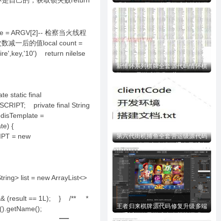
d-- 阐明锁不是自己的，获取锁失败return
码含728UI工程n款子游戏内核等源
码下载
ime = ARGV[2]-- 检察当火线程
入次数减一后的值local count =
,key,'10') return nilelse
新情怀系列棋牌全套源代码情怀棋
牌700+子游戏源码下载
e static final
RIPT; private final String
disTemplate =
late) {
IPT = new
第六代街机捕鱼全套营运级源代码
Creator跨平台多端互通全民捕鱼
全套完美源代码下载
;
> list = new ArrayList<>
 && (result == 1L); } /** *
王者归来棋牌源代码修复升级多端
d().getName();
互通近百款子游戏全套棋牌源码下