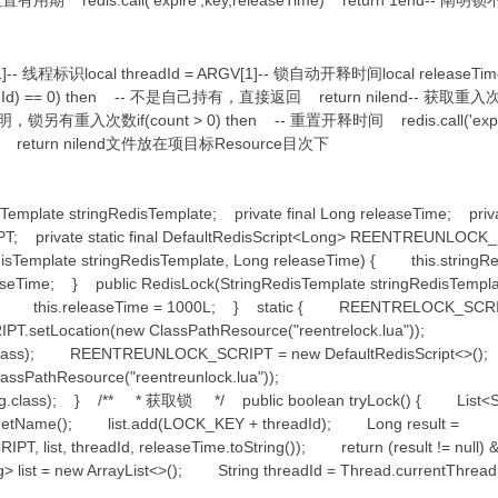
-- 重新设置有用期 redis.call('expire',key,releaseTime) return 1en
- 线程标识local threadId = ARGV[1]-- 锁自动开释时间local releaseT
hreadId) == 0) then -- 不是自己持有，直接返回 return nilend-- 获取重
如大于0阐明，锁另有重入次数if(count > 0) then -- 重置开释时间 redis.call('expire'
y) return nilend文件放在项目标Resource目次下
sTemplate stringRedisTemplate; private final Long releaseTime; privat
 private static final DefaultRedisScript<Long> REENTREUNLOCK_SC
isTemplate stringRedisTemplate, Long releaseTime) { this.stringRe
aseTime; } public RedisLock(StringRedisTemplate stringRedisTemp
plate; this.releaseTime = 1000L; } static { REENTRELOCK_SCR
setLocation(new ClassPathResource("reentrelock.lua"));
lass); REENTREUNLOCK_SCRIPT = new DefaultRedisScript<>()
sPathResource("reentreunlock.lua"));
ass); } /** * 获取锁 */ public boolean tryLock() { List<String
).getName(); list.add(LOCK_KEY + threadId); Long result =
, list, threadId, releaseTime.toString()); return (result != null)
ist = new ArrayList<>(); String threadId = Thread.currentThrea