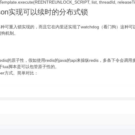
mplate.execute(REENTREUNLOCK_SCRIPT, list, threadId, releaseTim
disson实现可以续时的分布式锁
第二种可重入锁实现的，而且它在内里还实现了watchdog（看门狗）这种
门狗机制。
is的原子性，假如使用redis的java的api来操纵redis，多条下令会调
于lua脚本是可以包管原子性的。
per方式。简单对比：