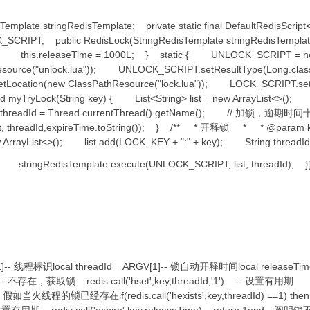
disTemplate stringRedisTemplate; private static final DefaultRedis
LOCK_SCRIPT; public RedisLock(StringRedisTemplate stringRedisTempl
late; this.releaseTime = 1000L; } static { UNLOCK_SCRIPT = ne
esource("unlock.lua")); UNLOCK_SCRIPT.setResultType(Long.c
Location(new ClassPathResource("lock.lua")); LOCK_SCRIPT.set
yLock(String key) { List<String> list = new ArrayList<>(); l
g threadId = Thread.currentThread().getName(); // 加锁，逾
ist, threadId,expireTime.toString()); } /** * 开释锁 * * @param 
w ArrayList<>(); list.add(LOCK_KEY + ":" + key); String threadId
tringRedisTemplate.execute(UNLOCK_SCRIPT, list, threadId); }
- 线程标识local threadId = ARGV[1]-- 锁自动开释时间local releaseT
en -- 不存在，获取锁 redis.call('hset',key,threadId,'1') -- 设置有用期
n 1end-- 假如当火线程的锁已经存在if(redis.call('hexists',key,threadId) 