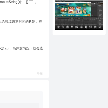
三、
e.toString()); }}
载
可以给锁续逾期时间的机制。在
藏宝库网狐卓越源代码
CocosCreator卓越版全套棋牌源码
下载
用多次api，高并发情况下就会造
举报