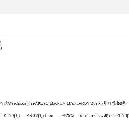
现
开释锁操纵--un
锁redis.call('set',KEYS[1],ARGV[1],'px',ARGV[2],'nx')
YS[1]) == ARGV[1]) then -- 开释锁 return redis.call('del',KE