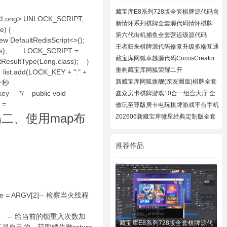
藏宝库E8系列728版全套棋牌源代码含
Script<Long> UNLOCK_SCRIPT;
728UI工
新情怀系列棋牌全套源代码情怀棋牌
ate) {
700+子游
第六代街机捕鱼全套营运级源代码
w DefaultRedisScript<>();
Creator跨
王者归来棋牌源代码修复升级多端互通
lass); LOCK_SCRIPT =
近百款
藏宝库网狐卓越源代码CocosCreator
ResultType(Long.class); }
卓越版全
重构藏宝库网狐荣耀二开
ist.add(LOCK_KEY + ":" +
CocosCreator开拓版
新藏宝库网狐旗舰(亲友圈版)棋牌全套
期时间十秒
源码下
key */ public void
鑫众房卡棋牌游戏10合一组合大厅 全
套组件
 =
傲玩至尊版房卡电玩棋牌游戏平台手机
棋牌游
二、使用map布
202606新藏宝库微星经典定制版全套
}
源码+N款
推荐作品
ime = ARGV[2]-- 检察当火线程
==1) then -- 给当前的锁重入次数加
藏宝库E8系列728版全套棋牌源代