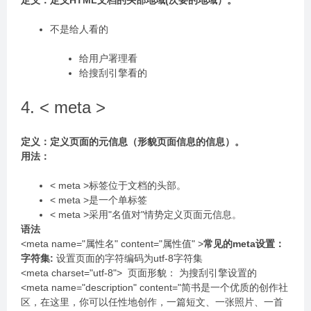
定义：定义HTML⽂档的头部地域(次要的地域）。
不是给⼈看的
给⽤户署理看
给搜刮引擎看的
4. < meta >
定义：定义⻚⾯的元信息（形貌⻚⾯信息的信息）。
⽤法：
< meta >标签位于⽂档的头部。
< meta >是⼀个单标签
< meta >采⽤"名值对"情势定义⻚⾯元信息。
语法
<meta name="属性名" content="属性值" >
常⻅的meta设置：
字符集:
设置⻚⾯的字符编码为utf-8字符集
<meta charset="utf-8"> ⻚⾯形貌： 为搜刮引擎设置的
<meta name="description" content="简书是⼀个优质的创作社
区，在这⾥，你可以任性地创作，⼀篇短⽂、⼀张照⽚、⼀⾸