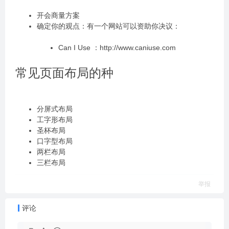
开会商量⽅案
确定你的观点：有⼀个⽹站可以资助你决议：
Can I Use ：http://www.caniuse.com
常⻅⻚⾯布局的种
分屏式布局
⼯字形布局
圣杯布局
⼝字型布局
两栏布局
三栏布局
举报
评论