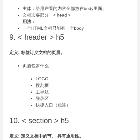
主体：给⽤户看的内容全部放在body⾥⾯。
⽂档次要部分：< head >
⽤法：
⼀个HTML⽂档只能有⼀个body
9. < header > h5
定义: 标签订义⽂档的⻚眉。
⻚眉包罗什么
LOGO
搜刮框
主导航
登录区
快捷⼊⼝（毗连）
10. < section > h5
定义: 定义⽂档中的节。 具有通⽤性。