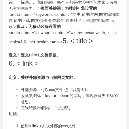
诗、⼀幅画……我们信赖，每个⼈都是⽣活中的艺术家，有着
⽆穷的创造⼒。">
⻚⾯关键词：为搜刮引擎设置的
<meta name="keywords" content="简书,简书官⽹,图⽂编辑软
件,简书下载,图⽂创作,创作软件,原创社区,⼩说,散⽂,写作,阅
读">
视⼝：为移动装备设置的
<meta name="viewport" content="width=device-width, initial-
5. < title >
scale=1.0,user-scalable=no">
定义：定义HTML⽂档标题。
6. < link >
定义：关联外部资源与当前⽹⻚⽂档。
外部资源：可以css⽂件 也可以是图⽚
收藏夹图标：favourite icon的缩写，体现收藏夹图标的
意思。
在线转换ico图标：百度搜刮
⽤法:
使⽤< link >关联外部的css⽂件