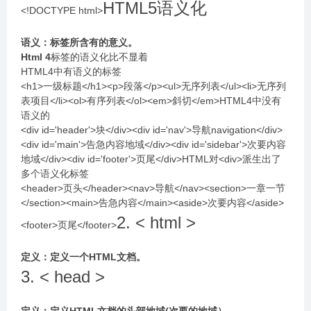
HTML5语义化
<!DOCTYPE html>
语义：标签所含有的意义。
Html 4
标签的语义化比不显着
HTML4中有语义的标签
<h1>一级标题</h1><p>段落</p><ul>无序列表</ul><li>无序列
表项目</li><ol>有序列表</ol><em>斜切</em>HTML4中没有
语义的
<div id='header'>块</div><div id='nav'>导航navigation</div>
<div id='main'>告急内容地域</div><div id='sidebar'>次要内容
地域</div><div id='footer'>页尾</div>HTML对<div>派生出了
多个语义化标签
<header>页头</header><nav>导航</nav><section>一章一节
</section><main>告急内容</main><aside>次要内容</aside>
2. < html >
<footer>页尾</footer>
定义：定义⼀个HTML⽂档。
3. < head >