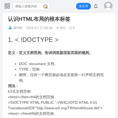
发文章
认识HTML布局的根本标签
源代码
2024-9-7 17:00:46
943
0
1. < !DOCTYPE >
定义：定义⽂档范例。告诉浏览器渲染⻚⾯的规则。
DOC: document ⽂档。
TYPE：范例
阐明：任何⼀个⽹⻚都必须在⻚⾯第⼀⾏声明⽂档范
例。
⽤法：
h3⽆⽂档范例
<html></htm>H4的⽂档范例
<!DOCTYPE HTML PUBLIC "-//W3C//DTD HTML 4.01
Transitional//EN""http://www.w3.org/TR/html4/loose.dtd">
<html> </htmlH5的⽂档范例