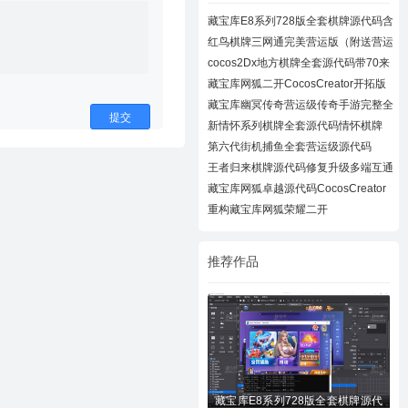
藏宝库E8系列728版全套棋牌源代码含
728UI工
红鸟棋牌三网通完美营运版（附送营运
教程）
cocos2Dx地方棋牌全套源代码带70来
款子游戏
藏宝库网狐二开CocosCreator开拓版
棋牌源代
藏宝库幽冥传奇营运级传奇手游完整全
提交
套源代
新情怀系列棋牌全套源代码情怀棋牌
700+子游
第六代街机捕鱼全套营运级源代码
Creator跨
王者归来棋牌源代码修复升级多端互通
近百款
藏宝库网狐卓越源代码CocosCreator
卓越版全
重构藏宝库网狐荣耀二开
CocosCreator开拓版
推荐作品
藏宝库E8系列728版全套棋牌源代