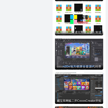
码含728UI工程n款子游戏内核等源
码下载
红鸟棋牌三网通完美营运版（附送
营运教程）
cocos2Dx地方棋牌全套源代码带
70来款子游戏源码下载
藏宝库网狐二开CocosCreator开拓
版棋牌源代码下载