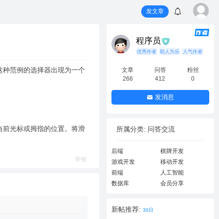
发文章
程序员
优秀作者
助人为乐
人气作者
尔将这种范例的选择器出现为一个
文章
问答
粉丝
266
412
0
发消息
当前光标或拇指的位置。将滑
所属分类: 问答交流
后端
棋牌开发
举报
游戏开发
移动开发
前端
人工智能
数据库
会员分享
新帖推荐:
30日