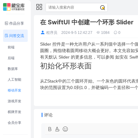
在 SwiftUI 中创建一个环形 Slider
作品分享
程序员
2024-9-5 12:42:27
1084
0
问答交流
Slider 控件是一种允许用户从一系列值中选择一个
前端
圆圈，拇指绕着圆周移动大概会更好。本文先容如安在 Swi
有关默认 Slider 的更多信息，可以参阅 如安在 Swif
后端
初始化环形表面
数据库
人工智能
从ZStack中的三个圆环开始。一个灰色的圆环
块的范围设置为0.0到1.0，并硬编码一个直径和一个的
移动开发
游戏开发
棋牌开发
评论
会员分享