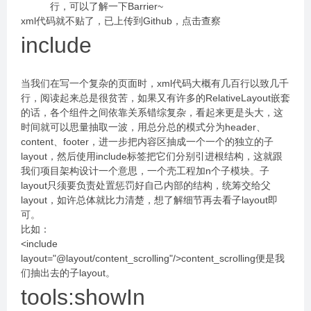
行，可以了解一下Barrier~
xml代码就不贴了，已上传到Github，点击查察
include
当我们在写一个复杂的页面时，xml代码大概有几百行以致几千
行，阅读起来总是很贫苦，如果又有许多的RelativeLayout嵌套
的话，各个组件之间依靠关系错综复杂，看起来更是头大，这
时间就可以思量抽取一波，用总分总的模式分为header、
content、footer，进一步把内容区抽成一个一个的独立的子
layout，然后使用include标签把它们分别引进根结构，这就跟
我们项目架构设计一个意思，一个壳工程加n个子模块。子
layout只须要负责处置惩罚好自己内部的结构，统筹交给父
layout，如许总体就比力清楚，想了解细节再去看子layout即
可。
比如：
<include
layout="@layout/content_scrolling"/>content_scrolling便是我
们抽出去的子layout。
tools:showIn