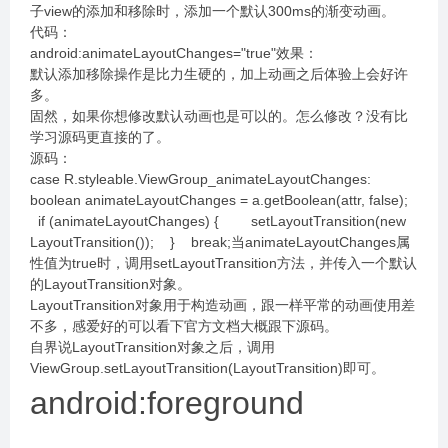
子view的添加和移除时，添加一个默认300ms的渐变动画。
代码：
android:animateLayoutChanges="true"效果：
默认添加移除操作是比力生硬的，加上动画之后体验上会好许
多。
固然，如果你想修改默认动画也是可以的。怎么修改？没有比
学习源码更直接的了。
源码：
case R.styleable.ViewGroup_animateLayoutChanges:
boolean animateLayoutChanges = a.getBoolean(attr, false);
if (animateLayoutChanges) { setLayoutTransition(new
LayoutTransition()); } break;当animateLayoutChanges属
性值为true时，调用setLayoutTransition方法，并传入一个默认
的LayoutTransition对象。
LayoutTransition对象用于构造动画，跟一样平常的动画使用差
不多，感爱好的可以看下官方文档大概跟下源码。
自界说LayoutTransition对象之后，调用
ViewGroup.setLayoutTransition(LayoutTransition)即可。
android:foreground