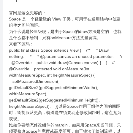
官网是这么先容的：
Space 是一个轻量级的 View 子类，可用于在通用结构中创建
组件之间的间距。
为什么说是轻量级呢，是由于Space的draw方法是空的，也就
是什么都不绘制，只有onMeasure方法丈量宽高。
来看下源码：
public final class Space extends View { /** * Draw
nothing. * * @param canvas an unused parameter. */
@Override public void draw(Canvas canvas) { } //...
@Override protected void onMeasure(int
widthMeasureSpec, int heightMeasureSpec) {
setMeasuredDimension(
getDefaultSize2(getSuggestedMinimumWidth(),
widthMeasureSpec),
getDefaultSize2(getSuggestedMinimumHeight(),
heightMeasureSpec)); }}以是Space作用于组件之间的间距
时，绘制服从更高，特殊是在须要动态修改间距时，这点尤为
表现。
比如你要动态修改组件的margin，如果用Space来当间距，只
须要修改Space的宽度或高度即可，由于镌汰了绘制流程，以