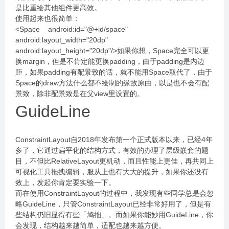
是比重绘其他组件更高效。
使用起来也很简单：
<Space android:id="@+id/space"
android:layout_width="20dp"
android:layout_height="20dp"/>如果你想，Space完全可以更
换margin，但是不肯定能更换padding，由于padding是内边
距，如果padding有配景致的话，就不能用Space取代了，由于
Space的draw方法什么都不绘制的缘故原由，以是也不会有配
景致，除非配景致是在父view里设置的。
GuideLine
ConstraintLayout自2018年发布第一个正式版本以来，已经4年
多了，它通过扁平化的结构方式，有效的办理了层级嵌套的题
目，不但比RelativeLayout更机动，而且性能上更佳，再共同上
可视化工具拖拽编辑，服从上也有大大的提升，如果你还没有
效上，发起你肯定要实验一下。
而在使用ConstraintLayout的过程中，我发现有些同学总是会忽
略GuideLine，只管ConstraintLayout已经非常好用了，但是有
些结构仍旧显得有些「鸠拙」。而如果你能妙用GuideLine，你
会发现，结构越来越简单，适配也越来越方便。