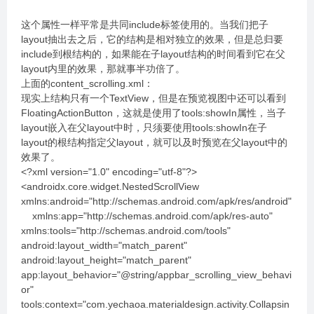
这个属性一样平常是共同include标签使用的。当我们把子
layout抽出去之后，它的结构是相对独立的效果，但是总归要
include到根结构的，如果能在子layout结构的时间看到它在父
layout内里的效果，那就事半功倍了。
上面的content_scrolling.xml：
现实上结构只有一个TextView，但是在预览视图中还可以看到
FloatingActionButton，这就是使用了tools:showIn属性，当子
layout嵌入在父layout中时，只须要使用tools:showIn在子
layout的根结构指定父layout，就可以及时预览在父layout中的
效果了。
<?xml version="1.0" encoding="utf-8"?>
<androidx.core.widget.NestedScrollView
xmlns:android="http://schemas.android.com/apk/res/android"
xmlns:app="http://schemas.android.com/apk/res-auto"
xmlns:tools="http://schemas.android.com/tools"
android:layout_width="match_parent"
android:layout_height="match_parent"
app:layout_behavior="@string/appbar_scrolling_view_behavi
or"
tools:context="com.yechaoa.materialdesign.activity.Collapsin