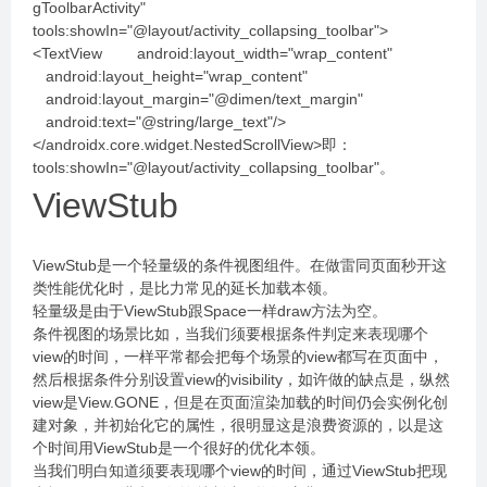
gToolbarActivity"
tools:showIn="@layout/activity_collapsing_toolbar">
<TextView android:layout_width="wrap_content"
android:layout_height="wrap_content"
android:layout_margin="@dimen/text_margin"
android:text="@string/large_text"/>
</androidx.core.widget.NestedScrollView>即：
tools:showIn="@layout/activity_collapsing_toolbar"。
ViewStub
ViewStub是一个轻量级的条件视图组件。在做雷同页面秒开这
类性能优化时，是比力常见的延长加载本领。
轻量级是由于ViewStub跟Space一样draw方法为空。
条件视图的场景比如，当我们须要根据条件判定来表现哪个
view的时间，一样平常都会把每个场景的view都写在页面中，
然后根据条件分别设置view的visibility，如许做的缺点是，纵然
view是View.GONE，但是在页面渲染加载的时间仍会实例化创
建对象，并初始化它的属性，很明显这是浪费资源的，以是这
个时间用ViewStub是一个很好的优化本领。
当我们明白知道须要表现哪个view的时间，通过ViewStub把现