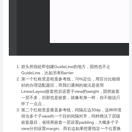
箭头所指处即创建GuideLine的地方，固然也不止
GuideLine，比如另有Barrier
第一个红框里是程度参考线，70%定位，用百分比能很
好的办理适配题目，而我们通例的做法是使用
LinearLayout嵌套然后设置子view的weight，固然嵌套
一层不多，但那也是嵌套，就像有身一样，你不能说只
怀了一点点...
第二个红框里是垂直参考线，间隔左边30dp，这种环境
得当多个子view向一个目的间隔对齐，同样镌汰了层级
嵌套题目，省得再嵌套一层设置padding，大概多个子
view分别设置margin。而右边如果想要指定一个位置换