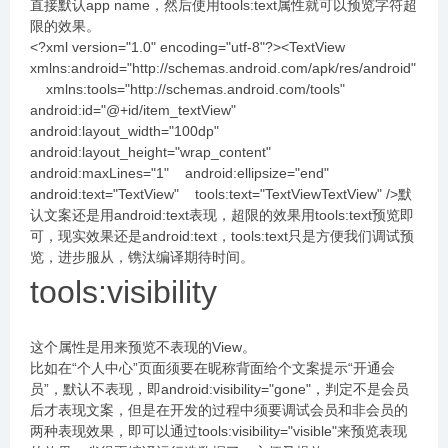
直接默认app name，然后使用tools:text属性就可以预览字符超
限的效果。
<?xml version="1.0" encoding="utf-8"?><TextView
xmlns:android="http://schemas.android.com/apk/res/android"
xmlns:tools="http://schemas.android.com/tools"
android:id="@+id/item_textView"
android:layout_width="100dp"
android:layout_height="wrap_content"
android:maxLines="1" android:ellipsize="end"
android:text="TextView" tools:text="TextViewTextView" />默
认文案还是用android:text表现，超限的效果用tools:text预览即
可，现实效果还是android:text，tools:text只是方便我们调试预
览，进步服从，镌汰编译期待时间。
tools:visibility
这个属性是用来预览不表现的View。
比如在“个人中心”页面须要在昵称背面给个文案提示“开通会
员”，默认不表现，即android:visibility="gone"，判定不是会员
后才表现文案，但是在开发的过程中须要调试会员和非会员的
两种表现效果，即可以通过tools:visibility="visible"来预览表现