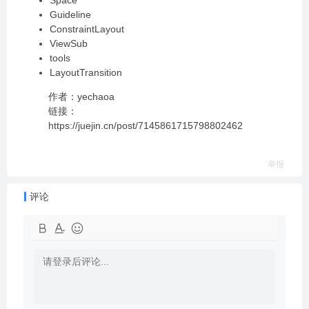
Space
Guideline
ConstraintLayout
ViewSub
tools
LayoutTransition
作者：yechaoa
链接：
https://juejin.cn/post/7145861715798802462
举报
评论