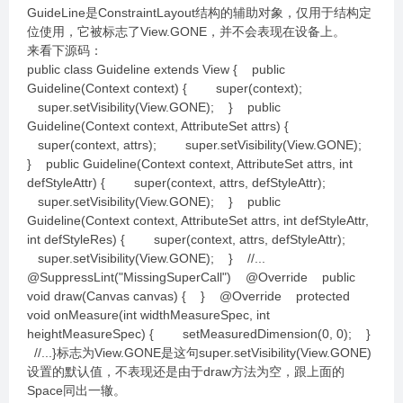
GuideLine是ConstraintLayout结构的辅助对象，仅用于结构定
位使用，它被标志了View.GONE，并不会表现在设备上。
来看下源码：
public class Guideline extends View { public
Guideline(Context context) { super(context);
super.setVisibility(View.GONE); } public
Guideline(Context context, AttributeSet attrs) {
super(context, attrs); super.setVisibility(View.GONE);
} public Guideline(Context context, AttributeSet attrs, int
defStyleAttr) { super(context, attrs, defStyleAttr);
super.setVisibility(View.GONE); } public
Guideline(Context context, AttributeSet attrs, int defStyleAttr,
int defStyleRes) { super(context, attrs, defStyleAttr);
super.setVisibility(View.GONE); } //...
@SuppressLint("MissingSuperCall") @Override public
void draw(Canvas canvas) { } @Override protected
void onMeasure(int widthMeasureSpec, int
heightMeasureSpec) { setMeasuredDimension(0, 0); }
//...}标志为View.GONE是这句super.setVisibility(View.GONE)
设置的默认值，不表现还是由于draw方法为空，跟上面的
Space同出一辙。