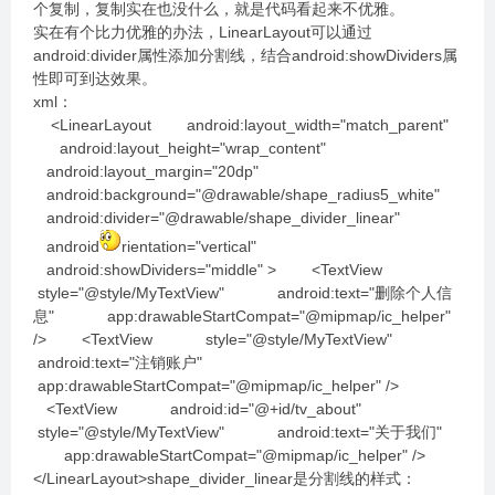
个复制，复制实在也没什么，就是代码看起来不优雅。
实在有个比力优雅的办法，LinearLayout可以通过
android:divider属性添加分割线，结合android:showDividers属
性即可到达效果。
xml：
<LinearLayout android:layout_width="match_parent"
android:layout_height="wrap_content"
android:layout_margin="20dp"
android:background="@drawable/shape_radius5_white"
android:divider="@drawable/shape_divider_linear"
android
rientation="vertical"
android:showDividers="middle" > <TextView
style="@style/MyTextView" android:text="删除个人信
息" app:drawableStartCompat="@mipmap/ic_helper"
/> <TextView style="@style/MyTextView"
android:text="注销账户"
app:drawableStartCompat="@mipmap/ic_helper" />
<TextView android:id="@+id/tv_about"
style="@style/MyTextView" android:text="关于我们"
app:drawableStartCompat="@mipmap/ic_helper" />
</LinearLayout>shape_divider_linear是分割线的样式：