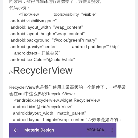
的效果，省得再编译运行造数据了，方便又提效。
代码示例：
<TextView tools:visibility="visible"
android:visibility="gone"
android:layout_width="wrap_content"
android:layout_height="wrap_content"
android:background="@color/greenPrimary"
android:gravity="center" android:padding="10dp"
android:text="开通会员"
android:textColor="@color/white"
RecyclerView
/>
RecyclerView也是我们使用非常高频的一个组件了，一样平常
会在xml中这么界说RecyclerView：
<androidx.recyclerview.widget.RecyclerView
android:id="@+id/recycleView"
android:layout_width="match_parent"
android:layout_height="wrap_content" />效果是如许的：