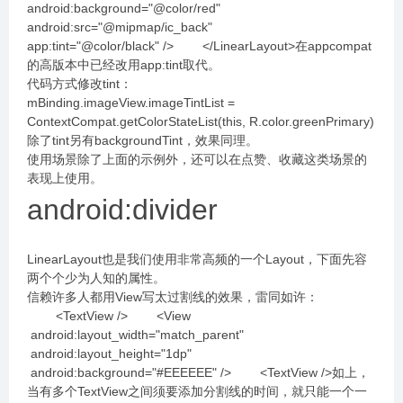
android:background="@color/red"
android:src="@mipmap/ic_back"
app:tint="@color/black" /> </LinearLayout>在appcompat
的高版本中已经改用app:tint取代。
代码方式修改tint：
mBinding.imageView.imageTintList =
ContextCompat.getColorStateList(this, R.color.greenPrimary)
除了tint另有backgroundTint，效果同理。
使用场景除了上面的示例外，还可以在点赞、收藏这类场景的
表现上使用。
android:divider
LinearLayout也是我们使用非常高频的一个Layout，下面先容
两个个少为人知的属性。
信赖许多人都用View写太过割线的效果，雷同如许：
<TextView /> <View
android:layout_width="match_parent"
android:layout_height="1dp"
android:background="#EEEEEE" /> <TextView />如上，
当有多个TextView之间须要添加分割线的时间，就只能一个一