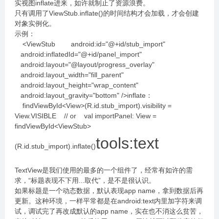
实视图inflate进来，如许就制止了资源浪费。
只有调用了ViewStub.inflate()的时间结构才会加载，才会创建
对象实例化。
示例：
<ViewStub android:id="@+id/stub_import"
android:inflatedId="@+id/panel_import"
android:layout="@layout/progress_overlay"
android:layout_width="fill_parent"
android:layout_height="wrap_content"
android:layout_gravity="bottom" />inflate：
findViewById<View>(R.id.stub_import).visibility =
View.VISIBLE // or val importPanel: View =
findViewById<ViewStub>
tools:text
(R.id.stub_import).inflate()
TextView是我们使用的最多的一个组件了，经常有如许的需
求，“标题表现不下用...取代”，是不是很认识。
如果标题是一个动态数据，默认表现app name，拿到数据后再
更新。这种环境，一样平常都是在android:text内里加字符来调
试，调试完了再改成默认的app name，实在也不消这么贫苦，