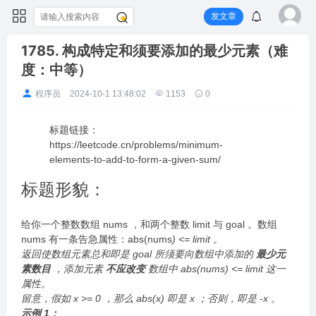
发文章
1785. 构成特定和须要添加的最少元素（难
度：中等）
程序员
2024-10-1 13:48:02
1153
0
标题链接：
https://leetcode.cn/problems/minimum-
elements-to-add-to-form-a-given-sum/
标题形貌：
给你一个整数数组 nums ，和两个整数 limit 与 goal 。数组
nums 有一条告急属性：abs(nums
) <= limit 。
返回使数组元素总和即是 goal 所须要向数组中添加的
最少元
素数目
，添加元素
不应改变
数组中 abs(nums
) <= limit 这一
属性。
留意，假如 x >= 0 ，那么 abs(x) 即是 x ；否则，即是 -x 。
示例 1：