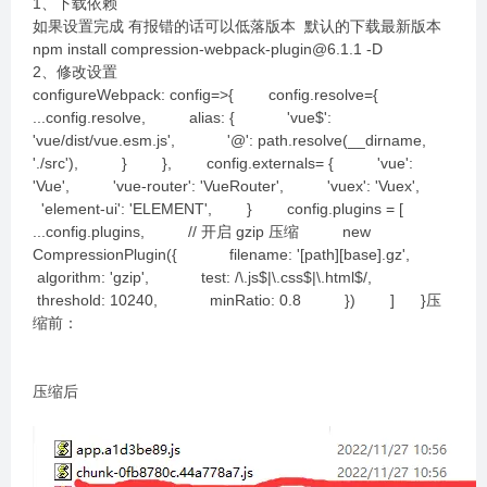
1、下载依赖
如果设置完成 有报错的话可以低落版本 默认的下载最新版本
npm install compression-webpack-plugin@6.1.1 -D
2、修改设置
configureWebpack: config=>{ config.resolve={
...config.resolve, alias: { 'vue$':
'vue/dist/vue.esm.js', '@': path.resolve(__dirname,
'./src'), } }, config.externals= { 'vue':
'Vue', 'vue-router': 'VueRouter', 'vuex': 'Vuex',
'element-ui': 'ELEMENT', } config.plugins = [
...config.plugins, // 开启 gzip 压缩 new
CompressionPlugin({ filename: '[path][base].gz',
algorithm: 'gzip', test: /\.js$|\.css$|\.html$/,
threshold: 10240, minRatio: 0.8 }) ] }压
缩前：
压缩后