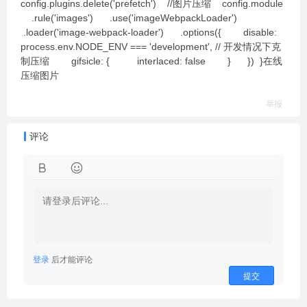
config.plugins.delete('prefetch') //图片压缩 config.module
.rule('images') .use('imageWebpackLoader')
.loader('image-webpack-loader') .options({ disable:
process.env.NODE_ENV === 'development', // 开发情况下克
制压缩 gifsicle: { interlaced: false } }) }在线
压缩图片
举报
评论
登录
后才能评论
提交