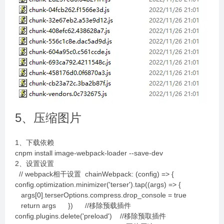
5、压缩图片
1、下载依赖
cnpm install image-webpack-loader --save-dev
2、设置设置
// webpack相干设置 chainWebpack: (config) => {
config.optimization.minimizer('terser').tap((args) => {
args[0].terserOptions.compress.drop_console = true
return args }) //移除预载插件
config.plugins.delete('preload') //移除预取插件