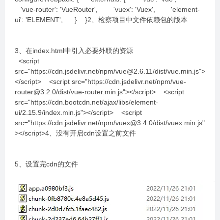
'vue-router': 'VueRouter', 'vuex': 'Vuex', 'element-
ui': 'ELEMENT', } }2、检察项目中文件依赖包的版本
3、在index.html中引入必要外联的资源
<script
src="https://cdn.jsdelivr.net/npm/vue@2.6.11/dist/vue.min.js">
</script> <script src="https://cdn.jsdelivr.net/npm/vue-
router@3.2.0/dist/vue-router.min.js"></script> <script
src="https://cdn.bootcdn.net/ajax/libs/element-
ui/2.15.9/index.min.js"></script> <script
src="https://cdn.jsdelivr.net/npm/vuex@3.4.0/dist/vuex.min.js"
></script>4、没有开启cdn设置之前文件
5、设置完cdn的文件