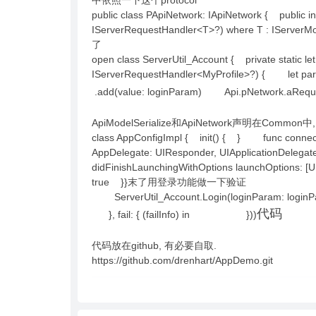
中依照一下这个protocol
public class PApiNetwork: IApiNetwork { publ
IServerRequestHandler<T>?) where T : ISer
了
open class ServerUtil_Account { private static l
IServerRequestHandler<MyProfile>?) { let 
.add(value: loginParam) Api.pNetwork.aReques
ApiModelSerialize和ApiNetwork声明在Com
class AppConfigImpl { init() { } func connec
AppDelegate: UIResponder, UIApplicationDelega
didFinishLaunchingWithOptions launchOptions: [
true }}末了用登录功能做一下验证
ServerUtil_Account.Login(loginParam: loginP
代码
}, fail: { (failInfo) in }))
代码放在github, 有必要自取.
https://github.com/drenhart/AppDemo.git