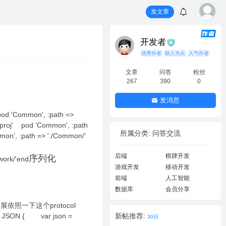
发文章
开发者
优秀作者
助人为乐
人气作者
文章
问答
粉丝
267
390
0
发消息
od 'Common', :path =>
eproj' pod 'Common', :path
所属分类: 问答交流
mmon', :path => './Common/'
后端
棋牌开发
序列化
work/'end
游戏开发
移动开发
前端
人工智能
数据库
会员分享
本范例扩展依照一下这个protocol
-> JSON { var json =
新帖推荐:
30日