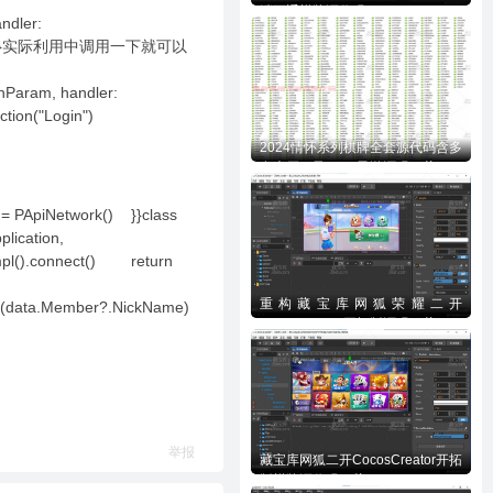
端互通棋牌源代码
ndler:
handler) }}实际利用中调用一下就可以
inParam, handler:
 .action("Login")
2024情怀系列棋牌全套源代码含多
套大厅UI及700+子游源码下载
= PApiNetwork() }}class
lication,
Impl().connect() return
重构藏宝库网狐荣耀二开
t(data.Member?.NickName)
CocosCreator开拓版源码下载
举报
藏宝库网狐二开CocosCreator开拓
版棋牌源代码下载