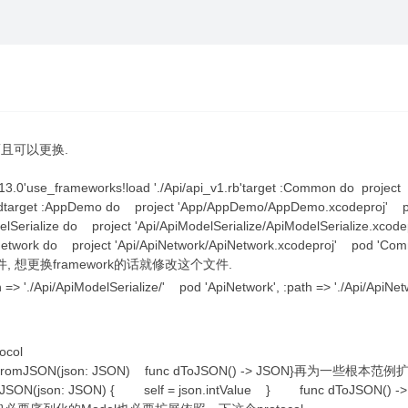
而且可以更换.
13.0'use_frameworks!load './Api/api_v1.rb'target :Common do project
ndtarget :AppDemo do project 'App/AppDemo/AppDemo.xcodeproj' p
rialize do project 'Api/ApiModelSerialize/ApiModelSerialize.xcod
Network do project 'Api/ApiNetwork/ApiNetwork.xcodeproj' pod 'Co
.rb文件, 想更换framework的话就修改这个文件.
=> './Api/ApiModelSerialize/' pod 'ApiNetwork', :path => './Api/ApiNet
ocol
func dFromJSON(json: JSON) func dToJSON() -> JSON}再为一些根
dFromJSON(json: JSON) { self = json.intValue } func dToJSON() 