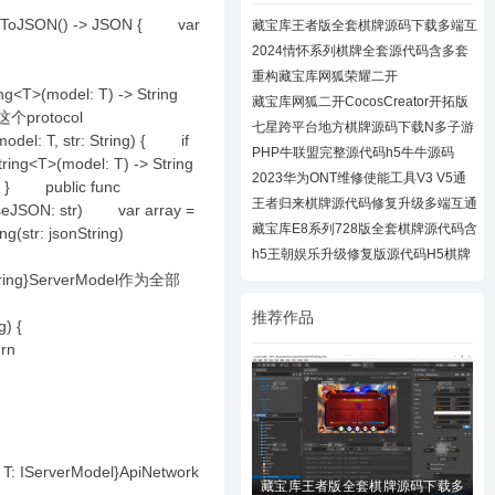
c dToJSON() -> JSON { var
藏宝库王者版全套棋牌源码下载多端互
通棋牌
2024情怀系列棋牌全套源代码含多套
大厅UI及
重构藏宝库网狐荣耀二开
ing<T>(model: T) -> String
CocosCreator开拓版
藏宝库网狐二开CocosCreator开拓版
下这个protocol
棋牌源代
七星跨平台地方棋牌源码下载N多子游
del: T, str: String) { if
戏APP/H
PHP牛联盟完整源代码h5牛牛源码
g<T>(model: T) -> String
2023华为ONT维修使能工具V3 V5通
) } public func
用下载
王者归来棋牌源代码修复升级多端互通
arseJSON: str) var array =
近百款
藏宝库E8系列728版全套棋牌源代码含
tring(str: jsonString)
728UI工
h5王朝娱乐升级修复版源代码H5棋牌
全套源码
 String}ServerModel作为全部
推荐作品
ng) {
rn
 T: IServerModel}ApiNetwork
藏宝库王者版全套棋牌源码下载多