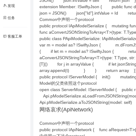
JSON() json.intValue = self return 
发现
extension Member: ISwiftyJson { public func
json = JSON() json["Id"].intValue 
任务
Common中声明一个protocol
public protocol IApiModelSerialize { mutating 
func aConvertJSONStringToArray<T>(type: T.Typ
客服工单
public class PApiModelSerialize: IApiModelSer
var m = model as? ISwiftyJson { m.dFromJS
{ if let m = model as? ISwiftyJson { retur
aConvertJSONStringToArray<T>(type: T.Type, str
[T]() for j in arrayValue { if let json
array.append(t) } } return array }
public protocol IServerModel { init() mutati
Model的父类依照这个protocol
open class ServerModel: IServerModel { publ
Api.pModelSerialize.aLoadFromJSONString(mode
Api.pModelSerialize.aToJSONString(mode
网络哀求(ApiNetwork)
Common中声明一个protocol
public protocol IApiNetwork { func aRequest<T>