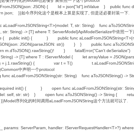
json }}必要序列化的Model也必要扩展依照一下这个protocol
 dFromJSON(json: JSON) { Id = json["Id"].intValue } public fun
= Id return json; }}如今序列化这个是根本上算是实现了, 但是还必要封装一下.
func aLoadFromJSONString<T>(model: T, str: String) func aToJSONStr
e, str: String) -> [T] where T: ServerModel}ApiModelSerialize中依照一
ialize { public init() { } public func aLoadFromJSONString<T>(mo
ON(json: JSON(parseJSON: str)) } } public func aToJSONStrin
n m.dToJSON().rawString()! } fatalError("Can't deSerialize"
: String) -> [T] where T : IServerModel { let arrayValue = JSON(p
String = j.1.rawString() { var t = T() t.aLoadFromJSONS
}Common中声明一个protocol
ng func aLoadFromJSONString(str: String) func aToJSONString() ->
ic required init() { } open func aLoadFromJSONString(str: Stri
l: self, str: str) } open func aToJSONString() -> String { retu
l: self) }}Model序列化的时间调用aLoadFromJSONString这个方法就可以了.
(_ params: ServerParam, handler: IServerRequestHandler<T>?) where