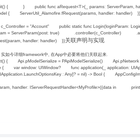
ic init() { } public func aRequest<T>(_ params: ServerParam, ha
verModel { ServerUtil_Alamofire.fRequest(params, handler: 
et c_Controller = "Account" public static func Login(loginParam: Log
param = ServerParam(post: true) .controller(c_Controller)
关联声明与实现
t(param, handler: handler) }}
mon中, 实如今详细framework中, 在App中必要将他们关联起来.
t() { Api.pModelSerialize = PApiModelSerialize() Api.pNetwork 
te { var window: UIWindow? func application(_ application: UIApp
UIApplication.LaunchOptionsKey : Any]? = nil) -> Bool { AppConfig
aram, handler: IServerRequestHandler<MyProfile>({data in prin