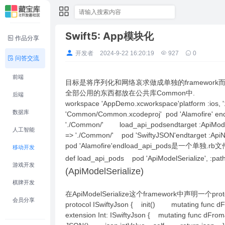
Swift5: App模块化
作品分享
开发者
2024-9-22 16:20:19
927
0
问答交流
前端
目标是将序列化和网络哀求做成单独的framework
全部公用的东西都放在公共库Common中.
后端
workspace 'AppDemo.xcworkspace'platform :ios, '
数据库
'Common/Common.xcodeproj' pod 'Alamofire' e
'./Common/' load_api_podsendtarget :ApiModelSe
人工智能
=> './Common/' pod 'SwiftyJSON'endtarget :Api
pod 'Alamofire'endload_api_pods是一个单独
移动开发
def load_api_pods pod 'ApiModelSerialize', :path 
游戏开发
(ApiModelSerialize)
棋牌开发
在ApiModelSerialize这个framework中声明一个prot
会员分享
protocol ISwiftyJson { init() mutating 
extension Int: ISwiftyJson { mutating func 