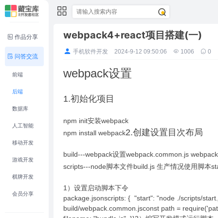
webpack4+react项目搭建(一)
作品分享
手机软件开发
2024-9-12 09:50:06
1006
0
问答交流
webpack设置
前端
后端
1.初始化项目
数据库
npm init安装webpack
人工智能
2.创建设置目次布局
npm install webpack
移动开发
build---webpack设置webpack.common.js web
游戏开发
scripts---node脚本文件build.js 生产情况使用脚本
棋牌开发
1）设置启动脚本下令
会员分享
package.jsonscripts: { "start": "node ./scripts/st
build/webpack.common.jsconst path = require('path