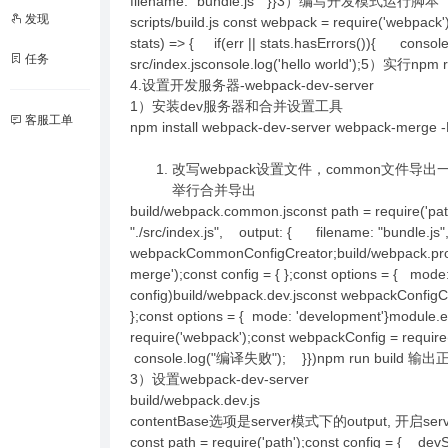
filename: "bundle.js" }}3）编写开发模式运行脚本
发现
scripts/build.js const webpack = require('webpack
stats) => { if(err || stats.hasErrors())
任务
src/index.jsconsole.log('hello world');5）实
4.设置开发服务器-webpack-dev-server
1）安装dev服务器和合并设置工具
客服工单
npm install webpack-dev-server webpack-merge 
改写webpack设置文件，common文件导出
举行合并导出
build/webpack.common.jsconst path = require('p
"./src/index.js", output: { filename: "bundle.js
webpackCommonConfigCreator;build/webpack.prod.
merge');const config = { };const options = { mod
config)build/webpack.dev.jsconst webpackConfigCr
};const options = { mode: 'development'}module.e
require('webpack');const webpackConfig = require(
console.log("编译失败"); }})npm run build 输
3）设置webpack-dev-server
build/webpack.dev.js
contentBase选项是server模式下的output, 开
const path = require('path');const config = { dev