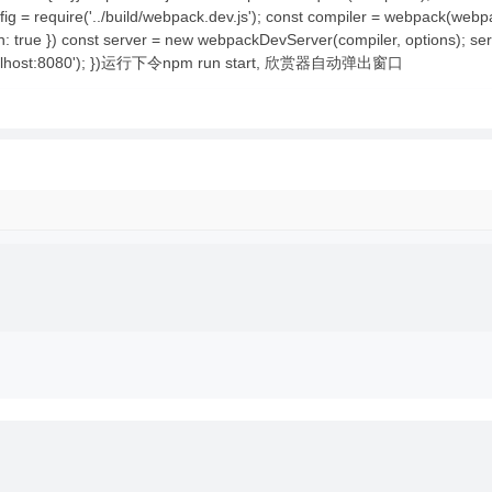
g = require('../build/webpack.dev.js'); const compiler = webpack(webp
: true }) const server = new webpackDevServer(compiler, options); serve
://localhost:8080'); })运行下令npm run start, 欣赏器自动弹出窗口