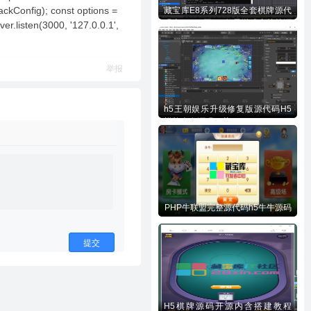
ackConfig); const options =
藏宝库E8系列728版全套棋牌源代
码含728UI工程n款子游戏内核等源
r.listen(3000, '127.0.0.1',
码下载
举报
h5王朝娱乐升级修复版源代码H5
棋牌全套源码下载
PHP牛联盟完整源代码h5牛牛源码
提交
H5棋牌源码开源内含搭建教程