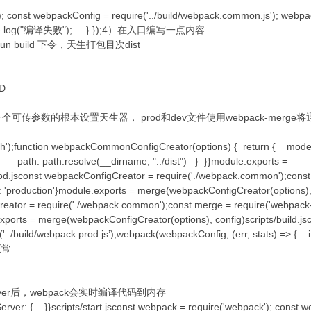
'); const webpackConfig = require('../build/webpack.common.js'); webp
{ console.log("编译失败"); } });4）在入口编写一点内容
行npm run build 下令，天生打包目次dist
-D
一个可传参数的根本设置天生器， prod和dev文件使用webpack-mer
ath');function webpackCommonConfigCreator(options) { return { mod
", path: path.resolve(__dirname, "../dist") } }}module.exports =
jsconst webpackConfigCreator = require('./webpack.common');const
e: 'production'}module.exports = merge(webpackConfigCreator(options)
eator = require('./webpack.common');const merge = require('webpack-
xports = merge(webpackConfigCreator(options), config)scripts/build.j
'../build/webpack.prod.js’);webpack(webpackConfig, (err, stats) => { if
出正常
启server后，webpack会实时编译代码到内存
Server: { }}scripts/start.jsconst webpack = require('webpack'); const