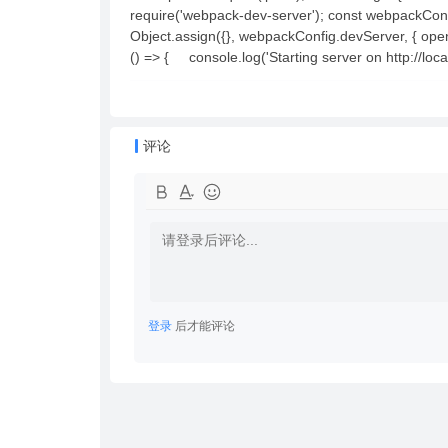
require('webpack-dev-server'); const webpackConfi
Object.assign({}, webpackConfig.devServer, { open
() => { console.log('Starting server on http
评论
登录
后才能评论