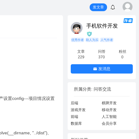
发文章
手机软件开发
优秀作者
助人为乐
人气作者
文章
问答
粉丝
229
370
0
发消息
所属分类: 问答交流
ack生产设置config---项目情况设置
后端
棋牌开发
游戏开发
移动开发
前端
人工智能
数据库
会员分享
olve(__dirname, "../dist"),