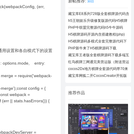
新帖推荐:
30日
ack(webpackConfig, (err,
藏宝库E8系列728版全套棋牌源代码含
728UI工
h5王朝娱乐升级修复版源代码H5棋牌
全套源码
PHP牛联盟完整源代码h5牛牛源码
H5棋牌源码开源内含搭建教程(php)
H5棋牌源码多模式全套完整源代码下
载
PHP新牛来了H5棋牌源码下载
ge将通用设置和各自模式下的设置
藏宝库王者版全套棋牌源码下载多端互
通棋牌
红鸟棋牌三网通完美营运版（附送营运
e: options.mode, entry:
教程）
cocos2Dx地方棋牌全套源代码带70来
款子游戏
 merge = require('webpack-
藏宝库网狐二开CocosCreator开拓版
棋牌源代
,
merge');const config = {
推荐作品
sconst webpack =
 (err || stats.hasErrors()) {
 webpackDevServer =