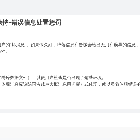
操持-错误信息处置惩罚
户的“坏消息”。如果做欠好，堕落信息和告诫会给出无用和误导的信息
特性。
。
方粉碎数据文件），以便用户检查是否出现了这些环境。
，体现消息应该陪同告诫声大概消息用闪耀方式体现，或以显着体现错误