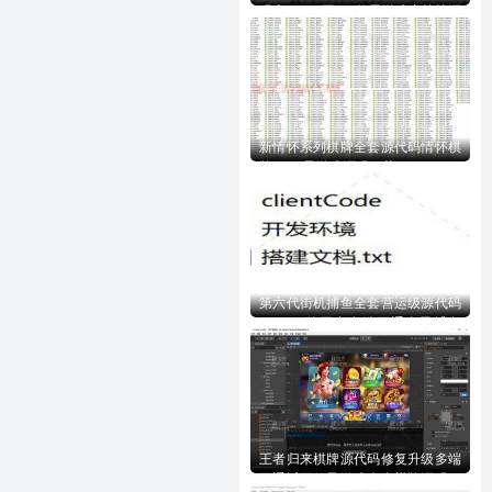
码含728UI工程n款子游戏内核等源
码下载
新情怀系列棋牌全套源代码情怀棋
牌700+子游戏源码下载
第六代街机捕鱼全套营运级源代码
Creator跨平台多端互通全民捕鱼
全套完美源代码下载
王者归来棋牌源代码修复升级多端
互通近百款子游戏全套棋牌源码下