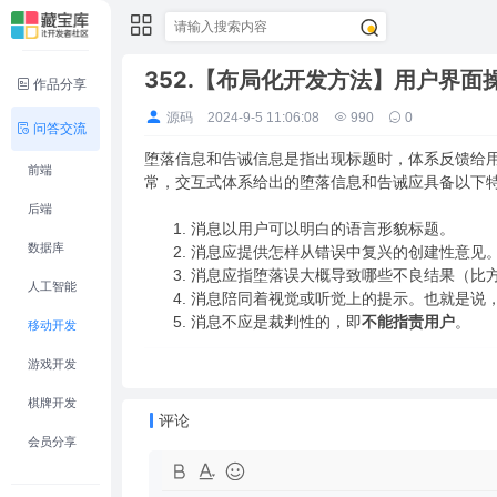
352.【布局化开发方法】用户界面
作品分享
源码
2024-9-5 11:06:08
990
0
问答交流
堕落信息和告诫信息是指出现标题时，体系反馈给用
前端
常，交互式体系给出的堕落信息和告诫应具备以下
后端
消息以用户可以明白的语言形貌标题。
数据库
消息应提供怎样从错误中复兴的创建性意见
消息应指堕落误大概导致哪些不良结果（比
人工智能
消息陪同着视觉或听觉上的提示。也就是说
消息不应是裁判性的，即
不能指责用户
。
移动开发
游戏开发
棋牌开发
评论
会员分享