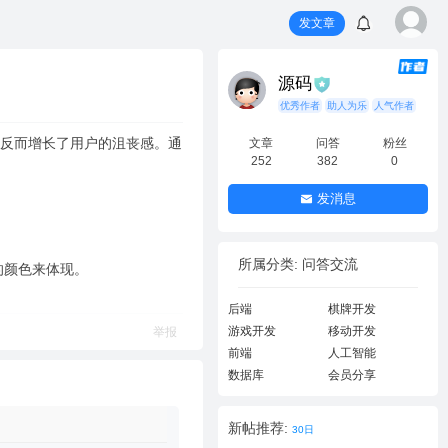
发文章
源码
优秀作者
助人为乐
人气作者
，反而增长了用户的沮丧感。通
文章
问答
粉丝
252
382
0
发消息
所属分类: 问答交流
的颜色来体现。
后端
棋牌开发
游戏开发
移动开发
举报
前端
人工智能
数据库
会员分享
新帖推荐:
30日