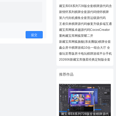
藏宝库E8系列728版全套棋牌源代码含
728UI工
新情怀系列棋牌全套源代码情怀棋牌
700+子游
第六代街机捕鱼全套营运级源代码
Creator跨
王者归来棋牌源代码修复升级多端互通
近百款
藏宝库网狐卓越源代码CocosCreator
卓越版全
提交
重构藏宝库网狐荣耀二开
CocosCreator开拓版
新藏宝库网狐旗舰(亲友圈版)棋牌全套
源码下
鑫众房卡棋牌游戏10合一组合大厅 全
套组件
傲玩至尊版房卡电玩棋牌游戏平台手机
棋牌游
202606新藏宝库微星经典定制版全套
源码+N款
推荐作品
藏宝库E8系列728版全套棋牌源代