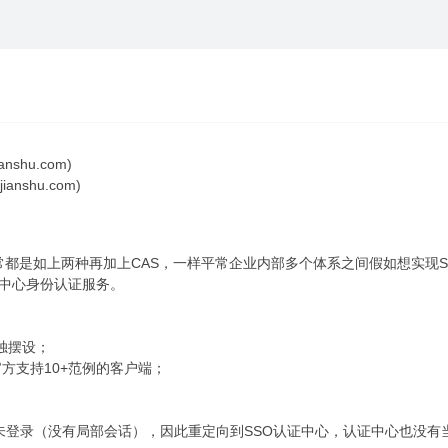
shu.com)
ianshu.com)
常都是如上两种再加上CAS，一样平常企业内部多个体系之间假如想实现S
vice，中心身份认证服务。
单独摆设；
，官方支持10+范例的客户端；
未登录（没有局部会话），因此重定向到SSO认证中心，认证中心也没有