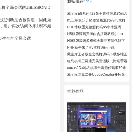
新帖推荐:
30日
局会话的JSESSIONID
藏宝库E8系列728版全套棋牌源代码含
728UI工
无法判断是否被伪造，因此须
h5王朝娱乐升级修复版源代码H5棋牌
，用户再次访问体系1都不须
全套源码
PHP牛联盟完整源代码h5牛牛源码
H5棋牌源码开源内含搭建教程(php)
步生存的全局会话
H5棋牌源码多模式全套完整源代码下
载
PHP新牛来了H5棋牌源码下载
藏宝库王者版全套棋牌源码下载多端互
通棋牌
红鸟棋牌三网通完美营运版（附送营运
教程）
cocos2Dx地方棋牌全套源代码带70来
款子游戏
藏宝库网狐二开CocosCreator开拓版
棋牌源代
推荐作品