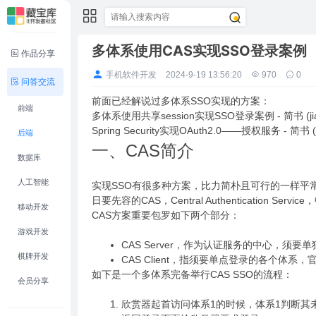
多体系使用CAS实现SSO登录案例
作品分享
手机软件开发
2024-9-19 13:56:20
970
0
问答交流
前面已经解说过多体系SSO实现的方案：
前端
多体系使用共享session实现SSO登录案例 - 简书 (jian
Spring Security实现OAuth2.0——授权服务 - 简书 (j
后端
一、CAS简介
数据库
人工智能
实现SSO有很多种方案，比力简朴且可行的一样平
日要先容的CAS，Central Authentication Ser
移动开发
CAS方案重要包罗如下两个部分：
游戏开发
CAS Server，作为认证服务的中心，须要
棋牌开发
CAS Client，指须要单点登录的各个体系
如下是一个多体系完备举行CAS SSO的流程：
会员分享
欣赏器起首访问体系1的时候，体系1判断其