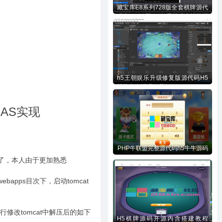
藏宝库E8系列728版全套棋牌源代
码含728UI工程n款子游戏内核等源
码下载
h5王朝娱乐升级修复版源代码H5
棋牌全套源码下载
AS实现
PHP牛联盟完整源代码h5牛牛源码
le了，本人由于更加熟悉
ebapps目次下，启动tomcat
须要自行修改tomcat中解压后的如下
H5棋牌源码开源内含搭建教程