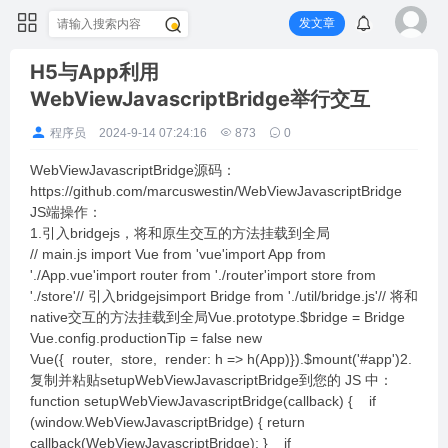
发文章
H5与App利用
WebViewJavascriptBridge举行交互
程序员
2024-9-14 07:24:16
873
0
WebViewJavascriptBridge源码：
https://github.com/marcuswestin/WebViewJavascriptBridge
JS端操作：
1.引入bridgejs，将和原生交互的方法挂载到全局
// main.js import Vue from 'vue'import App from
'./App.vue'import router from './router'import store from
'./store'// 引入bridgejsimport Bridge from './util/bridge.js'// 将和
native交互的方法挂载到全局Vue.prototype.$bridge = Bridge
Vue.config.productionTip = false new
Vue({ router, store, render: h => h(App)}).$mount('#app')2.
复制并粘贴setupWebViewJavascriptBridge到您的 JS 中：
function setupWebViewJavascriptBridge(callback) { if
(window.WebViewJavascriptBridge) { return
callback(WebViewJavascriptBridge); } if