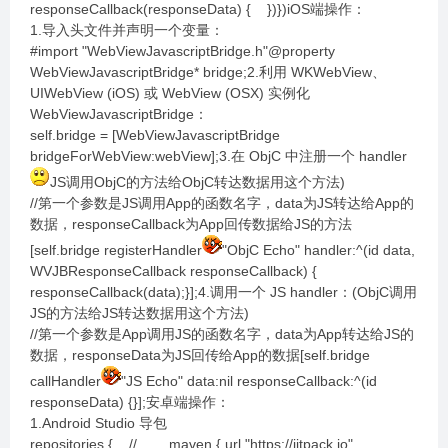
responseCallback(responseData) { })})iOS端操作：
1.导入头文件并声明一个变量：
#import "WebViewJavascriptBridge.h"@property
WebViewJavascriptBridge* bridge;2.利用 WKWebView、
UIWebView (iOS) 或 WebView (OSX) 实例化
WebViewJavascriptBridge：
self.bridge = [WebViewJavascriptBridge
bridgeForWebView:webView];3.在 ObjC 中注册一个 handler
JS调用ObjC的方法给ObjC转达数据用这个方法)
//第一个参数是JS调用App的函数名字，data为JS转达给App的
数据，responseCallback为App回传数据给JS的方法
[self.bridge registerHandler
"ObjC Echo" handler:^(id data,
WVJBResponseCallback responseCallback) {
responseCallback(data);}];4.调用一个 JS handler：(ObjC调用
JS的方法给JS转达数据用这个方法)
//第一个参数是App调用JS的函数名字，data为App转达给JS的
数据，responseData为JS回传给App的数据[self.bridge
callHandler
"JS Echo" data:nil responseCallback:^(id
responseData) {}];安卓端操作：
1.Android Studio 导包
repositories { // ... maven { url "https://jitpack.io"