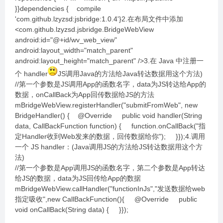
}}dependencies { compile
'com.github.lzyzsd:jsbridge:1.0.4'}2.在布局文件中添加
<com.github.lzyzsd.jsbridge.BridgeWebView
android:id="@+id/wv_web_view"
android:layout_width="match_parent"
android:layout_height="match_parent" />3.在 Java 中注册一
个 handler
JS调用Java的方法给Java转达数据用这个方法)
//第一个参数是JS调用App的函数名字，data为JS转达给App的
数据，onCallBack为App回传数据给JS的方法
mBridgeWebView.registerHandler("submitFromWeb", new
BridgeHandler() { @Override public void handler(String
data, CallBackFunction function) { function.onCallBack("指
定Handler收到Web发来的数据，回传数据给你"); }});4.调用
一个 JS handler：(Java调用JS的方法给JS转达数据用这个方
法)
//第一个参数是App调用JS的函数名字，第二个参数是App转达
给JS的数据，data为JS回传给App的数据
mBridgeWebView.callHandler("functionInJs","发送数据给web
指定吸收",new CallBackFunction(){ @Override public
void onCallBack(String data) { }});