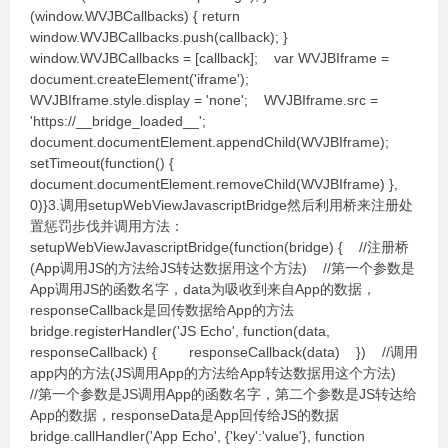
(window.WVJBCallbacks) { return
window.WVJBCallbacks.push(callback); }
window.WVJBCallbacks = [callback]; var WVJBIframe =
document.createElement('iframe');
WVJBIframe.style.display = 'none'; WVJBIframe.src =
'https://__bridge_loaded__';
document.documentElement.appendChild(WVJBIframe);
setTimeout(function() {
document.documentElement.removeChild(WVJBIframe) },
0)}3.调用setupWebViewJavascriptBridge然后利用桥来注册处
置惩罚步伐并调用方法：
setupWebViewJavascriptBridge(function(bridge) { //注册桥
(App调用JS的方法给JS转达数据用这个方法) //第一个参数是
App调用JS的函数名字，data为吸收到来自App的数据，
responseCallback是回传数据给App的方法
bridge.registerHandler('JS Echo', function(data,
responseCallback) { responseCallback(data) }) //调用
app内的方法(JS调用App的方法给App转达数据用这个方法)
//第一个参数是JS调用App的函数名字，第二个参数是JS转达给
App的数据，responseData是App回传给JS的数据
bridge.callHandler('App Echo', {'key':'value'}, function