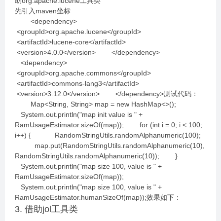
助org.apache.lucene工具类
先引入maven坐标
<dependency>
<groupId>org.apache.lucene</groupId>
<artifactId>lucene-core</artifactId>
<version>4.0.0</version> </dependency>
<dependency>
<groupId>org.apache.commons</groupId>
<artifactId>commons-lang3</artifactId>
<version>3.12.0</version> </dependency>测试代码：
Map<String, String> map = new HashMap<>();
System.out.println("map init value is " +
RamUsageEstimator.sizeOf(map)); for (int i = 0; i < 100;
i++) { RandomStringUtils.randomAlphanumeric(100);
map.put(RandomStringUtils.randomAlphanumeric(10),
RandomStringUtils.randomAlphanumeric(10)); }
System.out.println("map size 100, value is " +
RamUsageEstimator.sizeOf(map));
System.out.println("map size 100, value is " +
RamUsageEstimator.humanSizeOf(map));效果如下：
3. 借助jol工具类