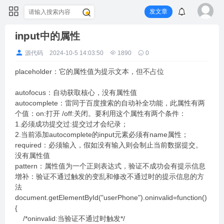
发文章
input中的属性
源代码
2024-10-5 14:03:50
1890
0
placeholder：它的属性值为提示文本，但不占位
autofocus：自动获取核心，没有属性值
autocomplete：雷同于百度搜索的自动补全功能，此属性有两
个值：on:打开 /off:关闭。要利用这个属性有两个条件：
1.必须成功提交过:提交过才会纪录；
2.当前添加autocomplete的input元素必须有name属性；
required：必须输入，假如没有输入则会制止当前数据提交。
没有属性值
pattern：属性值为一个正则表达式，验证不成功会有提示信息
增补：验证不通过触发的变乱和修改不通过时的提示信息的方
法
document.getElementById("userPhone").oninvalid=function()
{
/*oninvalid:当验证不通过时触发*/