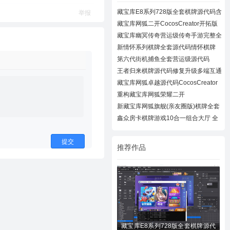
藏宝库E8系列728版全套棋牌源代码含
举报
728UI工
藏宝库网狐二开CocosCreator开拓版
棋牌源代
藏宝库幽冥传奇营运级传奇手游完整全
套源代
新情怀系列棋牌全套源代码情怀棋牌
700+子游
第六代街机捕鱼全套营运级源代码
Creator跨
王者归来棋牌源代码修复升级多端互通
近百款
藏宝库网狐卓越源代码CocosCreator
卓越版全
重构藏宝库网狐荣耀二开
CocosCreator开拓版
新藏宝库网狐旗舰(亲友圈版)棋牌全套
源码下
鑫众房卡棋牌游戏10合一组合大厅 全
套组件
提交
推荐作品
藏宝库E8系列728版全套棋牌源代