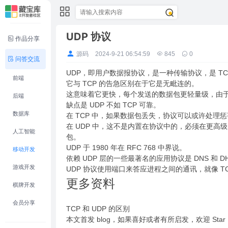
UDP 协议
作品分享
源码
2024-9-21 06:54:59
845
0
问答交流
UDP，即用户数据报协议，是一种传输协议，是 TC
前端
它与 TCP 的告急区别在于它是无毗连的。
这意味着它更快，每个发送的数据包更轻量级，由于
后端
缺点是 UDP 不如 TCP 可靠。
数据库
在 TCP 中，如果数据包丢失，协议可以或许处理
在 UDP 中，这不是内置在协议中的，必须在更
人工智能
包。
UDP 于 1980 年在 RFC 768 中界说。
移动开发
依赖 UDP 层的一些最著名的应用协议是 DNS 和 D
游戏开发
UDP 协议使用端口来答应进程之间的通讯，就像 TC
更多资料
棋牌开发
会员分享
TCP 和 UDP 的区别
本文首发 blog，如果喜好或者有所启发，欢迎 St