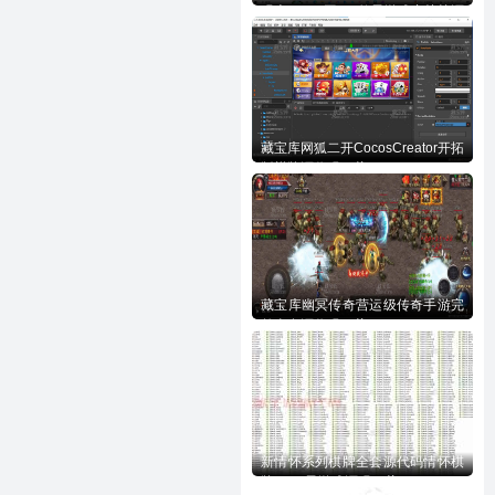
码含728UI工程n款子游戏内核等源
码下载
藏宝库网狐二开CocosCreator开拓
版棋牌源代码下载
藏宝库幽冥传奇营运级传奇手游完
整全套源代码下载
新情怀系列棋牌全套源代码情怀棋
牌700+子游戏源码下载