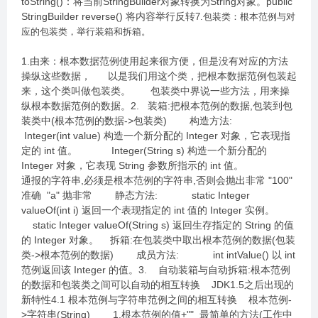
toString()：将当前StringBuilder对象转换为String对象。public
StringBuilder reverse() 将内容举行反转
7.包装类：根本范例与对
应的包装类，举行装箱和拆箱。
1.由来：根本数据范例使用起来很方便，但是没有对应的方法
操纵这些数据， 以是我们用这个类，把根本数据范例包装起
来，这个类叫做包装类。 包装类中界说一些方法，用来操
纵根本数据范例的数据。2. 装箱:把根本范例的数据,包装到包
装类中(根本范例的数据->包装类) 构造方法:
Integer(int value) 构造一个新分配的 Integer 对象，它表现指
定的 int 值。 Integer(String s) 构造一个新分配的
Integer 对象，它表现 String 参数所指示的 int 值。
通报的字符串,必须是根本范例的字符串,否则会抛出非常 "100"
准确 "a" 抛非常 静态方法: static Integer
valueOf(int i) 返回一个表现指定的 int 值的 Integer 实例。
static Integer valueOf(String s) 返回生存指定的 String 的值
的 Integer 对象。 拆箱:在包装类中取出根本范例的数据(包装
类->根本范例的数据) 成员方法: int intValue() 以 int
范例返回该 Integer 的值。3. 自动装箱与自动拆箱:根本范例
的数据和包装类之间可以自动的相互转换 JDK1.5之后出现的
新特性4.1 根本范例与字符串范例之间的相互转换 根本范例-
>字符串(String) 1.根本范例的值+"" 最简单的方法(工作中