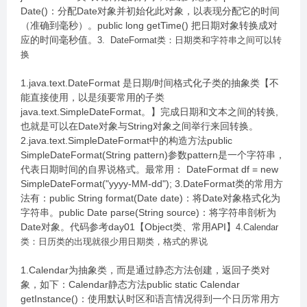
Date()：分配Date对象并初始化此对象，以表现分配它的时间
（准确到毫秒）。public long getTime() 把日期对象转换成对
应的时间毫秒值。
3. DateFormat类：日期类和字符串之间可以转
换
1.java.text.DateFormat 是日期/时间格式化子类的抽象类【不
能直接使用，以是须要常用的子类
java.text.SimpleDateFormat。】完成日期和文本之间的转换,
也就是可以在Date对象与String对象之间举行来回转换。
2.java.text.SimpleDateFormat中的构造方法public
SimpleDateFormat(String pattern)参数pattern是一个字符串，
代表日期时间的自界说格式。最常用： DateFormat df = new
SimpleDateFormat("yyyy-MM-dd"); 3.DateFormat类的常用方
法有：public String format(Date date)：将Date对象格式化为
字符串。public Date parse(String source)：将字符串剖析为
Date对象。代码参考day01【Object类、常用API】
4.Calendar
类：日历类的出现就很少用日期类，格式的界说
1.Calendar为抽象类，而是通过静态方法创建，返回子类对
象，如下：Calendar静态方法public static Calendar
getInstance()：使用默认时区和语言情况得到一个日历常用方