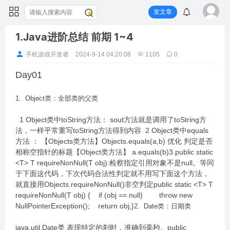
发文章
1.Java进阶总结 前期 1~4
手机游戏开发者
2024-9-14 04:20:08
1105
0
Day01
1. Object类：全部类的父类
1 Object类中toString方法： sout方法就是调用了toString方
法，一样平常重写toString方法得到内容 2 Object类中equals
方法 ： 【Objects类方法】Objects.equals(a,b) 优化 判定是否
相称空指针的标题【Object类方法】 a.equals(b)3.public static
<T> T requireNonNull(T obj):检察指定引用对象不是null。等同
于下面这代码，下次代码合法性判定就不用写下面这个方法，
就直接用Objects.requireNonNull()非空判定public static <T> T
requireNonNull(T obj) { if (obj == null) throw new
NullPointerException(); return obj;}
2. Date类：日期类
java.util.Date类 表现特定的刹时，准确到毫秒。public