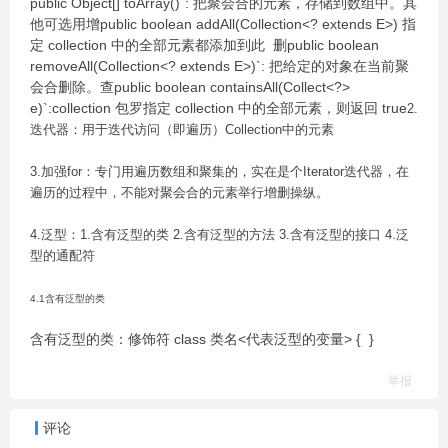
public Object[] toArray()`: 把聚会合的元素，存储到数组中。其
他可选用增public boolean addAll(Collection<? extends E>) 指
定 collection 中的全部元素都添加到此 删public boolean
removeAll(Collection<? extends E>)`: 把给定的对象在当前聚
会合删除。查public boolean containsAll(Collect<?>
e)`:collection 包罗指定 collection 中的全部元素，则返回 true
2.
迭代器：用于迭代访问（即遍历）Collection中的元素
3.加强for：专门用遍历数组和聚集的，实在是个Iterator迭代器，在
遍历的过程中，不能对聚会合的元素举行增删操纵。
4.泛型：1.含有泛型的类 2.含有泛型的方法 3.含有泛型的接口 4.泛
型的通配符
4.1含有泛型的类
含有泛型的类：修饰符 class 类名<代表泛型的变量> { }
举报
评论