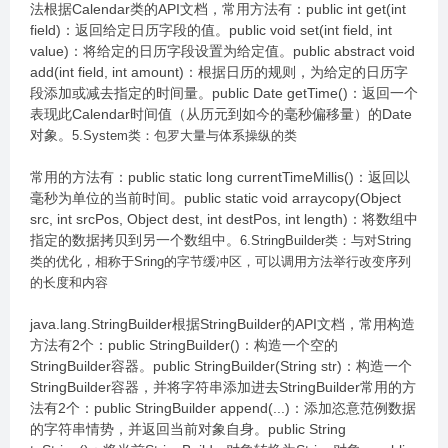
法根据Calendar类的API文档，常用方法有：public int get(int
field)：返回给定日历字段的值。public void set(int field, int
value)：将给定的日历字段设置为给定值。public abstract void
add(int field, int amount)：根据日历的规则，为给定的日历字
段添加或减去指定的时间量。public Date getTime()：返回一个
表现此Calendar时间值（从历元到如今的毫秒偏移量）的Date
对象。
5.System类：包罗大量与体系操纵的类
常用的方法有：public static long currentTimeMillis()：返回以
毫秒为单位的当前时间。public static void arraycopy(Object
src, int srcPos, Object dest, int destPos, int length)：将数组中
指定的数据拷贝到另一个数组中。
6.StringBuilder类：与对String
类的优化，相称于Sring的字节缓冲区，可以调用方法举行改变序列
的长度和内容
java.lang.StringBuilder根据StringBuilder的API文档，常用构造
方法有2个：public StringBuilder()：构造一个空的
StringBuilder容器。public StringBuilder(String str)：构造一个
StringBuilder容器，并将字符串添加进去StringBuilder常用的方
法有2个：public StringBuilder append(...)：添加恣意范例数据
的字符串情势，并返回当前对象自身。public String