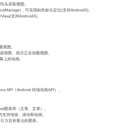
iew的粘性头采取视图。
LayoutManager，可实现粘性标头定位(支持AndroidX)。
iew(支持AndroidX)。
加载视图。
界说采取器视图，指示正在加载视图。
排屏幕上的动画。
tions API（Android 转场动画API）。
droid图表库（文章、文章）。
图表范例均支持缩放，滚动和动画。
开发有吸引力且有看法的图表。