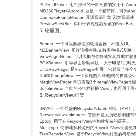
PLDroidPlayer 七牛推出的一款免费的实用于 And
MD360Player4Android 这是一个精简库，可为An
DanmakuFlameMaster 开源弹幕引擎·烈焰弹幕使
PreviewSeekBar 实用于表现视频预览的SeekBar
5. 轮播图。
Banner 一个可以自界说的轮播容器，不侵入UI。
MZBannerView 图片轮播控件,支持多种模式切换：
ViewPagerHelper 可以大概帮你快速实现导航栏轮
BGABanner 引导界面滑动导航 + 大于即是1页
UltraViewPager 是ViewPager扩展，
Roll3DImageView 一个实现图片3D翻转的自界
MagicViewPager 单页表现3个Item的ViewPa
BulletinView 全能的公告栏轮播 View，也可
6. RecyclerView框架
BRVAH 一个强盛的RecyclerAdapter框架（API）
Recyclerview-animators 答应开发人员轻松创建带
Epoxy 用于在RecyclerView中构建复杂的屏幕。
MultiType 使创建多种范例的RecyclerView变
TreeRecyclerView 基于RecycleView封装的树形