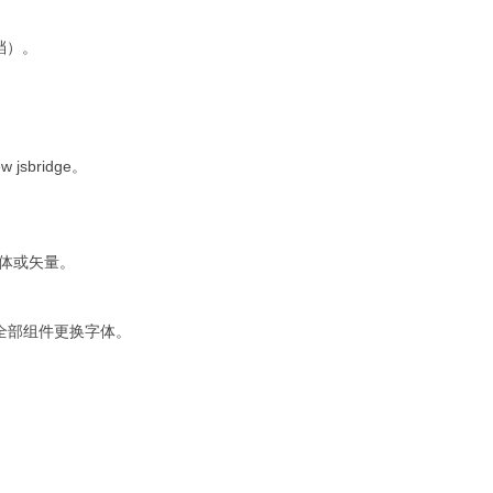
文档）。
 jsbridge。
。
标字体或矢量。
用内全部组件更换字体。