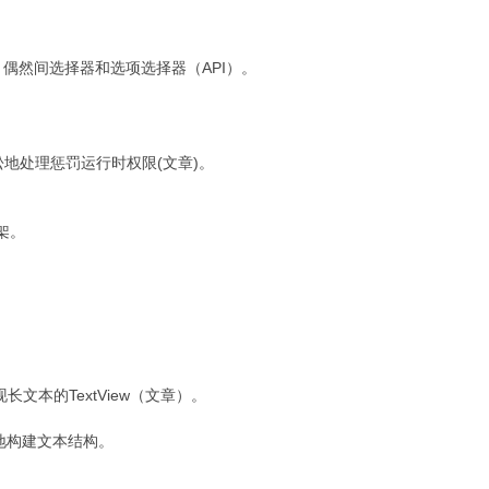
View控件，偶然间选择器和选项选择器（API）。
非常轻松地处理惩罚运行时权限(文章)。
框架。
。
表现长文本的TextView（文章）。
更轻松地构建文本结构。