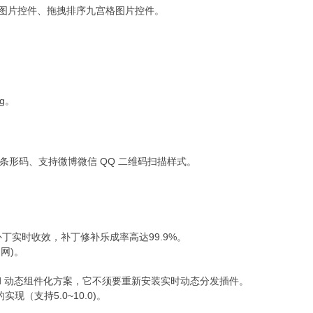
览、九宫格图片控件、拖拽排序九宫格图片控件。
og。
码、扫描条形码、支持微博微信 QQ 二维码扫描样式。
需重启补丁实时收效，补丁修补乐成率高达99.9%。
官网)。
的 Android 动态组件化方案，它不须要重新安装实时动态分发插件。
的实现（支持5.0~10.0)。