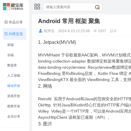
Android 常用 框架 聚集
作品分享
程序员
2024-9-23 12:25:08
1057
0
问答交流
1. Jetpack(MVVM)
前端
MVVMHabit 于谷歌最新AAC架构，MVVM计划
后端
binding-collection-adapter 数据绑定框架将
数据库
data-binding-recyclerview Recyclerview数据
FlowBinding 受RxBinding启发， Kotlin Flow 
人工智能
ViewBindingKTX 最全面的 ViewBinding 工具，支持 
2. 网络
移动开发
游戏开发
Retrofit 实用于Android和Java的范例安全的HT
OkHttp 针对Java和Kotlin经心打造的HTTP客户端(A
棋牌开发
Volley Volley是一个HTTP库，可以使Andr
会员分享
AsyncHttpClient 该框架已逾期（API）。
3. 图片