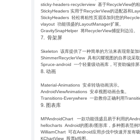
sticky-headers-recyclerview 基于RecycleV
StickyHeaders 实用于RecyclerView的适配器和
StickyHeaders 轻松将粘性页眉添加到您的RecyclerV
vlayout 功能强盛的LayoutManager扩展。
GravitySnapHelper 将RecyclerView捕捉到边沿。
7. 骨架屏
Skeleton 该库提供了一种简单的方法来表现骨架
ShimmerRecyclerView 具有闪耀视图的自
Spruce-android 一个轻量级动画库，可资助编
8. 动画
Material-Animations 安卓转场动画演示。
AndroidViewAnimations 安卓视图动画合集。
Transitions-Everywhere 一款教你正确利用Transi
9. 图表库
MPAndroidChart 一款功能强盛且易于利用的An
hellocharts Android的图表/图形库，多种
WilliamChart 可在Android应用步伐中快速
KChartView 股票k线图。