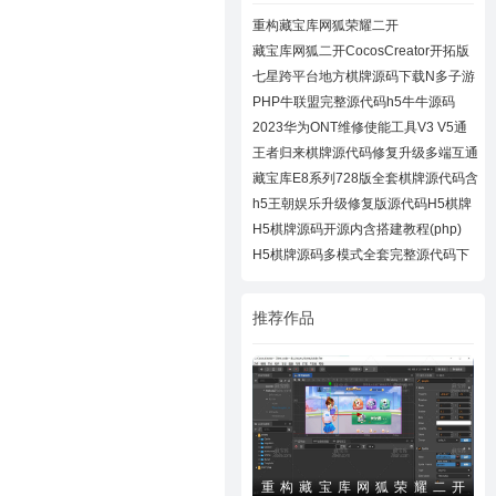
重构藏宝库网狐荣耀二开
CocosCreator开拓版
藏宝库网狐二开CocosCreator开拓版
棋牌源代
七星跨平台地方棋牌源码下载N多子游
戏APP/H
PHP牛联盟完整源代码h5牛牛源码
2023华为ONT维修使能工具V3 V5通
用下载
王者归来棋牌源代码修复升级多端互通
近百款
藏宝库E8系列728版全套棋牌源代码含
728UI工
h5王朝娱乐升级修复版源代码H5棋牌
全套源码
H5棋牌源码开源内含搭建教程(php)
H5棋牌源码多模式全套完整源代码下
载
推荐作品
重构藏宝库网狐荣耀二开