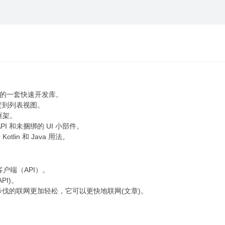
模式的一套快速开发库。
聚集绑定到列表视图。
绑定框架。
绑定 API 和未捆绑的 UI 小部件。
Kotlin 和 Java 用法。
TP客户端（API）。
PI)。
oid应用步伐的联网更加轻松，它可以更快地联网(文章)。