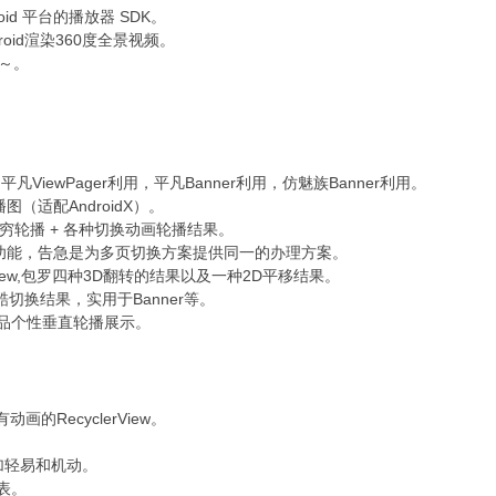
roid 平台的播放器 SDK。
droid渲染360度全景视频。
 ～。
。
平凡ViewPager利用，平凡Banner利用，仿魅族Banner利用。
播图（适配AndroidX）。
时无穷轮播 + 各种切换动画轮播结果。
它封装了多个功能，告急是为多页切换方案提供同一的办理方案。
说view,包罗四种3D翻转的结果以及一种2D平移结果。
ger炫酷切换结果，实用于Banner等。
用于商品个性垂直轮播展示。
。
有动画的RecyclerView。
得更加轻易和机动。
列表。