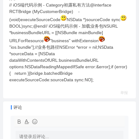
// iOS端代码示例 - Category袒露私有方法@interface
RCTBridge (MyCustomerBridge) -
(void)executeSourceCode
NSData *)sourceCode sync
BOOL)sync;@end// iOS端代码示例 - 加载业务包NSURL
*businessBundleURL = [[NSBundle mainBundle]
URLForResource
"business" withExtension
"ios.bundle"];//业务包路径NSError *error = nil;NSData
*sourceData = [NSData
dataWithContentsOfURL:businessBundleURL
options:NSDataReadingMappedIfSafe error:&error];if (error)
{ return }[bridge.batchedBridge
executeSourceCode:sourceData sync:NO];
举报
评论