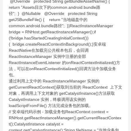
@Override protected String getBundleAssetName() {
return "Assets目次下的common.android.bundle路
径"; } @Nullable @Override protected String
getJSBundleFile() { return "当地磁盘中的
common.android.bundle路径"; }}ReactInstanceManager
bridge = RNHost.getReactInstanceManager();if
(!bridge.hasStartedCreatingInitialContext())
{ bridge.createReactContextInBackground();}安卓端
ReactNative在加载完公共根本包后，会回调
ReactInstanceManager 实例中注册的全部
ReactInstanceEventListener 的onReactContextInitialized()方
法，可以在onReactContextInitialized()回调方法中加载业务
包。
通过利用上文中的 ReactInstanceManager 实例的
getCurrentReactContext()获取到当前的 ReactContext 上下文
对象，再调用上下文对象的 getCatalystInstance()方法获取
CatalystInstance 实例，终极调用该实例的
loadScriptFromFile() 方法完成业务包的加载。
// 安卓端代码示例 - 加载业务包ReactContext context =
RNHost.getReactInstanceManager().getCurrentReactContex
t();CatalystInstance catalyst =
context.getCatalystInstance();String fileName = "当地业务包