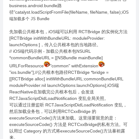
business.android.bundle路
径"catalyst.loadScriptFromFile(fileName, fileName, false);
iOS
端加载多个 JS Bundle
先加载公共根本包，iOS端可以利用 RCTBridge 的实例化方法
[RCTBridge initWithBundleURL: moduleProvider:
launchOptions:]，传入公共根本包的当地路径。
// iOS端代码示例 - 加载公共根本包NSURL
*commonBundleURL = [[NSBundle mainBundle]
URLForResource
"common" withExtension
"ios.bundle"];//公共根本包路径RCTBridge *bridge =
[[RCTBridge alloc] initWithBundleURL:commonBundleURL
moduleProvider:nil launchOptions:launchOptions];iOS端
ReactNative在加载完公共根本包后，会发送
RCTJavaScriptDidLoadNotification 变乱全局关照。
可以通过注册监听 RCTJavaScriptDidLoadNotification 变乱，
然后加载业务包，可以利用RCTCxxBridge 的
executeSourceCode()方法来加载。这里须要留意的是：
executeSourceCode() 方法是 RCTCxxBridge的私有方法。可
以用过 Category 的方式将executeSourceCode()方法暴袒露
来。