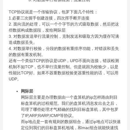
TCP协议就是一个传输协议，包罗下面几个特性：
1.必要三次握手创建连接，四次挥手断开连接
2. 面向流的处理，可以一个个字节的方式吸取数据，然后把这
些数据构成数据段，发给网际层
3. 对数据发送举行流量控制，克制发送和吸取方因为缓存写满
造成数据丢失。
4. 对数据举行校验，分段的数据有重排序功能，对错误和丢失
的数据有重发机制。
还有一个类似TCP的协议是UDP，UPD不面向连接，错误检测
机制不如TCP，也不举行流量控制。但是就因为校验少，以是
性能比TCP好。如果不器重数据校验更器重性能的话，可以用
UDP。
网际层
网际层主要是办理数据由一个盘算机的ip怎样路由到目
标盘算机的过程规范。我们的盘算机消息发出去之后，
司理了哪些处理才气精确的找到目标盘算机，其中包罗
了IP,ARP,RARP,ICMP等协议。
而ip地点是一套有规则的数据组合，通过ip地点可以快速
定位到我们的目标盘算机地域，和mac组合就能快速找