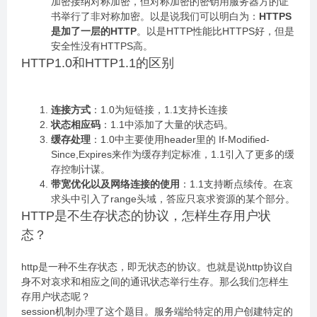
加密接纳对称加密，但对称加密的密钥用服务器方的证
书举行了非对称加密。以是说我们可以明白为：
HTTPS
是加了一层的HTTP
。以是HTTP性能比HTTPS好，但是
安全性没有HTTPS高。
HTTP1.0和HTTP1.1的区别
连接方式
：1.0为短链接，1.1支持长连接
状态相应码
：1.1中添加了大量的状态码。
缓存处理
：1.0中主要使用header里的 If-Modified-
Since,Expires来作为缓存判定标准，1.1引入了更多的缓
存控制计谋。
带宽优化以及网络连接的使用
：1.1支持断点续传。在哀
求头中引入了range头域，答应只哀求资源的某个部分。
HTTP是不生存状态的协议，怎样生存用户状
态？
http是一种不生存状态，即无状态的协议。也就是说http协议自
身不对哀求和相应之间的通讯状态举行生存。那么我们怎样生
存用户状态呢？
session机制办理了这个题目。服务端给特定的用户创建特定的