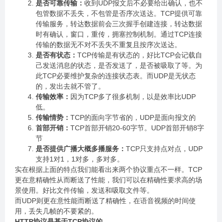
是否可靠传输：
收到UDP报文后不必要给出确认，也不
包管数据不丢失，不包管是否序次送达。TCP提供可靠
传输服务，转达数据前会三次握手创建连接，转达数据
时有确认，窗口，重传，拥塞控制机制。通过TCP连接
传输的数据无不对不丢失不重复且按序次送达。
是否有状态：
TCP传输是有状态的，好比TCP会记载自
己发送消息的状态，是否发送了，是否被吸取了等。为
此TCP必要维护复杂的连接状态表。而UDP是无状态
的，发出去就不管了。
传输效率：
因为TCP多了很多机制，以是效率比UDP
低。
传输情势：
TCP的面向字节省的，UDP是面向报文的
首部开销：
TCP首部开销20-60字节。UDP首部开销8字
节
是否提供广播大概多播服务：
TCP只支持点对点，UDP
支持1对1，1对多，多对多。
实在根据上面的特点我们能看出来两个协议重点不一样。TCP
更在意精确性从而断送了性能，我们可以在精确性要求高的场
景使用。好比文件传输，发送和吸取文件等。
而UDP则更在意性能而断送了精确性，在语音视频的时间使
用，丢失几帧的不要紧的。
HTTP协议是基于TCP协议的。