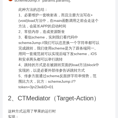
"schemeJump://" params:params];
此种方法的总结：
1、必要维护一套映射表，而且注册方法写在+
(void)load方法中，在main函数调用之前会走这个
方法，会延长APP的启动时间
2、常驻内存，造成资源斲丧
3、看似scheme，实则我们看代码中
schemeJump://我们可以恣意换一个字符串都可以
完成跳转，我们使用scheme是为了跟各端同一。
用同一套规范就可以实现后端下发scheme，iOS
和安卓两头都可以举行跳转
4、跳转的方式是在被跳转页面的load方法block中
实现的，以是必要外部传参告诉跳转方式
5、传参方面通过scheme反面拼字符串情势，范
围比力大，比方：schemeJump://?
token=3jn23e&ID=01
2、CTMediator（Target-Action）
这种方式运用了苹果的运行时
实现：