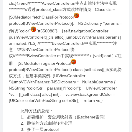
cls;}@end//********AviewController.m中点击跳转方法中实现
***********//通过protocol_class方式跳转详情页 Class cls =
[SJMediator fetchClassForProtocol
protocol(BViewControllerProtocol)]; NSDictionary *params =
@{@"color"
"#550088"}; [self.navigationController
pushViewController:[[cls alloc] jumpBvcWithParams:params]
animated:YES];//********BviewController.h中实现***********注
意：继续BViewControllerProtocol协
议//********BviewController.m中实现***********+ (void)load{ //注
册 [SJMediator registerProtocal
protocol(BViewControllerProtocol) class:[self class]];}//实现协
议方法，创建本类实例- (UIViewController
*)jumpVCWithParams:(NSDictionary * _Nullable)params {
NSString *colorStr = params[@"color"]; UIViewController
*vc = [[[self class] alloc] init]; vc.view.backgroundColor =
[UIColor colorWithHexString:colorStr]; return vc;}
此种方法的总结：
1、必要维护一套全局映射表（跟scheme雷同）
2、跳转的方式由跳转方处理
3、多了一层protocol