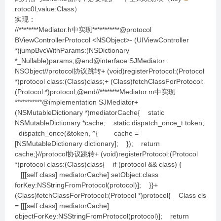
rotoc0l,value:Class）
实现：
//********Mediator.h中实现***********@protocol
BViewControllerProtocol <NSObject>- (UIViewController
*)jumpBvcWithParams:(NSDictionary
*_Nullable)params;@end@interface SJMediator :
NSObject//protocol协议跳转+ (void)registerProtocol:(Protocol
*)protocol class:(Class)class;+ (Class)fetchClassForProtocol:
(Protocol *)protocol;@end//********Mediator.m中实现
***********@implementation SJMediator+
(NSMutableDictionary *)mediatorCache{ static
NSMutableDictionary *cache; static dispatch_once_t token;
dispatch_once(&token, ^{ cache =
[NSMutableDictionary dictionary]; }); return
cache;}//protocol协议跳转+ (void)registerProtocol:(Protocol
*)protocol class:(Class)class{ if (protocol && class) {
[[[self class] mediatorCache] setObject:class
forKey:NSStringFromProtocol(protocol)]; }}+
(Class)fetchClassForProtocol:(Protocol *)protocol{ Class cls
= [[[self class] mediatorCache]
objectForKey:NSStringFromProtocol(protocol)]; return