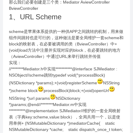
那么我们必要创建是三个类：Mediator AviewController
BviewController
1、URL Scheme
scheme是苹果体系提供的一种供APP之间跳转的机制，用来做
组件间跳转也是可行的，这种做法是要全局维护一套scheme和
block的映射表，在必要被调用的类（BviewController）中+
(void)load方法中注册并实现对应的block，在必要跳转的地方
（AviewController）中通过URL来举行跳转并传值
实现：
//********Mediator.h中实现***********@interface SJMediator :
NSObject//scheme跳转typedef void(^processBlock)
(NSDictionary *params);+(void)registerScheme
NSString
*)scheme block
processBlock)block;+(void)openUrl
NSString *)url params
NSDictionary
*)params;@end//********Mediator.m中实现
***********@implementation SJMediator//维护的一套全局映射
表（字典key:scheme,value:block），全局共用一个，以是使
用单例+ (NSMutableDictionary *)mediatorCache{ static
NSMutableDictionary *cache; static dispatch_once_t token;