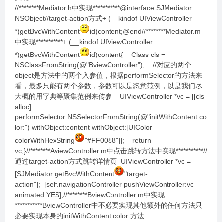
//********Mediator.h中实现***********@interface SJMediator :
NSObject//target-action方式+ (__kindof UIViewController
*)getBvcWithContent
id)content;@end//********Mediator.m
中实现***********+ (__kindof UIViewController
*)getBvcWithContent
id)content{ Class cls =
NSClassFromString(@"BviewController"); //对应的两个
object是方法中的两个入参值，根据performSelector的方法来
看，最多只能有两个参数，参数可以是恣意范例，以是我们尽
大概的用字典等聚集范例来传参 UIViewController *vc = [[cls
alloc]
performSelector:NSSelectorFromString(@"initWithContent:co
lor:") withObject:content withObject:[UIColor
colorWithHexString
"#FF0088"]]; return
vc;}//********AviewController.m中点击跳转方法中实现***********//
通过target-action方式跳转详情页 UIViewController *vc =
[SJMediator getBvcWithContent
"target-
action"]; [self.navigationController pushViewController:vc
animated:YES];//********BviewController.m中实现
***********BviewController中不必要实现其他额外的任何方法只
必要实现本身的initWithContent:color:方法