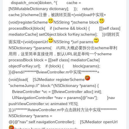
dispatch_once(&token, ^{ cache =
[NSMutableDictionary dictionary]; }); return
cache;}//scheme注册，被跳转页面+(void)load中实现+
(void)registerScheme
NSString *)scheme block
processBlock)block{ if (scheme && block) { [[[self class]
mediatorCache] setObject:block forKey:scheme]; }}//跳转页
面实现+(void)openUrl
NSString *)url params
NSDictionary *)params{ //URL大概必要拆分出scheme举利
用用，这里简单直接使用，默认URL就是单纯一个scheme
processBlock block = [[[self class] mediatorCache]
objectForKey:url]; if (block) { block(params);
}}@end//********BviewController.m中实现***********+
(void)load{ [SJMediator registerScheme
"schemeJump://" block:^(NSDictionary *params) {
BviewController *vc = [[BviewController alloc] init];
UINavigationController *nav = params[@"nav"]; [nav
pushViewController:vc animated:YES];
}];}//********AviewController.m中点击跳转方法中实现***********
NSDictionary *params =
@{@"nav":self.navigationController}; [SJMediator openUrl