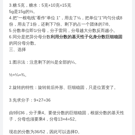
3.糖:5克，糖水：5克+10克=15克
5g是15g的⅓。
4.把“一根电线”看作“单位 1”，用去了⅛，把单位“1”均匀分成8
份，用去了1份，还剩下7份。剩下的占一个团体的7/8。
5.分数单位即1/分母，分子雷同，分母越大分数反而越小。
6.同分是把异分母分数
利用分数的基天性子化身分数巨细稳固
的同分母分数。
三、选择
1.图示法：注意剩下的½是全部的¼。
½+¼=¾。
2.旋转的特性：旋转前后外形、巨细稳固，只是位置变了。
3.先求分子：9+27=36
由9到36，分子乘4。要使分数的巨细稳固，根据分数的基天性
子，分母也须要乘4，分母13×4=52。
现在的分数为36/52，因此可以选择D。