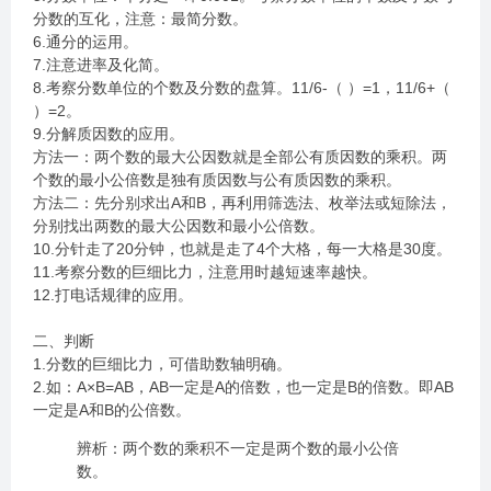
分数的互化，注意：最简分数。
6.通分的运用。
7.注意进率及化简。
8.考察分数单位的个数及分数的盘算。11/6-（ ）=1，11/6+（
）=2。
9.分解质因数的应用。
方法一：两个数的最大公因数就是全部公有质因数的乘积。两
个数的最小公倍数是独有质因数与公有质因数的乘积。
方法二：先分别求出A和B，再利用筛选法、枚举法或短除法，
分别找出两数的最大公因数和最小公倍数。
10.分针走了20分钟，也就是走了4个大格，每一大格是30度。
11.考察分数的巨细比力，注意用时越短速率越快。
12.打电话规律的应用。
二、判断
1.分数的巨细比力，可借助数轴明确。
2.如：A×B=AB，AB一定是A的倍数，也一定是B的倍数。即AB
一定是A和B的公倍数。
辨析：两个数的乘积不一定是两个数的最小公倍
数。