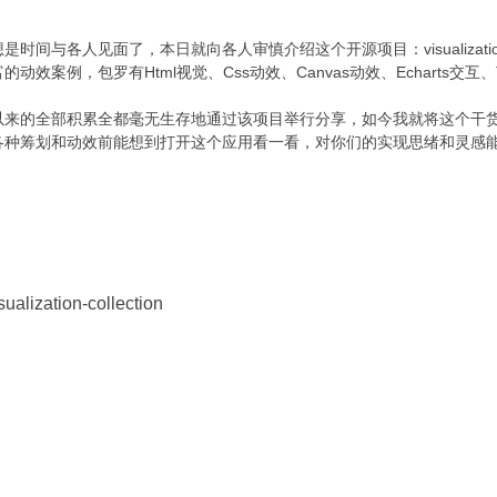
各人见面了，本日就向各人审慎介绍这个开源项目：visualization-c
例，包罗有Html视觉、Css动效、Canvas动效、Echarts交互、Th
以来的全部积累全都毫无生存地通过该项目举行分享，如今我就将这个干
各种筹划和动效前能想到打开这个应用看一看，对你们的实现思绪和灵感
alization-collection