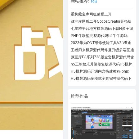
新帖推荐:
30日
重构藏宝库网狐荣耀二开
CocosCreator开拓版
藏宝库网狐二开CocosCreator开拓版
棋牌源代
七星跨平台地方棋牌源码下载N多子游
戏APP/H
PHP牛联盟完整源代码h5牛牛源码
2023华为ONT维修使能工具V3 V5通
用下载
王者归来棋牌源代码修复升级多端互通
近百款
藏宝库E8系列728版全套棋牌源代码含
728UI工
h5王朝娱乐升级修复版源代码H5棋牌
全套源码
H5棋牌源码开源内含搭建教程(php)
H5棋牌源码多模式全套完整源代码下
载
推荐作品