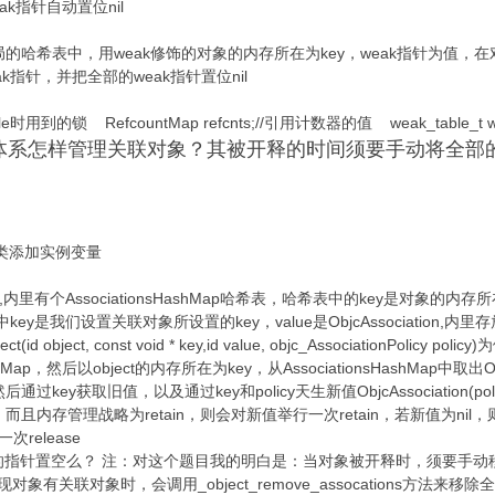
k指针自动置位nil
个全局的哈希表中，用weak修饰的对象的内存所在为key，weak指针为值
指针，并把全部的weak指针置位nil
SideTable时用到的锁 RefcountMap refcnts;//引用计数器的值 weak_table_t
，体系怎样管理关联对象？其被开释的时间须要手动将全部
类添加实例变量
er,内里有个AssociationsHashMap哈希表，哈希表中的key是对象的内存所
表，此中key是我们设置关联对象所设置的key，value是ObjcAssociatio
id object, const void * key,id value, objc_AssociationPolicy p
sHashMap，然后以object的内存所在为key，从AssociationsHashMap中取出Ob
后通过key获取旧值，以及通过key和policy天生新值ObjcAssociation(poli
不为nil，而且内存管理战略为retain，则会对新值举行一次retain，若新值为
release
的指针置空么？ 注：对这个题目我的明白是：当对象被开释时，须要手动
现对象有关联对象时，会调用_object_remove_assocations方法