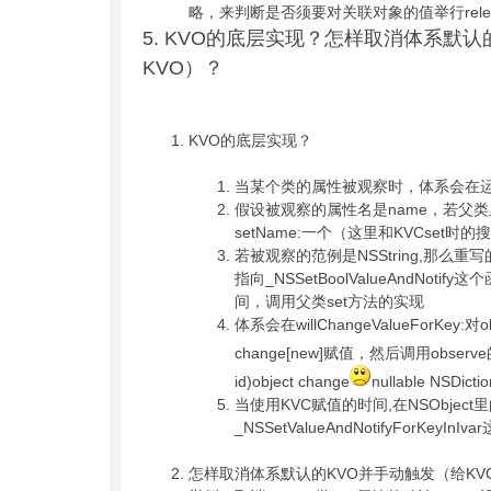
略，来判断是否须要对关联对象的值举行relea
5. KVO的底层实现？怎样取消体系默
KVO）？
KVO的底层实现？
当某个类的属性被观察时，体系会在运
假设被观察的属性名是name，若父类里
setName:一个（这里和KVCset
若被观察的范例是NSString,那么重写的
指向_NSSetBoolValueAndNotif
间，调用父类set方法的实现
体系会在willChangeValueForKey:对
change[new]赋值，然后调用observe的这
id)object change
nullable NSDict
当使用KVC赋值的时间,在NSObject里的s
_NSSetValueAndNotifyForKey
怎样取消体系默认的KVO并手动触发（给K