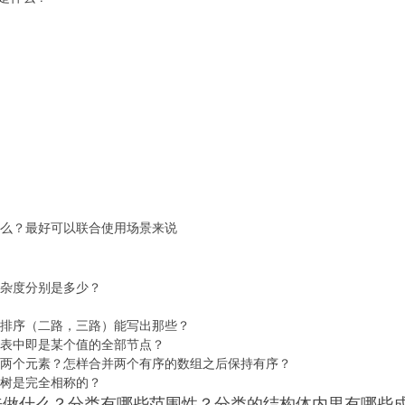
什么？最好可以联合使用场景来说
复杂度分别是多少？
速排序（二路，三路）能写出那些？
链表中即是某个值的全部节点？
值的两个元素？怎样合并两个有序的数组之后保持有序？
叉树是完全相称的？
来做什么？分类有哪些范围性？分类的结构体内里有哪些