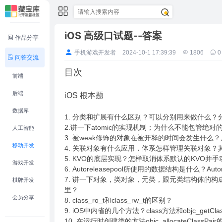
iOS 高级口试题--答案
作品分享
手机游戏开发者
2024-10-1 17:39:39
1806
0
问答交流
目次
前端
后端
iOS 根本题
数据库
1. 分类和扩展有什么区别？可以分别用来做什么
2.讲一下atomic的实现机制；为什么不能包管绝
人工智能
3. 被weak修饰的对象在被开释的时间会发生什么？
移动开发
4. 关联对象有什么应用，体系怎样管理关联对象
5. KVO的底层实现？怎样取消体系默认的KVO
游戏开发
6. Autoreleasepool所使用的数据结构是什么？Auto
7. 讲一下对象，类对象，元类，跟元类结构体的
棋牌开发
里？
会员分享
8. class_ro_t和class_rw_t的区别？
9. iOS中内省的几个方法？class方法和objc_getC
10. 在运行时创建类的方法objc_allocateClas