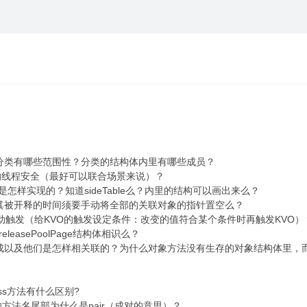
？分类有哪些范围性？分类的结构体内里有哪些成员？
对的线程安全（最好可以联合场景来说）？
是怎样实现的？知道sideTable么？内里的结构可以画出来么？
？其被开释的时间须要手动将全部的关联对象的指针置空么？
并手动触发（给KVO的触发设定条件：改变的值符合某个条件时再触发KVO）
releasePoolPage结构体相识么？
构成以及他们是怎样相关联的？为什么对象方法没有生存的对象结构体里，
lass方法有什么区别?
sPair的方法名尾部为什么是pair（成对的意思）？