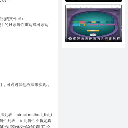
差别的文件里）
.h的只读属性重写成可读写
H5棋牌源码开源内含搭建教程
(php)
目，可通过其他办法来实现，
例方法列表 struct method_list_t
ties;//实例属性列表 // 此属性不肯定真
么不能包管绝对的线程安全