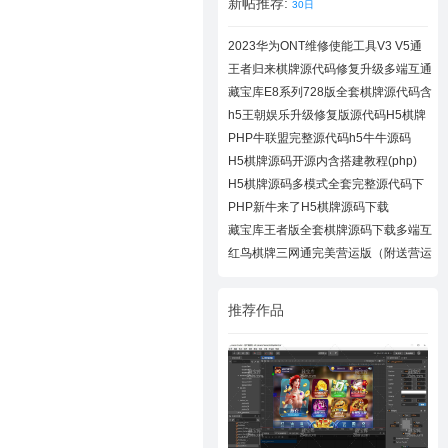
新帖推荐:
30日
2023华为ONT维修使能工具V3 V5通
用下载
王者归来棋牌源代码修复升级多端互通
近百款
藏宝库E8系列728版全套棋牌源代码含
728UI工
h5王朝娱乐升级修复版源代码H5棋牌
全套源码
PHP牛联盟完整源代码h5牛牛源码
H5棋牌源码开源内含搭建教程(php)
H5棋牌源码多模式全套完整源代码下
载
PHP新牛来了H5棋牌源码下载
藏宝库王者版全套棋牌源码下载多端互
通棋牌
红鸟棋牌三网通完美营运版（附送营运
教程）
推荐作品