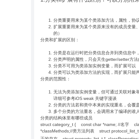
分类重要用来为某个类添加方法，属性，协
扩展重要用来为某个类原来没有的成员变量、
的）
分类和扩展的区别：
分类是在运行时把分类信息合并到类信息中
分类声明的属性，只会天生getter/setter
分类不可用为类添加实例变量，而扩展可以
分类可以为类添加方法的实现，而扩展只能
分类的范围性：
无法为类添加实例变量，但可通过关联对象举
详细可参考iOS weak 关键字漫谈
分类的方法若和类中本来的实现重名，会覆
多个分类的方法重名，会调用末了编译的谁
分类的结构体里有哪些成员
struct category_t { const char *name; //名字 c
*classMethods;//类方法列表 struct protocol_list
正的存在 struct property_list_t *_classPrope