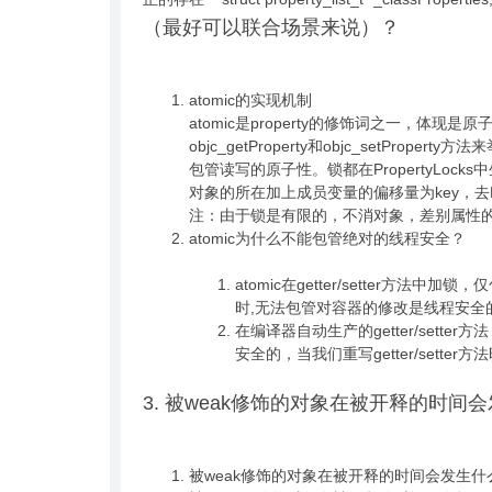
（最好可以联合场景来说）？
atomic的实现机制
atomic是property的修饰词之一，体现是原子性
objc_getProperty和objc_setPro
包管读写的原子性。锁都在PropertyLo
对象的所在加上成员变量的偏移量为key，去Pr
注：由于锁是有限的，不消对象，差别属性
atomic为什么不能包管绝对的线程安全？
atomic在getter/setter方法中加锁
时,无法包管对容器的修改是线程安全
在编译器自动生产的getter/setter方
安全的，当我们重写getter/setter方
3. 被weak修饰的对象在被开释的时间
被weak修饰的对象在被开释的时间会发生什