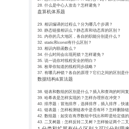
28. 什么是中心人攻击？怎样避免？
盘算机体系题
29. 相识编译的过程么？分为哪几个步调？
30. 静态链接相识么？静态库和动态库的区别？
31. 内存的几大地区，各自的职能分别是什么？
32. static和const有什么区别？
33. 相识内联函数么？
34. 什么时间会出现死锁？怎样避免？
35. 说一说你对线程安全的明白？
36. 枚举你知道的线程同步战略？
37. 有哪几种锁？各自的原理？它们之间的区别是
数据结构&算法题
38. 链表和数组的区别是什么？插入和查询的时间
39. 哈希表是怎样实现的？怎样办理所在冲突？
40. 排序题：冒泡排序，选择排序，插入排序，快
41. 链表题：怎样检测链表中是否有环？怎样删除
42. 数组题：如安在有序数组中找出和即是给定
43. 二叉树题：怎样反转二叉树？怎样验证两个二
1.分类和扩展有什么区别？可以分别用