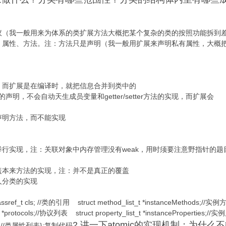
议（我一般用来为体系的类扩展方法大概把某个复杂的类的按照功能拆到
属性、方法。注：方法只是声明（我一般用扩展来声明私有属性，大概把
，而扩展是在编译时，就把信息合并到类中的
方法的声明，不会自动天生成员变量和getter/setter方法的实现，而扩展会
声明方法，而不能实现
行实现，注：关联对象中内存管理没有weak，用时须要注意野指针的题
盖本来方法的实现，注：并不是真正的覆盖
人分类的实现
lassref_t cls; //类的引用 struct method_list_t *instanceMethods;//实
_t *protocols;//协议列表 struct property_list_t *instanceProper
2.讲一下atomic的实现机制；为什
rties;//类属性列表};复制代码