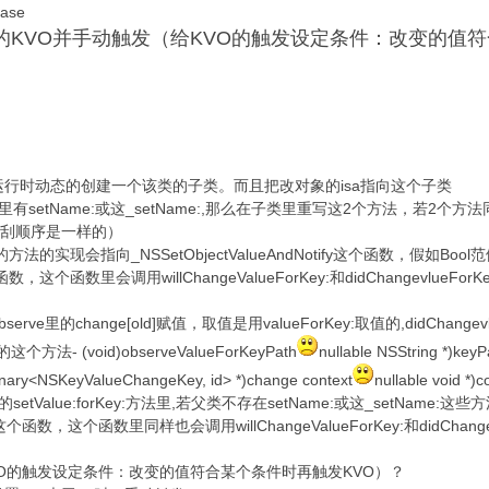
se
认的KVO并手动触发（给KVO的触发设定条件：改变的值
行时动态的创建一个该类的子类。而且把改对象的isa指向这个子类
有setName:或这_setName:,那么在子类里重写这2个方法，若2个
时的搜刮顺序是一样的）
方法的实现会指向_NSSetObjectValueAndNotify这个函数，假如B
y这个函数，这个函数里会调用willChangeValueForKey:和didChangevlue
observe里的change[old]赋值，取值是用valueForKey:取值的,didChangev
个方法- (void)observeValueForKeyPath
nullable NSString *)keyP
ionary<NSKeyValueChangeKey, id> *)change context
nullable void *)c
etValue:forKey:方法里,若父类不存在setName:或这_setName:这些
InIvar这个函数，这个函数里同样也会调用willChangeValueForKey:和didChan
VO的触发设定条件：改变的值符合某个条件时再触发KVO）？