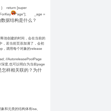
} return [super
eForKey
"age"]; _age =
l所使用的数据结构是什么？
每个自动开释池创建的时间，会在当前的
lPage中，若当前页添加满了，会初
调用每个对象的release
; //AutoreleasePoolPage
depth;//深度,也可以明白为当前page
是怎样相关联的？为什
类对象和元类的结构体有isa、