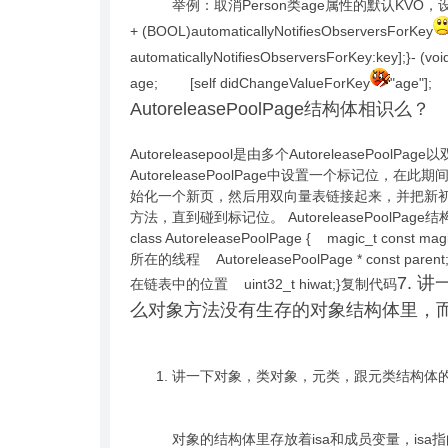
举例：取消Person类age属性的默认KVO，
+ (BOOL)automaticallyNotifiesObserversForKey
automaticallyNotifiesObserversForKey:key];}- (vo
age; [self didChangeValueForKey
"age"]
AutoreleasePoolPage结构体相识么？
Autoreleasepool是由多个AutoreleaseP
AutoreleasePoolPage中设置一个标记位，在此
始化一个新页，然后用双向量表链接起来，并把新初始化的
方法，直到碰到标记位。 AutoreleasePoolPage
class AutoreleasePoolPage { magic_t const m
所在的线程 AutoreleasePoolPage * const paren
7.
在链表中的位置 uint32_t hiwat;}复制代码
么对象方法没有生存的对象结构体里，
讲一下对象，类对象，元类，跟元类结构体
对象的结构体里存放着isa和成员变量，isa指