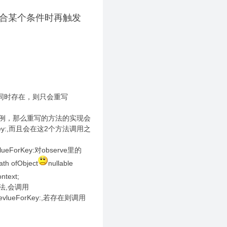
符合某个条件时再触发
方法同时存在，则只会重写
ool范例，那么重写的方法的实现会
ForKey:,而且会在这2个方法调用之
lueForKey:对observe里的
ath ofObject
nullable
ontext;
方法,会调用
gevlueForKey:,若存在则调用