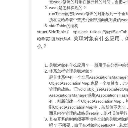
被weak修饰的对象在被开释的时间，会把wea
weak是怎样实现的？
runTime会把对weak修饰的对象放到一
所在去哈希表中查找到全部指向此对象的weak
sideTable的结构
struct SideTable { spinlock_t slock;//操作
4. 关联对象有什么应用
哈希表};复制代码
么？
关联对象有什么应用？ 一般用于在分类中给
体系怎样管理关联对象？
起首体系中有一个全局AssociationsManag
ObjectAssociationMap,也是一个哈希
管理的战略。 已void objc_setAssociatedObject(
AssociationsManager获取Association
有，则新创建一个ObjectAssociationMap，然
到ObjectAssociationMap中，若新值
而且内存管理的战略是retain，则对旧值举行一次
其被开释的时间须要手动将全部的关联对象
吗？ 不须要，由于在对象的dealloc中，若发