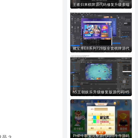
王者归来棋牌源代码修复升级多端
互通近百款子游戏全套棋牌源码下
载
藏宝库E8系列728版全套棋牌源代
码含728UI工程n款子游戏内核等源
码下载
h5王朝娱乐升级修复版源代码H5
棋牌全套源码下载
PHP牛联盟完整源代码h5牛牛源码
成员？