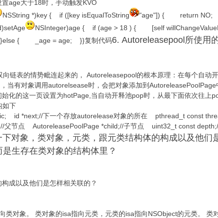
设置age大于18时，手动触发KVO
NSString *)key { if ([key isEqualToString
"age"]) { return NO; 
id)setAge
NSInteger)age { if (age > 18 ) { [self willChangeValu
6. Autoreleasepoo
; }else { _age = age; }}复制代码
oolPage以双向链表的情势毗连起来的， Autoreleasepool的根本原理：在
期间，当有对象调用autorelsease时，会把对象添加到AutoreleasePoo
这一页设置为hotPage,当自动开释池pop时，从最下面依次往上pop，
结构如下
agic; id *next;//下一个存放autorelease对象的所在 pthread_t const thread
t;//父节点 AutoreleasePoolPage *child;//子节点 uint32_t const 
 讲一下对象，类对象，元类，跟元类结构体的构成以及他们
而是生存在类对象的结构体里？
的构成以及他们是怎样相关联的？
向类对象。 类对象的isa指向元类，元类的isa指向NSObject的元类。 