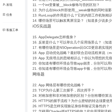
11. 一个int变量被__block修饰与否的区别？
发现
12. 为什么在block外部使用__weak修饰的同时须要
任务
13. RunLoop的作用是什么？它的内部工作机
14. 哪些场景可以触发离屏渲染？（知道多少说多
iOS实战题
客服工单
15. AppDelegate怎样瘦身？
16. 反射是什么？可以举出几个应用场景么？（知
17. 有哪些场景是NSOperation比GCD更容易实
18. App 启动优化战略？最好联合启动流程来说（
19. App 无痕埋点的思绪相识么？你以为理想
20. 你知道有哪些环境会导致app崩溃，分别可
21. 你知道有哪些环境会导致app卡顿，分别可
网络题
22. App 网络层有哪些优化战略？
23. TCP为什么要三次握手，四次挥手？
24. 对称加密和非对称加密的区别？分别有哪些算
25. HTTPS的握手流程？为什么密钥的转达须要
26. HTTPS是怎样实现验证身份和验证完备性的？
27. 怎样用Charles抓HTTPS的包？此中原理和流