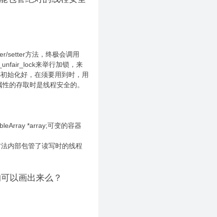
er/setter方法，终极会调用
unfair_lock来举行加锁，来
把锁都初始化好，在须要用到时，用
包管属性的存取时是线程安全的。
Array *array;可变的容器
性，在此方法内部包管了读写时的线程
结构可以画出来么？