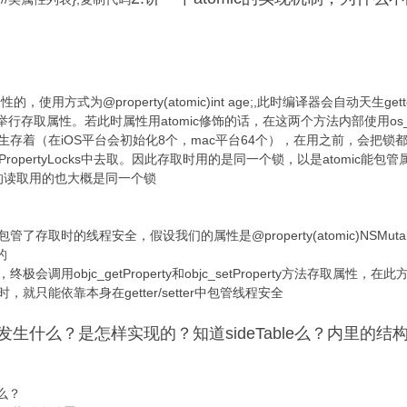
的，使用方式为@property(atomic)int age;,此时编译器会自动天生gett
perty方法来举行存取属性。若此时属性用atomic修饰的话，在这两个方法内部使用os_
cks中生存着（在iOS平台会初始化8个，mac平台64个），在用之前，会
opertyLocks中去取。因此存取时用的是同一个锁，以是atomic能
的读取用的也大概是同一个锁
，仅包管了存取时的线程安全，假设我们的属性是@property(atomic)NSMutable
的
法，终极会调用objc_getProperty和objc_setProperty方法存取属
法时，就只能依靠本身在getter/setter中包管线程安全
会发生什么？是怎样实现的？知道sideTable么？内里的
么？