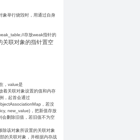
，在对象举行烧毁时，用通过自身
 weak_table;//存放weak指针的
的关联对象的指针置空
在，value是
n,内里存放着关联对象设置的值和内存
olicy)为例，起首会通过
jectAssociationMap，若没
cy, new_value)，把新值存放
nil，则会删除旧值，若旧值不为空
移除该对象所设置的关联对象
来移除全部的关联对象，并根据内存战