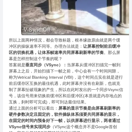
所以上面两种情况，都会导致标题，根本缘故原由就是两个缓
冲区的操纵速率不同等。办理办法就是：
让屏幕控制前后缓冲
区的切换机遇，让体系帧速率共同屏幕刷新率的节奏
。那么屏
幕是怎样控制这个节奏的呢？
答案就是
垂直同步（VSync）：
当屏幕从缓冲区扫描完一帧到
屏幕上之后，开始扫描下一帧之前，中心会有一个时间间隙，
称为Vetrical Blanking Interval (VBI)，这个时间点实在就是进行
前后缓存区互换的最佳机遇，此时屏幕并没有在刷新，也就克
制了屏幕扯破现象的产生，所以在此时发出的一个同步Vsync信
号，该信号用来切换前缓冲区和后缓冲区(本质就是内存地点的
互换，刹时即可完成)，即可到达最佳结果。
通过上面的分析可以看出：
屏幕的显示节奏是由屏幕刷新率的
硬件参数决定且固定的，软件操纵体系须要共同屏幕的显示，
在固定的时间内预备好下一帧，以供屏幕进行显示，两者通过
VSync信号来实现同步
（VSync这个概念并不是Google首创