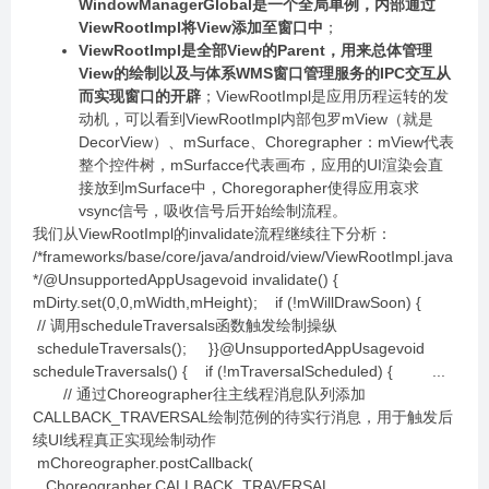
WindowManagerGlobal是一个全局单例，内部通过
ViewRootImpl将View添加至窗口中
；
ViewRootImpl是全部View的Parent，用来总体管理
View的绘制以及与体系WMS窗口管理服务的IPC交互从
而实现窗口的开辟
；ViewRootImpl是应用历程运转的发
动机，可以看到ViewRootImpl内部包罗mView（就是
DecorView）、mSurface、Choregrapher：mView代表
整个控件树，mSurfacce代表画布，应用的UI渲染会直
接放到mSurface中，Choregorapher使得应用哀求
vsync信号，吸收信号后开始绘制流程。
我们从ViewRootImpl的invalidate流程继续往下分析：
/*frameworks/base/core/java/android/view/ViewRootImpl.java
*/@UnsupportedAppUsagevoid invalidate() {
mDirty.set(0,0,mWidth,mHeight); if (!mWillDrawSoon) {
// 调用scheduleTraversals函数触发绘制操纵
scheduleTraversals(); }}@UnsupportedAppUsagevoid
scheduleTraversals() { if (!mTraversalScheduled) { ...
// 通过Choreographer往主线程消息队列添加
CALLBACK_TRAVERSAL绘制范例的待实行消息，用于触发后
续UI线程真正实现绘制动作
mChoreographer.postCallback(
Choreographer.CALLBACK_TRAVERSAL,