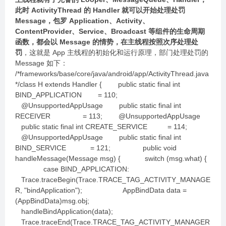
此时 ActivityThread 的 Handler 就可以开始处理处罚
Message，包罗 Application、Activity、
ContentProvider、Service、Broadcast 等组件的生命周期
函数，都会以 Message 的情势，在主线程按照次序处理处
罚
，这就是 App 主线程的初始化和运行原理，部门处理处罚的
Message 如下：
/*frameworks/base/core/java/android/app/ActivityThread.java
*/class H extends Handler { public static final int
BIND_APPLICATION = 110;
@UnsupportedAppUsage public static final int
RECEIVER = 113; @UnsupportedAppUsage
public static final int CREATE_SERVICE = 114;
@UnsupportedAppUsage public static final int
BIND_SERVICE = 121; public void
handleMessage(Message msg) { switch (msg.what) {
case BIND_APPLICATION:
Trace.traceBegin(Trace.TRACE_TAG_ACTIVITY_MANAGE
R, "bindApplication"); AppBindData data =
(AppBindData)msg.obj;
handleBindApplication(data);
Trace.traceEnd(Trace.TRACE_TAG_ACTIVITY_MANAGER