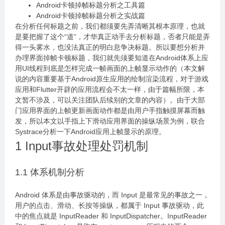
Android卡顿掉帧标题分析之工具篇
Android卡顿掉帧标题分析之实战篇
在分析任何标题之前，我们都须要先弄清晰其根本原理，也就
是要把握了这个“道”，才华真正动手去分析标题，否者只能是弄
得一头雾水，也没法真正的明白息争决标题。所以要想分析并
办理界面掉帧卡顿标题，我们就先须要知道在Android体系上应
用UI线程到底是怎样完成一帧画面的上帧显示动作的（本文解
说的内容重要基于Android原生应用的绘制渲染流程，对于游戏
应用和Flutter开辟的应用流程会不太一样，由于篇幅所限，本
文暂不涉及，可以关注团队后续别的文章的内容）。由于大部
门应用界面的上帧更新画面动作都是由用户手指触摸屏幕而触
发，所以本文以手指上下滑动应用界面的操纵场景为例，联合
Systrace分析一下Android应用上帧显示的原理。
1 Input事故处理处罚机制
1.1 体系机制分析
Android 体系是由事故驱动的，而 Input 是最常见的事故之一，
用户的点击、滑动、长按等操纵，都属于 Input 事故驱动，此
中的焦点就是 InputReader 和 InputDispatcher。InputReader