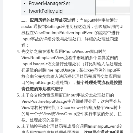
二、
应用历程的处理处罚过程
：当Input触控事故通过
socket通报到Settings应用历程这边后，会唤醒应用的UI
线程在ViewRootImpl#deliverInputEvent的流程中进行
Input事故的详细分发与处理处罚。详细的处理处罚流
程：
先交给之前在添加应用PhoneWindow窗口时的
ViewRootImpl#setView流程中创建的多个差异范例的
InputUsage中依次进行处理处罚（好比对输入法处理处
罚逻辑的封装ImeInputUsage，某些key范例的Input事
故会由它先交给输入法历程处理处罚完后再交给应用窗
口的InputUsage处理处罚），
整个处理处罚流程是按照
责任链的筹划模式进行
；
末了会交给负责应用窗口Input事故分发处理处罚的
ViewPostImeInputUsage中详细处理处罚，这内里会从
View结构树的根节点DecorView开始遍历整个View树上
的每一个子View或ViewGroup控件实行事故的分发、拦
截、处理处罚的逻辑；
末了触控事故处理处罚完成后会调用finishInputEvent竣
事应用对触控事故处理处罚逻辑，
这内里会通过JNI调用