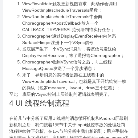
View#invalidate触发更新视图哀求，此动作会调用
ViewRootImpl#scheduleTraversals函数；
ViewRootImpl#scheduleTraversals中会向
Choreographer中postCallback放入一个
CALLBACK_TRAVERSAL范例绘制待实行任务；
Choreographer通过DisplayEventReceiver向体系
SurfaceFlinger注册下一个VSync信号;
当底层产生下一个VSync消息时，将该信号发送给
DisplayEventReceiver，末了通报给Choreographer；
Choreographer收到VSync信号之后，向主线程
MessageQueue发送了一个异步消息；
末了，异步消息的实行者是跑在主线程中的
ViewRootImpl#doTraversal，也就是真正开始绘制一帧
的操纵（包罗measure、layout、draw三个过程）；
至此，底层的VSync控制上层绘制的逻辑就表明完了。
4 UI 线程绘制流程
在前几节中分析了应用UI线程的消息循环机制和Android屏幕刷
新机制之后，我们接着1末节中关于Input触控事故的处理处罚
流程继续往下分析。在1末节的分析中我们相识到：用户手指在
应用界面上下滑动时，应用的UI线程中会收到system_server体