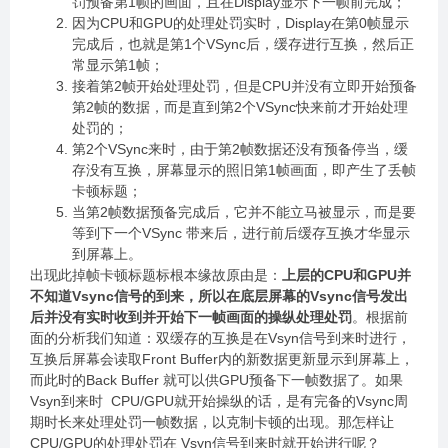
罚预备第1帧的画面，且在Display显示下一帧前完成；
因为CPU和GPU的处理处罚实时，Display在第0帧显示
完成后，也就是第1个VSync后，缓存进行互换，然后正
常显示第1帧；
接着第2帧开始处理处罚，但是CPU并没有立即开始预备
第2帧的数据，而是直到第2个VSync快来前才开始处理
处罚的；
第2个VSync来时，由于第2帧数据还没有预备停当，缓
存没有互换，屏幕显示的照旧第1帧画面，即产生了丢帧
卡顿标题；
当第2帧数据预备完成后，它并不能立马被显示，而是要
等到下一个VSync 带来后，进行前后缓存互换才华显示
到屏幕上。
出现此掉帧卡顿标题标根本缘故原由是：
上层的CPU和GPU并
不知道Vsync信号的到来，所以在底层屏幕的Vsync信号发出
后并没有实时收到并开始下一帧画面的操纵处理处罚
。根据前
面的分析我们知道：双缓存的互换是在Vsyn信号到来时进行，
互换后屏幕会读取Front Buffer内的新数据更新显示到屏幕上，
而此时的Back Buffer 就可以供GPU预备下一帧数据了。如果
Vsyn到来时 CPU/GPU就开始操纵的话，是有完备的Vsync周
期时长来处理处罚一帧数据，以克制卡顿的出现。那怎样让
CPU/GPU的处理处罚在 Vsyn信号到来时就开始进行呢？