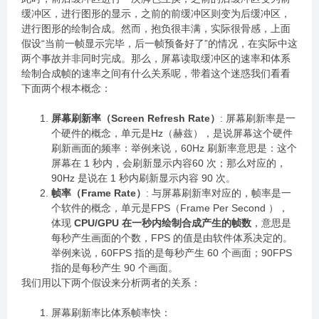
缓冲区，进行图形的显示，之前的前缓冲区则变为后缓冲区，
进行图形的绘制合成。然而，抱负很丰满，实际很骨感，上面
假设“当前一帧显示完毕，后一帧预备好了”的情况，在实际中这
两个事故并非同时完成。那么，屏幕读取缓冲区的速率和体系
绘制合成帧的速率之间有什么关系呢，带着这个迷惑我们看看
下面两个根本概念：
屏幕刷新率（Screen Refresh Rate）
: 屏幕刷新率是一
个硬件的概念，单元是Hz（赫兹），是说屏幕这个硬件
刷新画面的频率：举例来说，60Hz 刷新率意思是：这个
屏幕在 1 秒内，会刷新显示内容60 次；那么对应的，
90Hz 是说在 1 秒内刷新显示内容 90 次。
帧率（Frame Rate）
: 与屏幕刷新率对应的，帧率是一
个软件的概念，单元是FPS（Frame Per Second ），
体现
CPU/GPU 在一秒内绘制合成产生的帧数
，意思是
每秒产生画面的个数，FPS 的值是由软件体系决定的。
举例来说，60FPS 指的是每秒产生 60 个画面；90FPS
指的是每秒产生 90 个画面。
我们用以下两个假设来分析两者的关系：
屏幕刷新率比体系帧率快：