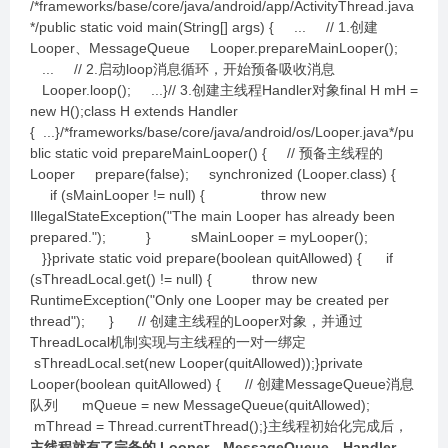
/*frameworks/base/core/java/android/app/ActivityThread.java
*/public static void main(String[] args) { ... // 1.创建
Looper、MessageQueue Looper.prepareMainLooper();
... // 2.启动loop消息循环，开始预备吸收消息
Looper.loop(); ...}// 3.创建主线程Handler对象final H mH =
new H();class H extends Handler
{ ...}/*frameworks/base/core/java/android/os/Looper.java*/pu
blic static void prepareMainLooper() { // 预备主线程的
Looper prepare(false); synchronized (Looper.class) {
if (sMainLooper != null) { throw new
IllegalStateException("The main Looper has already been
prepared."); } sMainLooper = myLooper();
}}private static void prepare(boolean quitAllowed) { if
(sThreadLocal.get() != null) { throw new
RuntimeException("Only one Looper may be created per
thread"); } // 创建主线程的Looper对象，并通过
ThreadLocal机制实现与主线程的一对一绑定
sThreadLocal.set(new Looper(quitAllowed));}private
Looper(boolean quitAllowed) { // 创建MessageQueue消息
队列 mQueue = new MessageQueue(quitAllowed);
mThread = Thread.currentThread();}主线程初始化完成后，
主线程就有了完备的 Looper、MessageQueue、Handler，