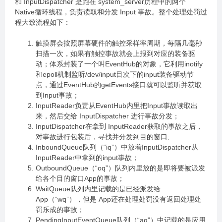
和 InputDispatcher 是跑在 system_server历程中的两个
Native循环线程，负责读取和分发 Input 事故。整个处理处罚过
程大致流程如下：
触摸屏会按照屏幕硬件的触控采样率周期，每隔几毫秒
扫描一次，如果有触控事故就会上报到对应的装备驱
动；体系封装了一个叫EventHub的对象，它利用inotify
和epoll机制监听/dev/input目次下的input装备驱动节
点，通过EventHub的getEvents接口就可以监听并获取
到Input事故；
InputReader负责从EventHub内里把Input事故读取出
来，然后交给 InputDispatcher 进行事故分发；
InputDispatcher在拿到 InputReader获取的事故之后，
对事故进行包装后，寻找并分发到目的窗口;
InboundQueue队列（“iq”）中放着InputDispatcher从
InputReader中拿到的input事故；
OutboundQueue（“oq”）队列内里放的是即将要被派发
给各个目的窗口App的事故；
WaitQueue队列内里记载的是已经派发给
App（“wq”），但是 App还在处理处罚没有返回处理处
罚乐成的事故；
PendingInputEventQueue队列（“aq”）中记载的是应用