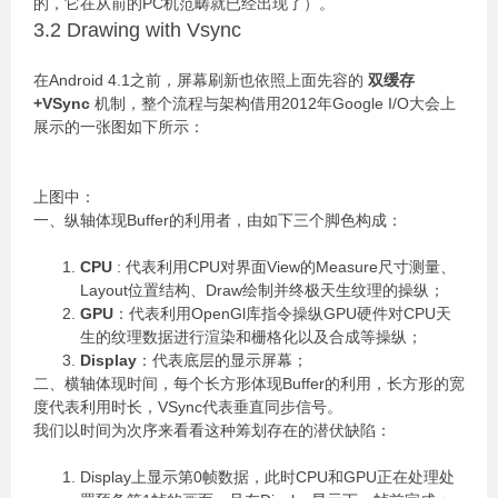
的，它在从前的PC机范畴就已经出现了）。
3.2 Drawing with Vsync
在Android 4.1之前，屏幕刷新也依照上面先容的
双缓存
+VSync
机制，整个流程与架构借用2012年Google I/O大会上
展示的一张图如下所示：
上图中：
一、纵轴体现Buffer的利用者，由如下三个脚色构成：
CPU
: 代表利用CPU对界面View的Measure尺寸测量、
Layout位置结构、Draw绘制并终极天生纹理的操纵；
GPU
：代表利用OpenGl库指令操纵GPU硬件对CPU天
生的纹理数据进行渲染和栅格化以及合成等操纵；
Display
：代表底层的显示屏幕；
二、横轴体现时间，每个长方形体现Buffer的利用，长方形的宽
度代表利用时长，VSync代表垂直同步信号。
我们以时间为次序来看看这种筹划存在的潜伏缺陷：
Display上显示第0帧数据，此时CPU和GPU正在处理处