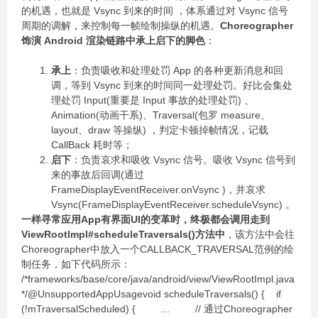
的机遇，也就是 Vsync 到来的时间 ，体系通过对 Vsync 信号
周期的调解，来控制每一帧绘制操纵的机遇。
Choreographer
饰演 Android 渲染链路中承上启下的脚色
：
承上
：负责吸收和处理处罚 App 的各种更新消息和回
调，等到 Vsync 到来的时间同一处理处罚。好比会集处
理处罚 Input(重要是 Input 事故的处理处罚) 、
Animation(动画干系)、Traversal(包罗 measure、
layout、draw 等操纵) ，判定卡顿掉帧情况，记载
CallBack 耗时等；
启下
：负责哀求和吸收 Vsync 信号。吸收 Vsync 信号到
来的事故后回调(通过
FrameDisplayEventReceiver.onVsync )，并哀求
Vsync(FrameDisplayEventReceiver.scheduleVsync) 。
一样寻常应用App有界面UI的变革时，终极都会调用走到
ViewRootImpl#scheduleTraversals()方法中
，该方法中会往
Choreographer中放入一个CALLBACK_TRAVERSAL范例的绘
制任务，如下代码所示：
/*frameworks/base/core/java/android/view/ViewRootImpl.java
*/@UnsupportedAppUsagevoid scheduleTraversals() { if
(!mTraversalScheduled) { ... // 通过Choreographer