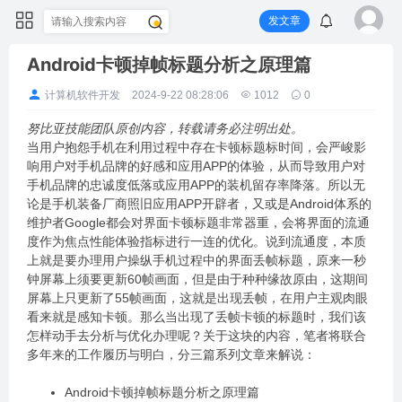
发文章
Android卡顿掉帧标题分析之原理篇
计算机软件开发
2024-9-22 08:28:06
1012
0
努比亚技能团队原创内容，转载请务必注明出处。
当用户抱怨手机在利用过程中存在卡顿标题标时间，会严峻影
响用户对手机品牌的好感和应用APP的体验，从而导致用户对
手机品牌的忠诚度低落或应用APP的装机留存率降落。所以无
论是手机装备厂商照旧应用APP开辟者，又或是Android体系的
维护者Google都会对界面卡顿标题非常器重，会将界面的流通
度作为焦点性能体验指标进行一连的优化。说到流通度，本质
上就是要办理用户操纵手机过程中的界面丢帧标题，原来一秒
钟屏幕上须要更新60帧画面，但是由于种种缘故原由，这期间
屏幕上只更新了55帧画面，这就是出现丢帧，在用户主观肉眼
看来就是感知卡顿。那么当出现了丢帧卡顿的标题时，我们该
怎样动手去分析与优化办理呢？关于这块的内容，笔者将联合
多年来的工作履历与明白，分三篇系列文章来解说：
Android卡顿掉帧标题分析之原理篇