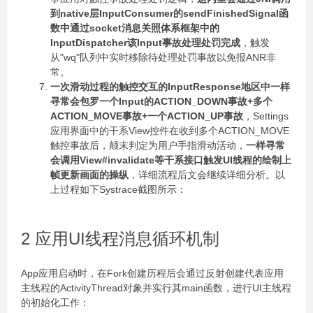
到native层InputConsumer的sendFinishedSignal函
数中通过socket消息关照体系框架中的
InputDispatcher该Input事故处理处罚完成
，触发
从"wq"队列中实时移除待处理处罚事故以免报ANR非
常。
一次滑动过程的触控交互的InputResponse地区中一样
寻常会包罗一个Input的ACTION_DOWN事故+多个
ACTION_MOVE事故+一个ACTION_UP事故
，Settings
应用界面中的干系View控件在收到多个ACTION_MOVE
触控事故后，颠末判定为用户手指滑动活动，
一样寻常
会调用View#invalidate等干系接口触发UI线程的绘制上
帧更新画面的操纵
，详细流程后文会继续详细分析。以
上过程如下Systrace截图所示：
2 应用UI线程消息循环机制
App应用启动时，在Fork创建历程后会通过反射创建代表应用
主线程的ActivityThread对象并实行其main函数，进行UI主线程
的初始化工作：