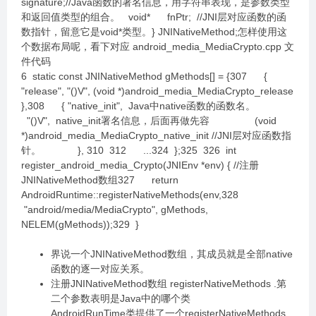
signature;//Java函数的署名信息，用字符串表现，是参数类型
和返回值类型的组合。 void* fnPtr; //JNI层对应函数的函
数指针，留意它是void*类型。} JNINativeMethod;怎样使用这
个数据布局呢，看下对应 android_media_MediaCrypto.cpp 文
件代码
6 static const JNINativeMethod gMethods[] = {307 {
"release", "()V", (void *)android_media_MediaCrypto_release
},308 { "native_init", Java中native函数的函数名。
"()V", native_init署名信息，后面再做先容 (void
*)android_media_MediaCrypto_native_init //JNI层对应函数指
针。 }, 310 312 ...324 };325 326 int
register_android_media_Crypto(JNIEnv *env) { //注册
JNINativeMethod数组327 return
AndroidRuntime::registerNativeMethods(env,328
"android/media/MediaCrypto", gMethods,
NELEM(gMethods));329 }
界说一个JNINativeMethod数组，其成员就是全部native
函数的逐一对应关系。
注册JNINativeMethod数组 registerNativeMethods .第
二个参数表明是Java中的哪个类
AndroidRunTime类提供了一个registerNativeMethods