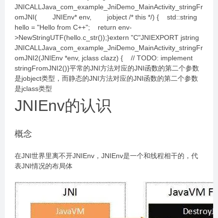
JNICALLJava_com_example_JniDemo_MainActivity_stringFr
omJNI( JNIEnv* env, jobject /* this */) { std::string
hello = "Hello from C++"; return env-
>NewStringUTF(hello.c_str());}extern "C"JNIEXPORT jstring
JNICALLJava_com_example_JniDemo_MainActivity_stringFr
omJNI2(JNIEnv *env, jclass clazz) { // TODO: implement
stringFromJNI2()}平常的JNI方法对应的JNI函数的第二个参数
是jobject类型，而静态的JNI方法对应的JNI函数的第二个参数
是jclass类型
JNIEnv的认识
概念
在JNI世界里离不开JNIEnv，JNIEnv是一个和线程相干的，代
表JNI情况的布局体