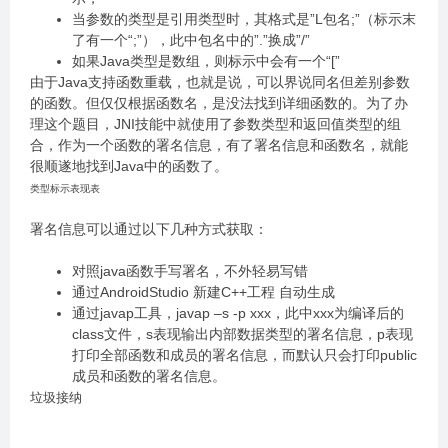
当参数的类型是引用类型时，其格式是”L包名;”（标示末
了有一个“;”），此中包名中的”.”换成”/”
如果Java类型是数组，则标示中会有一个“[”
由于Java支持函数重载，也就是说，可以界说同名但差别参数
的函数。但仅仅根据函数名，是没法找到详细函数的。为了办
理这个题目，JNI技能中就使用了参数类型和返回值类型的组
合，作为一个函数的署名信息，有了署名信息和函数名，就能
很顺遂地找到Java中的函数了。
类型标示表现表
署名信息可以通过以下几种方式获取：
对照java函数手写署名，不外轻易写错
通过AndroidStudio 新建C++工程 自动生成
通过javap工具，javap –s -p xxx，此中xxx为编译后的
class文件，s表现输出内部数据类型的署名信息，p表现
打印全部函数和成员的署名信息，而默认只会打印public
成员和函数的署名信息。
垃圾接纳