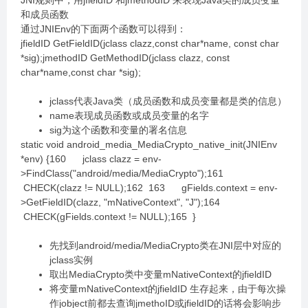
JNI规则中，用jfieldID 和jmethodID 来表现Java类的成员变量
和成员函数
通过JNIEnv的下面两个函数可以得到：
jfieldID GetFieldID(jclass clazz,const char*name, const char
*sig);jmethodID GetMethodID(jclass clazz, const
char*name,const char *sig);
jclass代表Java类（成员函数和成员变量都是类的信息）
name表现成员函数或成员变量的名字
sig为这个函数和变量的署名信息
static void android_media_MediaCrypto_native_init(JNIEnv
*env) {160 jclass clazz = env-
>FindClass("android/media/MediaCrypto");161
CHECK(clazz != NULL);162 163 gFields.context = env-
>GetFieldID(clazz, "mNativeContext", "J");164
CHECK(gFields.context != NULL);165 }
先找到android/media/MediaCrypto类在JNI层中对应的
jclass实例
取出MediaCrypto类中变量mNativeContext的jfieldID
将变量mNativeContext的jfieldID 生存起来，由于每次操
作jobject前都去查询jmethoID或jfieldID的话将会影响步