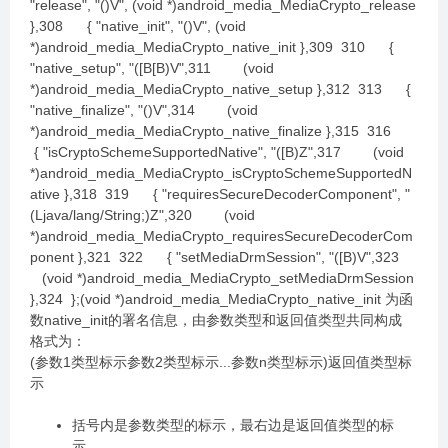
"release", "()V", (void *)android_media_MediaCrypto_release
},308 { "native_init", "()V", (void
*)android_media_MediaCrypto_native_init },309 310 {
"native_setup", "([B[B)V",311 (void
*)android_media_MediaCrypto_native_setup },312 313 {
"native_finalize", "()V",314 (void
*)android_media_MediaCrypto_native_finalize },315 316
{ "isCryptoSchemeSupportedNative", "([B)Z",317 (void
*)android_media_MediaCrypto_isCryptoSchemeSupportedN
ative },318 319 { "requiresSecureDecoderComponent", "
(Ljava/lang/String;)Z",320 (void
*)android_media_MediaCrypto_requiresSecureDecoderCom
ponent },321 322 { "setMediaDrmSession", "([B)V",323
(void *)android_media_MediaCrypto_setMediaDrmSession
},324 };(void *)android_media_MediaCrypto_native_init 为函
数native_init的署名信息，由参数类型和返回值类型共同构成
格式为：
(参数1类型标示参数2类型标示...参数n类型标示)返回值类型标
示
括号内是参数类型的标示，最右边是返回值类型的标
示，