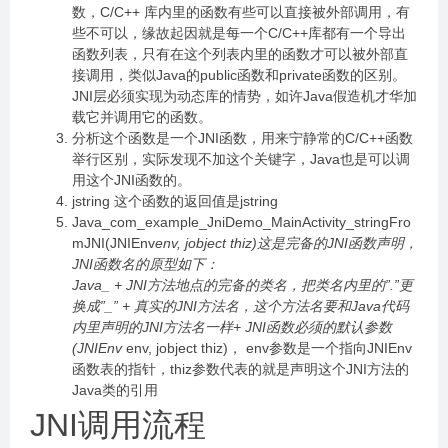
数，C/C++ 库内里的函数有些可以直接被外部调用，有
些不可以，缘故起因就是每一个C/C++库都有一个导出
函数列表，只有在这个列表内里的函数才可以被外部直
接调用，类似Java的public函数和private函数的区别。
JNI层必须实现为动态库的情势，如许Java假造机才华加
载它并调用它的函数。
分析这个函数是一个JNI函数，用来宁静常的C/C++函数
举行区别，实际发现不加这个关键字，Java也是可以调
用这个JNI函数的。
jstring 这个函数的返回值是jstring
Java_com_example_JniDemo_MainActivity_stringFro
mJNI(JNIEnv
env, jobject thiz)这是完备的JNI函数声明，
JNI函数名的原型如下：
Java_ + JNI方法地点的完备的类名，把类名内里的”.”更
换成”_” + 真实的JNI方法名，这个方法名要和Java代码
内里声明的JNI方法名一样+ JNI函数必须的默认参数
(JNIEnv
env, jobject thiz)， env参数是一个指向JNIEnv
函数表的指针，thiz参数代表的就是声明这个JNI方法的
Java类的引用
JNI调用流程