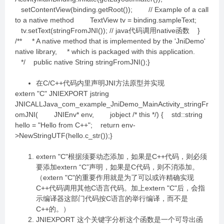
setContentView(binding.getRoot()); // Example of a call
to a native method TextView tv = binding.sampleText;
tv.setText(stringFromJNI()); // java代码调用native函数 }
/** * A native method that is implemented by the 'JniDemo'
native library, * which is packaged with this application.
*/ public native String stringFromJNI();}
在C/C++代码内里声明JNI方法原型并实现
extern "C" JNIEXPORT jstring
JNICALLJava_com_example_JniDemo_MainActivity_stringFr
omJNI( JNIEnv* env, jobject /* this */) { std::string
hello = "Hello from C++"; return env-
>NewStringUTF(hello.c_str());}
extern "C"根据须要动态添加，如果是C++代码，则必须
要添加extern “C”声明，如果是C代码，则不消添加。
（extern "C"的重要作用就是为了可以或许精确实现
C++代码调用其他C语言代码。加上extern "C"后，会指
示编译器这部门代码按C语言的举行编译，而不是
C++的。）
JNIEXPORT 这个关键字分析这个函数是一个可导出函