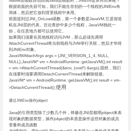
Native层函数自动回调Java层函数时，JNIEnv是从何而来呢？
根据前面的先容可知，我们不能生存别的一个线程的JNIEnv布
局体，然后把它放到背景线程中来用。
前面提到过JNI_OnLoad函数，第一个参数是JavaVM,它是假造
机在JNI层的代表。岂论查抄中多少个线程，JavaVM独此一
份，在任意地方都可以使用它。
如果我们须要在其他线程访问JVM，那么必须先调用
AttachCurrentThread将当前线程与JVM举行关联，然后才华得
到JNIEnv对象。
JavaVMAttachArgs args = {JNI_VERSION_1_4, NULL,
NULL};JavaVM* vm = AndroidRuntime::getJavaVM();int result
= vm->AttachCurrentThread(&env, (void*) &args);固然，我们
在须要时须要调用DetachCurrentThread来解除链接。
JavaVM* vm = AndroidRuntime::getJavaVM();int result = vm-
使用
>DetachCurrentThread();
通过JNIEnv操作jobject
Java的引用类型除了少数几个外，终极在JNI层都用jobject来表
现对象的数据类型，操作jobject的本质是操作这些对象的成员
变量和成员函数