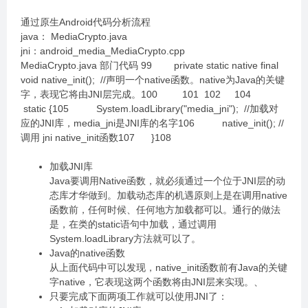
通过原生Android代码分析流程
java： MediaCrypto.java
jni：android_media_MediaCrypto.cpp
MediaCrypto.java 部门代码 99 private static native final
void native_init(); //声明一个native函数。native为Java的关键
字，表现它将由JNI层完成。100 101 102 104
static {105 System.loadLibrary("media_jni"); //加载对
应的JNI库，media_jni是JNI库的名字106 native_init(); //
调用 jni native_init函数107 }108
加载JNI库
Java要调用Native函数，就必须通过一个位于JNI层的动
态库才华做到。加载动态库的机遇原则上是在调用native
函数前，任何时候、任何地方加载都可以。通行的做法
是，在类的static语句中加载，通过调用
System.loadLibrary方法就可以了。
Java的native函数
从上面代码中可以发现，native_init函数前有Java的关键
字native，它表现这两个函数将由JNI层来实现。、
只要完成下面两项工作就可以使用JNI了：