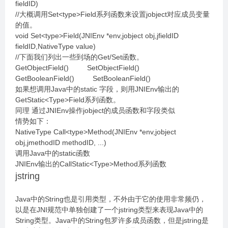
fieldID)
//大概调用Set<type>Field系列函数来设置jobject对应成员变量
的值。
void Set<type>Field(JNIEnv *env,jobject obj,jfieldID
fieldID,NativeType value)
//下面我们列出一些到场的Get/Set函数。
GetObjectField() SetObjectField()
GetBooleanField() SetBooleanField()
如果想调用Java中的static 字段，则用JNIEnv输出的
GetStatic<Type>Field系列函数。
同理 通过JNIEnv操作jobject的成员函数和字段类似
情势如下：
NativeType Call<type>Method(JNIEnv *env,jobject
obj,jmethodID methodID, ...)
调用Java中的static函数
JNIEnv输出的CallStatic<Type>Method系列函数
jstring
Java中的String也是引用类型，不外由于它的使用非常频仍，
以是在JNI规范中单独创建了一个jstring类型来表现Java中的
String类型。Java中的String包罗许多成员函数，但是jstring是