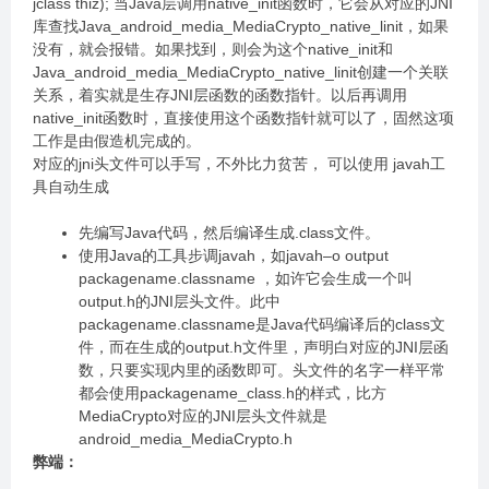
jclass thiz); 当Java层调用native_init函数时，它会从对应的JNI
库查找Java_android_media_MediaCrypto_native_linit，如果
没有，就会报错。如果找到，则会为这个native_init和
Java_android_media_MediaCrypto_native_linit创建一个关联
关系，着实就是生存JNI层函数的函数指针。以后再调用
native_init函数时，直接使用这个函数指针就可以了，固然这项
工作是由假造机完成的。
对应的jni头文件可以手写，不外比力贫苦， 可以使用 javah工
具自动生成
先编写Java代码，然后编译生成.class文件。
使用Java的工具步调javah，如javah–o output
packagename.classname ，如许它会生成一个叫
output.h的JNI层头文件。此中
packagename.classname是Java代码编译后的class文
件，而在生成的output.h文件里，声明白对应的JNI层函
数，只要实现内里的函数即可。头文件的名字一样平常
都会使用packagename_class.h的样式，比方
MediaCrypto对应的JNI层头文件就是
android_media_MediaCrypto.h
弊端：