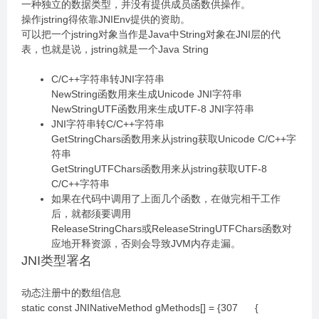
一种独立的数据类型，并没有提供成员函数供操作。
操作jstring得依靠JNIEnv提供的资助。
可以把一个jstring对象当作是Java中String对象在JNI层的代
表，也就是说，jstring就是一个Java String
C/C++字符串转JNI字符串
NewString函数用来生成Unicode JNI字符串
NewStringUTF函数用来生成UTF-8 JNI字符串
JNI字符串转C/C++字符串
GetStringChars函数用来从jstring获取Unicode C/C++字
符串
GetStringUTFChars函数用来从jstring获取UTF-8
C/C++字符串
如果在代码中调用了上面几个函数，在做完相干工作
后，就都须要调用
ReleaseStringChars或ReleaseStringUTFChars函数对
应地开释资源，否则会导致JVM内存走漏。
JNI类型署名
动态注册中的数组信息
static const JNINativeMethod gMethods[] = {307 {