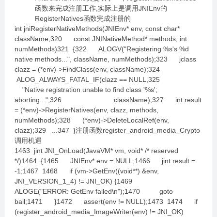
函数来完成注册工作,实际上是调用JNIEnv的
RegisterNatives函数完成注册的
int jniRegisterNativeMethods(JNIEnv* env, const char*
className,320 const JNINativeMethod* methods, int
numMethods)321 {322 ALOGV("Registering %s's %d
native methods...", className, numMethods);323 jclass
clazz = (*env)->FindClass(env, className);324
ALOG_ALWAYS_FATAL_IF(clazz == NULL,325
"Native registration unable to find class '%s';
aborting...",326 className);327 int result
= (*env)->RegisterNatives(env, clazz, methods,
numMethods);328 (*env)->DeleteLocalRef(env,
clazz);329 ...347 }注册函数register_android_media_Crypto
调用机遇
1463 jint JNI_OnLoad(JavaVM* vm, void* /* reserved
*/)1464 {1465 JNIEnv* env = NULL;1466 jint result =
-1;1467 1468 if (vm->GetEnv((void**) &env,
JNI_VERSION_1_4) != JNI_OK) {1469
ALOGE("ERROR: GetEnv failed\n");1470 goto
bail;1471 }1472 assert(env != NULL);1473 1474 if
(register_android_media_ImageWriter(env) != JNI_OK)