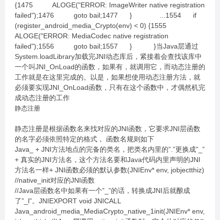
{1475 ALOGE("ERROR: ImageWriter native registration
failed");1476 goto bail;1477 } ...1554 if
(register_android_media_Crypto(env) < 0) {1555
ALOGE("ERROR: MediaCodec native registration
failed");1556 goto bail;1557 } }当Java层通过
System.loadLibrary加载完JNI动态库后，紧接着会查找该库中
一个叫JNI_OnLoad的函数，如果有，就调用它，而动态注册的
工作就是在这里完成的。以是，如果想使用动态注册方法，就
必须要实现JNI_OnLoad函数，只有在这个函数中，才偶然机完
成动态注册的工作
静态注册
静态注册是根据函数名来找对应的JNI函数，它要求JNI层函数
的名字必须依照特定的格式， 函数名规则如下
Java_ + JNI方法地点的完备的类名，把类名内里的”.”更换成”_”
+ 真实的JNI方法名，这个方法名要和Java代码内里声明的JNI
方法名一样+ JNI函数必须的默认参数(JNIEnv* env, jobjectthiz)
//native_init对应的JNI函数
//Java层函数名中如果有一个”_”的话，转换成JNI后就酿成
了”_l”。JNIEXPORT void JNICALL
Java_android_media_MediaCrypto_native_1init(JNIEnv* env,