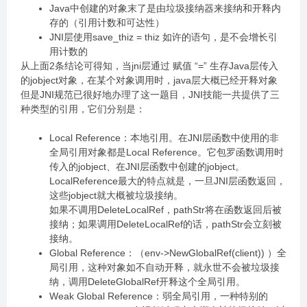
Java中创建的对象末了是由垃圾接纳器来接纳和开释内
存的（引用计数和可达性）
JNI层使用save_thiz = thiz 如许的语句，是不会增长引
用计数的
从上面2条结论可得知，当jni层通过 赋值 “=” 生存Java层传入
的jobject对象，在某个对象调用时，java层大概已经开释对象
但是JNI规范已很好地办理了这一题目，JNI技能一共提供了三
种类型的引用，它们分别是：
Local Reference：本地引用。在JNI层函数中使用的非
全局引用对象都是Local Reference。它包罗函数调用时
传入的jobject、在JNI层函数中创建的jobject。
LocalReference最大的特点就是，一旦JNI层函数返回，
这些jobject就大概被垃圾接纳。
如果不调用DeleteLocalRef，pathStr将在函数返回后被
接纳；如果调用DeleteLocalRef的话，pathStr会立刻被
接纳。
Global Reference：（env->NewGlobalRef(client)) ）全
局引用，这种对象如不自动开释，就永世不会被垃圾接
纳，调用DeleteGlobalRef开释这个全局引用。
Weak Global Reference：弱全局引用，一种特别的