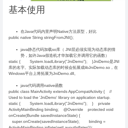
基本使用
在Java代码内里声明Native方法原型，好比
public native String stringFromJNI();
java静态代码加载so库（ JNI层必须实现为动态库的情
势，如许Java假造机才华加载它并调用它的函数）
static { System.loadLibrary("JniDemo"); }JniDemo是JNI
库的名字。实际加载动态库的时候会拓展成libJniDemo.so，在
Windows平台上将拓展为JniDemo.dll。
java代码调用native函数
public class MainActivity extends AppCompatActivity { //
Used to load the 'JniDemo' library on application startup.
static { System.loadLibrary("JniDemo"); } private
ActivityMainBinding binding; @Override protected void
onCreate(Bundle savedInstanceState) {
super.onCreate(savedInstanceState); binding =
ActivityMainBinding.inflate(getLayoutInflater());