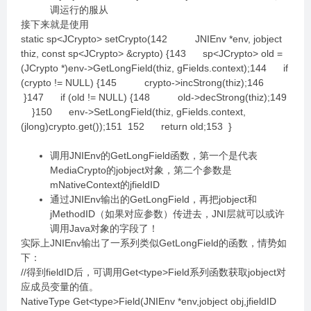
调运行的服从
接下来就是使用
static sp<JCrypto> setCrypto(142 JNIEnv *env, jobject
thiz, const sp<JCrypto> &crypto) {143 sp<JCrypto> old =
(JCrypto *)env->GetLongField(thiz, gFields.context);144 if
(crypto != NULL) {145 crypto->incStrong(thiz);146
}147 if (old != NULL) {148 old->decStrong(thiz);149
}150 env->SetLongField(thiz, gFields.context,
(jlong)crypto.get());151 152 return old;153 }
调用JNIEnv的GetLongField函数，第一个是代表
MediaCrypto的jobject对象，第二个参数是
mNativeContext的jfieldID
通过JNIEnv输出的GetLongField，再把jobject和
jMethodID（如果对应参数）传进去，JNI层就可以或许
调用Java对象的字段了！
实际上JNIEnv输出了一系列类似GetLongField的函数，情势如
下：
//得到fieldID后，可调用Get<type>Field系列函数获取jobject对
应成员变量的值。
NativeType Get<type>Field(JNIEnv *env,jobject obj,jfieldID