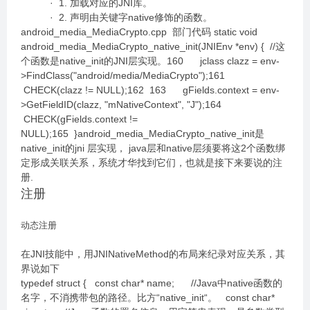
· 1. 加载对应的JNI库。
· 2. 声明由关键字native修饰的函数。
android_media_MediaCrypto.cpp 部门代码 static void
android_media_MediaCrypto_native_init(JNIEnv *env) { //这
个函数是native_init的JNI层实现。160 jclass clazz = env-
>FindClass("android/media/MediaCrypto");161
CHECK(clazz != NULL);162 163 gFields.context = env-
>GetFieldID(clazz, "mNativeContext", "J");164
CHECK(gFields.context !=
NULL);165 }android_media_MediaCrypto_native_init是
native_init的jni 层实现， java层和native层须要将这2个函数绑
定形成关联关系，系统才华找到它们，也就是接下来要说的注
册.
注册
动态注册
在JNI技能中，用JNINativeMethod的布局来纪录对应关系，其
界说如下
typedef struct { const char* name; //Java中native函数的
名字，不消携带包的路径。比方“native_init“。 const char*