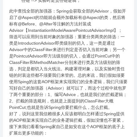
任链 --> 实验时走责任链逻辑；
此中查找全部的加强器：Spring会获取全部的Advisor，假如开
启了@Aspect的功能就会额外加载标有@Aspect的类，然后将
标有@Before、@After等注解的方法封装成
Advisor【InstantiationModelAwarePointcutAdvisorImpl】；
筛选可以应用到当前对象的加强器：重要分类两类的筛选：一
类是IntroductionAdvisor即类级别的切入，这一类是通过
Advisor中的ClassFilter来进行判定是否切入当前对象；另一个
是PointcutAdvisor即方法级别的切入，会通过PointCut中的
ClassFilter和MethodMatcher分别来进行类及方法级别的筛
选，判定是都切入当火线法。构建署理对象，以及实验时责任
链的封装这些都不须要我们来管的。总的来说，我们假如须要
使用Sping的这套AOP框架来实现我们的业务逻辑，我们只须要
写好自己的加强器（Advisor）就可以了，而这个过程中就包罗
了两个重要的部分：1、编写Advice，也就是我们的拦截逻辑；
2、拦截的筛选规则，也就是上面提到的ClassFilter大概
PointCut;也就是告诉Spring你要拦截什么，怎么拦截。
好了，说到这里我信赖很多人应该都明白怎样通过Spring提供
的AOP框架来实现自己的业务逻辑拦截，假如没懂也不要紧，
接下来我们看看Spring家自己是如安在这个AOP框架的底子上
扩展出更多功能的：