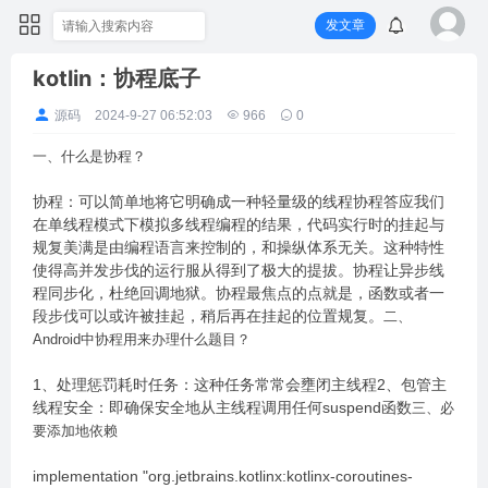
发文章
kotlin：协程底子
源码
2024-9-27 06:52:03
966
0
一、什么是协程？
协程：可以简单地将它明确成一种轻量级的线程协程答应我们
在单线程模式下模拟多线程编程的结果，代码实行时的挂起与
规复美满是由编程语言来控制的，和操纵体系无关。这种特性
使得高并发步伐的运行服从得到了极大的提拔。协程让异步线
程同步化，杜绝回调地狱。协程最焦点的点就是，函数或者一
段步伐可以或许被挂起，稍后再在挂起的位置规复。
二、
Android中协程用来办理什么题目？
1、处理惩罚耗时任务：这种任务常常会壅闭主线程2、包管主
线程安全：即确保安全地从主线程调用任何suspend函数
三、必
要添加地依赖
implementation "org.jetbrains.kotlinx:kotlinx-coroutines-