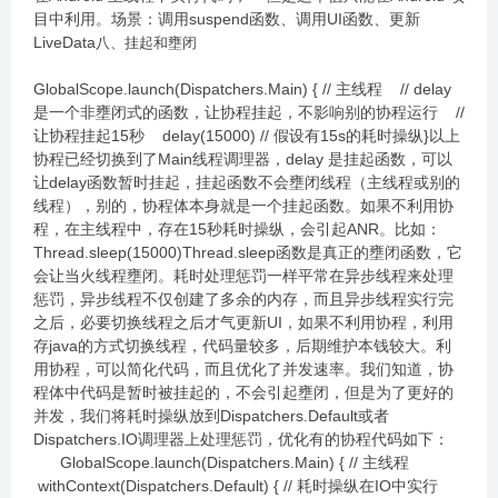
目中利用。场景：调用suspend函数、调用UI函数、更新
LiveData
八、挂起和壅闭
GlobalScope.launch(Dispatchers.Main) { // 主线程 // delay
是一个非壅闭式的函数，让协程挂起，不影响别的协程运行 //
让协程挂起15秒 delay(15000) // 假设有15s的耗时操纵}以上
协程已经切换到了Main线程调理器，delay 是挂起函数，可以
让delay函数暂时挂起，挂起函数不会壅闭线程（主线程或别的
线程），别的，协程体本身就是一个挂起函数。如果不利用协
程，在主线程中，存在15秒耗时操纵，会引起ANR。比如：
Thread.sleep(15000)Thread.sleep函数是真正的壅闭函数，它
会让当火线程壅闭。耗时处理惩罚一样平常在异步线程来处理
惩罚，异步线程不仅创建了多余的内存，而且异步线程实行完
之后，必要切换线程之后才气更新UI，如果不利用协程，利用
存java的方式切换线程，代码量较多，后期维护本钱较大。利
用协程，可以简化代码，而且优化了并发速率。我们知道，协
程体中代码是暂时被挂起的，不会引起壅闭，但是为了更好的
并发，我们将耗时操纵放到Dispatchers.Default或者
Dispatchers.IO调理器上处理惩罚，优化有的协程代码如下：
GlobalScope.launch(Dispatchers.Main) { // 主线程
withContext(Dispatchers.Default) { // 耗时操纵在IO中实行