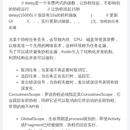
// delay是一个非壅闭式的函数，让协程挂起，不影响别
的协程运行 // 让协程挂起15秒
delay(15000) // 假设有15s的耗时操纵 } // 更新
UI //。。。实行更新UI操纵。。。 }
九、协程的任务
走漏
当某个协程任务丢失，会导致内存、CPU、磁盘等资源浪费，
以致发送一个无用的网络哀求，这种环境称为任务走漏。
为了可以或许避免协程走漏，Kotlin引入了结构化并发机制。
利用结构化并发可以做到：
取消任务，当某项不再必要时取消它。
追踪任务，当任务正在实行时，追踪它。
发出错误信号，当协程失败时，发出错误信号表明有错
误发生。
CoroutinesScope：界说协程必须指定其CoroutinesScope，它
会跟踪全部协程，同样它还可以取消由它所启动的全部协程。
常用的相干API有：
GlobalScope，生命周期是process级别的，即使Activity
或Fragment已经被烧毁，协程仍旧在实行。