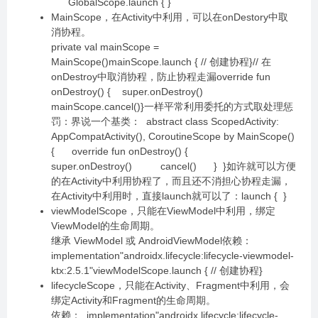
GlobalScope.launch { }
MainScope，在Activity中利用，可以在onDestory中取
消协程。
private val mainScope =
MainScope()mainScope.launch { // 创建协程}// 在
onDestroy中取消协程，防止协程走漏override fun
onDestroy() { super.onDestroy()
mainScope.cancel()}一样平常利用委托的方式取处理惩
罚：界说一个基类： abstract class ScopedActivity:
AppCompatActivity(), CoroutineScope by MainScope()
{ override fun onDestroy() {
super.onDestroy() cancel() } }如许就可以方便
的在Activity中利用协程了，而且还不消担心协程走漏，
在Activity中利用时，直接launch就可以了：launch { }
viewModelScope，只能在ViewModel中利用，绑定
ViewModel的生命周期。
继承 ViewModel 或 AndroidViewModel依赖：
implementation"androidx.lifecycle:lifecycle-viewmodel-
ktx:2.5.1"viewModelScope.launch { // 创建协程}
lifecycleScope，只能在Activity、Fragment中利用，会
绑定Activity和Fragment的生命周期。
依赖： implementation"androidx.lifecycle:lifecycle-