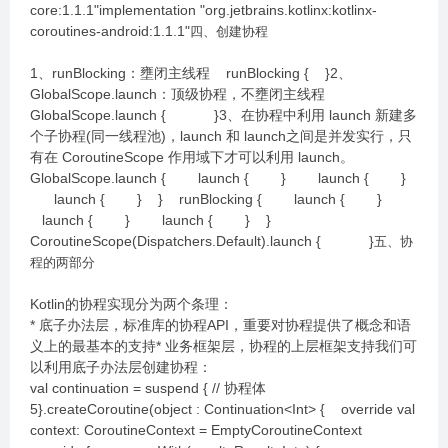
core:1.1.1"implementation "org.jetbrains.kotlinx:kotlinx-
coroutines-android:1.1.1"
四、创建协程
1、runBlocking：壅闭主线程 runBlocking { }2、
GlobalScope.launch：顶级协程，不壅闭主线程
GlobalScope.launch { }3、在协程中利用 launch 新建多
个子协程(同一线程池)，launch 和 launch之间是并发实行，只
有在 CoroutineScope 作用域下才可以利用 launch。
GlobalScope.launch { launch { } launch { }
launch { } } runBlocking { launch { }
launch { } launch { } }
CoroutineScope(Dispatchers.Default).launch { }
五、协
程的两部分
Kotlin的协程实现分为两个条理：
* 底子办法层，标准库的协程API，重要对协程提供了概念和语
义上的最基本的支持* 业务框架层，协程的上层框架支持我们可
以利用底子办法层创建协程：
val continuation = suspend { // 协程体
5}.createCoroutine(object : Continuation<Int> { override val
context: CoroutineContext = EmptyCoroutineContext