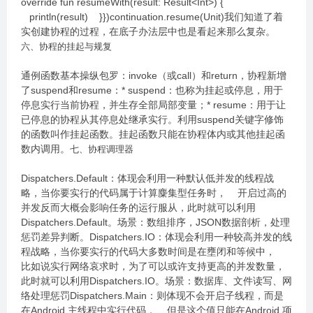
override fun resumeWith(result: Result<Int>) {
println(result) }})continuation.resume(Unit)我们知道了着
实创建协程的过程，在底子办法层中也是看起来那么复杂。
六、协程的挂起与规复
通例函数基本操纵包罗：invoke（或call）和return，协程新增
了suspend和resume：* suspend：也称为挂起或停息，用于
停息实行当前协程，并生存全部局部变量；* resume：用于让
已停息的协程从其停息处继承实行。利用suspend关键字修饰
的函数叫作挂起函数。挂起函数只能在协程体内或其他挂起函
数内调用。
七、协程调理器
Dispatchers.Default：体现会利用一种默认低并发的线程战
略，当你要实行的代码属于计算麋集型任务时， 开启过高的
并发反而大概会影响任务的运行服从，此时就可以利用
Dispatchers.Default。场景：数组排序，JSON数据剖析，处理
惩罚差异判断。Dispatchers.IO：体现会利用一种较高并发的线
程战略，当你要实行的代码大多数时间是在壅闭和等候中，
比如说实行网络哀求时，为了可以或许支持更高的并发数量，
此时就可以利用Dispatchers.IO。场景：数据库、文件读写、网
络处理惩罚Dispatchers.Main：则体现不会开启子线程，而是
在Android 主线程中实行代码， 但是这个值只能在Android 项