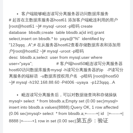
客户端能够毗连读写分离服务器访问数据库服务
# 起首在主数据库服务器host61 添加客户端毗连利用的用户
[root@host61 ~]# mysql -uroot -p暗码 create
database bbsdb;create table bbsdb.a(id int);grant
select,insert on bbsdb.* to yaya@"%" identified by
"123qqq...A";# 在从服务器host62查看存储数据库表和添加用
户[root@host62 ~]# mysql -uroot -p暗码
desc bbsdb.a;select user from mysql.user where
user="yaya"; # 客户端host50毗连读写分离服务器
host60访问数据库服务mysql -h读写分离服务器的ip -P读写分
离服务的端标语 -u数据库授权用户名 -p暗码 [root@host50
~]# mysql -h192.168.88.60 -P4006 -uyaya -p123qqq...A
毗连读写分离服务后，可以对数据做查询和存储操纵
mysql> select * from bbsdb.a;Empty set (0.00 sec)mysql>
insert into bbsdb.a values(8888);Query OK, 1 row affected
(0.06 sec)mysql> select * from bbsdb.a;+------+| id |+------+|
第五步：验证
8888 |+------+1 row in set (0.00 sec)