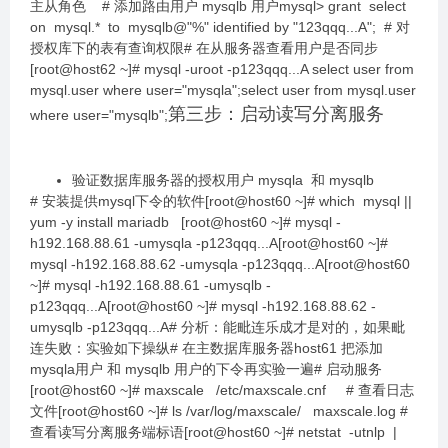
主从角色 # 添加路由用户 mysqlb 用户mysql> grant select
on mysql.* to mysqlb@"%" identified by "123qqq...A"; # 对
授权库下的表有查询权限# 在从服务器查看用户是否同步
[root@host62 ~]# mysql -uroot -p123qqq...A select user from
mysql.user where user="mysqla";select user from mysql.user
第三步：启动读写分离服务
where user="mysqlb";
验证数据库服务器的授权用户 mysqla 和 mysqlb
# 安装提供mysql下令的软件[root@host60 ~]# which mysql ||
yum -y install mariadb [root@host60 ~]# mysql -
h192.168.88.61 -umysqla -p123qqq...A[root@host60 ~]#
mysql -h192.168.88.62 -umysqla -p123qqq...A[root@host60
~]# mysql -h192.168.88.61 -umysqlb -
p123qqq...A[root@host60 ~]# mysql -h192.168.88.62 -
umysqlb -p123qqq...A# 分析：能毗连乐成才是对的，如果毗
连失败：实验如下操纵# 在主数据库服务器host61 把添加
mysqla用户 和 mysqlb 用户的下令再实验一遍# 启动服务
[root@host60 ~]# maxscale /etc/maxscale.cnf # 查看日志
文件[root@host60 ~]# ls /var/log/maxscale/ maxscale.log #
查看读写分离服务端标语[root@host60 ~]# netstat -utnlp |