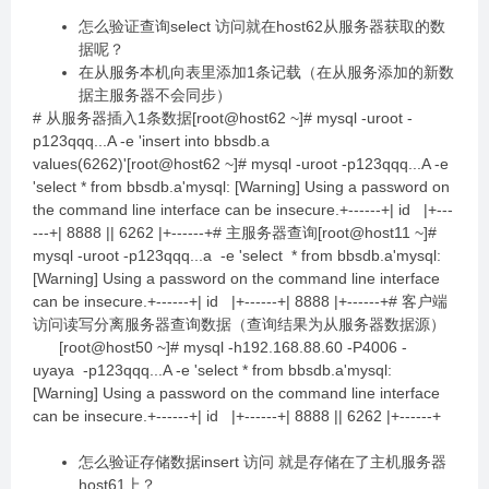
怎么验证查询select 访问就在host62从服务器获取的数
据呢？
在从服务本机向表里添加1条记载（在从服务添加的新数
据主服务器不会同步）
# 从服务器插入1条数据[root@host62 ~]# mysql -uroot -
p123qqq...A -e 'insert into bbsdb.a
values(6262)'[root@host62 ~]# mysql -uroot -p123qqq...A -e
'select * from bbsdb.a'mysql: [Warning] Using a password on
the command line interface can be insecure.+------+| id |+---
---+| 8888 || 6262 |+------+# 主服务器查询[root@host11 ~]#
mysql -uroot -p123qqq...a -e 'select * from bbsdb.a'mysql:
[Warning] Using a password on the command line interface
can be insecure.+------+| id |+------+| 8888 |+------+# 客户端
访问读写分离服务器查询数据（查询结果为从服务器数据源）
[root@host50 ~]# mysql -h192.168.88.60 -P4006 -
uyaya -p123qqq...A -e 'select * from bbsdb.a'mysql:
[Warning] Using a password on the command line interface
can be insecure.+------+| id |+------+| 8888 || 6262 |+------+
怎么验证存储数据insert 访问 就是存储在了主机服务器
host61上？