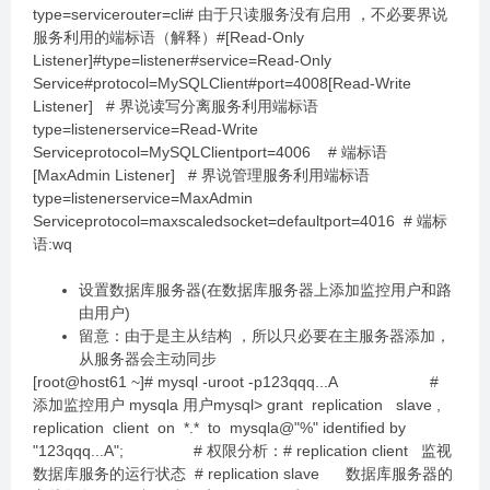
type=servicerouter=cli# 由于只读服务没有启用 ，不必要界说
服务利用的端标语（解释）#[Read-Only
Listener]#type=listener#service=Read-Only
Service#protocol=MySQLClient#port=4008[Read-Write
Listener] # 界说读写分离服务利用端标语
type=listenerservice=Read-Write
Serviceprotocol=MySQLClientport=4006 # 端标语
[MaxAdmin Listener] # 界说管理服务利用端标语
type=listenerservice=MaxAdmin
Serviceprotocol=maxscaledsocket=defaultport=4016 # 端标
语:wq
设置数据库服务器(在数据库服务器上添加监控用户和路
由用户)
留意：由于是主从结构 ，所以只必要在主服务器添加，
从服务器会主动同步
[root@host61 ~]# mysql -uroot -p123qqq...A #
添加监控用户 mysqla 用户mysql> grant replication slave ,
replication client on *.* to mysqla@"%" identified by
"123qqq...A"; # 权限分析：# replication client 监视
数据库服务的运行状态 # replication slave 数据库服务器的