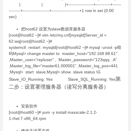
| | |+-----------------+----------+------
--------+------------------+-------------------+1 row in set (0.00
sec)
把host62 设置为slave数据库服务器
[root@host62 ~]# vim /etc/my.cnf[mysqld]Server_id =
62:wq[root@host62 ~]#
systemctl restart mysqld[root@host62 ~]# mysql -uroot -p暗
码Mysql> change master to master_host="192.168.88.61"
,Master_user="repluser" , Master_password="123qqq...A"
,Master_log_file="master61.000001" ,Master_log_pos=441
;Mysql> start slave;Mysql> show slave status \G
第
Slave_IO_Running: Yes Slave_SQL_Running: Yes
二步：设置署理服务器（读写分离服务器）
安装软件
[root@host60 ~]# yum -y install maxscale-2.1.2-
1.rhel.7.x86_64.rpm
修改主设置文件