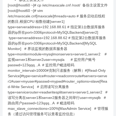
[root@host60 ~]# cp /etc/maxscale.cnf /root/ 备份主设置文件
[root@host60 ~]# vim
/etc/maxscale.cnf[maxscale]threads=auto # 服务启动后线程
的数目,根据CPU 核数创建[server1]
type=serveraddress=192.168.88.61 # 指定第1台数据库服务
器的ip所在port=3306protocol=MySQLBackend[server2]
type=serveraddress=192.168.88.62 # 指定第2台数据库服务
器的ip所在port=3306protocol=MySQLBackend[MySQL
Monitor] # 界说监视的数据库服务器
type=monitormodule=mysqlmonservers=server1,server2 #
监视server1和server2user=mysqla # 监控用户账号
passwd=123qqq...A # 监控用户毗连暗码
monitor_interval=10000#克制只读服务（解释）#[Read-Only
Service]#type=service#router=readconnroute#servers=serve
r1#user=myuser#passwd=mypwd#router_options=slave[Rea
d-Write Service] # 启用读写分离服务
type=servicerouter=readwritesplitservers=server1,server2 #
读写分离在server1和server2服务器之间举行user=mysqlb #
路由用户passwd=123qqq...A # 毗连暗码
max_slave_connections=100%[MaxAdmin Service] # 管理服
务（通过访问管理服务可以查看监控信息）