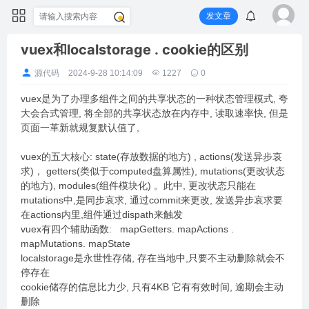
发文章
vuex和localstorage . cookie的区别
源代码
2024-9-28 10:14:09
1227
0
vuex是为了办理多组件之间的共享状态的一种状态管理模式, 夸
大会合式管理, 将全部的共享状态放在内存中, 读取速率快, 但是
页面一革新就规复默认值了,
vuex的五大核心: state(存放数据的地方) , actions(发送异步哀
求)， getters(类似于computed盘算属性), mutations(更改状态
的地方), modules(组件模块化) 。此中, 更改状态只能在
mutations中,是同步哀求, 通过commit来更改, 发送异步哀求要
在actions内里,组件通过dispath来触发
vuex有四个辅助函数: mapGetters. mapActions .
mapMutations. mapState
localstorage是永世性存储, 存在当地中,只要不主动删除就会不
停存在
cookie储存的信息比力少, 只有4KB 它有有效时间, 逾期会主动
删除