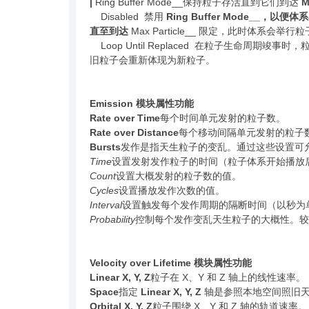
|
Ring Buffer Mode__保持粒子存活直到它们到达
M
Disabled 禁用
Ring Buffer Mode__，以
直至到达
Max Particle__ 限定，此时体系
Loop Until Replaced 在粒子生命周期
旧粒子会重新体现为新粒子。
Emission 模块
属性
功能
Rate over Time
每个时间单元发射的粒子数。
Rate over Distance
每个移动间隔单元发射的粒子
Bursts
发作是指天生粒子的变乱。通过这些设置可
Time
设置发射发作粒子的时间（粒子体系开始播放
Count
设置大概发射的粒子数的值。
Cycles
设置播放发作次数的值。
Interval
设置触发每个发作周期的隔断时间（以秒为
Probability
控制每个发作变乱天生粒子的大概性。较
Velocity over Lifetime 模块属性功能
Linear X, Y, Z
粒子在 X、Y 和 Z 轴上的线性速率。
Space
指定
Linear X, Y, Z
轴是参照本地空间照旧
Orbital X, Y, Z
粒子围绕 X、Y 和 Z 轴的轨道速率。