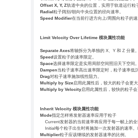
Offset X, Y, Z
轨道中央的位置，实用于轨道运行粒
Radial
粒子阔别/朝向中央位置的径向速率。
Speed Modifier
在当前行进方向上/周围向粒子的
Limit Velocity Over Lifetime 模块属性功能
Separate Axes
将轴拆分为单独的 X、Y 和 Z 分量
Speed
设置粒子的速率限定。
Space
选择速率限定是实用局部空间照旧天下空间
Dampen
当粒子速率高出速率限定时，粒子速率低
Drag
对粒子速率施加线性阻力。
Multiply by Size
启用此属性后，较大的粒子会更大
Multiply by Velocity
启用此属性后，较快的粒子会
Inherit Velocity 模块属性功能
Mode
指定怎样将发射器速率应用于粒子
Current发射器的当前速率将应用于每一帧上
Initial每个粒子出生时将施加一次发射器的速
Multiplier
粒子应该继续的发射器速率的比例。