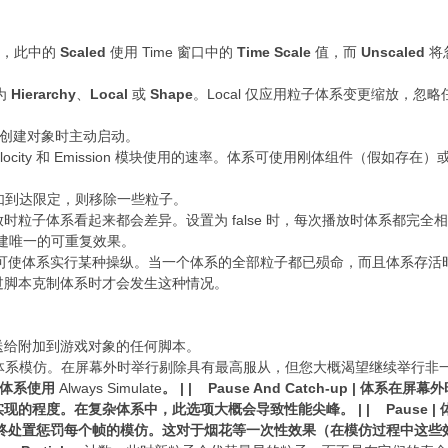
择，此中的
Scaled
使用 Time 窗口中的
Time Scale
值，而
Unscaled
将
为
Hierarchy
、
Local
或
Shape
。Local 仅应用粒子体系变更缩放，忽略
创建对象时主动启动。
 Velocity 和 Emission 模块使用的速率。体系可使用刚体组件（假如
如到达限定，则移除一些粒子。
时粒子体系看起来都会差异。设置为 false 时，每次播放时体系都完全
建唯一的可重复效果。
使体系实行某种操纵。当一个体系的全部粒子都已殒命，而且体系存活时间已高
过脚本克制体系时才会发生这种情况。
ed 回调发送给附加到游戏对象的任何脚本。
模仿。在屏幕外时举行剔除具有最高服从，但您大概渴望继续举行非一次性 (
他体系使用
Always Simulate
。 | | Pause And Catch-up | 体
程度。在复杂体系中，此选项大概会导致性能尖峰。 | | Pause | 
幕上，体系始终处置惩罚每个帧的模仿。这对于烟花等一次性效果（在模仿过程中这