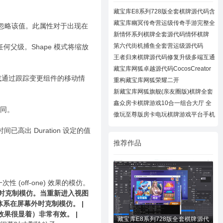
藏宝库E8系列728版全套棋牌源代码含
728UI工
藏宝库幽冥传奇营运级传奇手游完整全
忽略该值。此属性对于出现在
套源代
新情怀系列棋牌全套源代码情怀棋牌
700+子游
第六代街机捕鱼全套营运级源代码
任何父级。Shape 模式将缩放
Creator跨
王者归来棋牌源代码修复升级多端互通
近百款
藏宝库网狐卓越源代码CocosCreator
存在）或通过跟踪变更组件的移动情
卓越版全
重构藏宝库网狐荣耀二开
CocosCreator开拓版
新藏宝库网狐旗舰(亲友圈版)棋牌全套
源码下
鑫众房卡棋牌游戏10合一组合大厅 全
相同。
套组件
傲玩至尊版房卡电玩棋牌游戏平台手机
棋牌游
出 Duration 设定的值
推荐作品
off-one) 效果的模仿。
系在屏幕外时克制模仿。当重新进入视图
体系在屏幕外时克制模仿。 |
些效果很显着）非常有效。 |
藏宝库E8系列728版全套棋牌源代