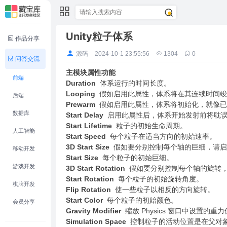
Unity粒子体系
作品分享
源码
2024-10-1 23:55:56
1304
0
问答交流
主模块属性
功能
前端
Duration
体系运行的时间长度。
Looping
假如启用此属性，体系将在其连续时间竣
后端
Prewarm
假如启用此属性，体系将初始化，就像
数据库
Start Delay
启用此属性后，体系开始发射前将耽
Start Lifetime
粒子的初始生命周期。
人工智能
Start Speed
每个粒子在适当方向的初始速率。
3D Start Size
假如要分别控制每个轴的巨细，请启
移动开发
Start Size
每个粒子的初始巨细。
游戏开发
3D Start Rotation
假如要分别控制每个轴的旋转
Start Rotation
每个粒子的初始旋转角度。
棋牌开发
Flip Rotation
使一些粒子以相反的方向旋转。
Start Color
每个粒子的初始颜色。
会员分享
Gravity Modifier
缩放 Physics 窗口中设置的
Simulation Space
控制粒子的活动位置是在父对