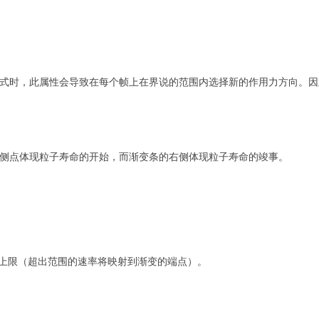
o Curves 模式时，此属性会导致在每个帧上在界说的范围内选择新的作用力方
侧点体现粒子寿命的开始，而渐变条的右侧体现粒子寿命的竣事。
上限（超出范围的速率将映射到渐变的端点）。