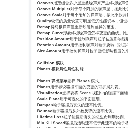
Octaves
指定组合多少层重叠噪声来产生终极噪声
Octave Multiplier
对于每个附加的噪声层，按此比
Octave Scale
对于每个附加的噪声层，按此乘数调
Quality
较低的质量设置可明显低沉性能资本，但也
Remap
将终极噪声值重新映射到差异的范围。
Remap Curve
形貌终极噪声值怎样变更的曲线。比
Position Amount
用于控制噪声对粒子位置影响程
Rotation Amount
用于控制噪声对粒子旋转（以度
Size Amount
用于控制噪声对粒子巨细影响程度的
Collision 模块
Planes 模块属性属性功能
Planes 弹出菜单
选择
Planes
模式。
Planes
用于界说碰撞平面的变更的可扩展列表。
Visualization
选择要将 Scene 视图中的碰撞平
Scale Plane
用于可视化的平面巨细。
Dampen
粒子碰撞后丧失的速率比例。
Bounce
粒子碰撞后从外貌反弹的速率比例。
Lifetime Loss
粒子碰撞后丧失的总生命周期比例。
Min Kill Speed
碰撞后活动速率低于此速率的粒子