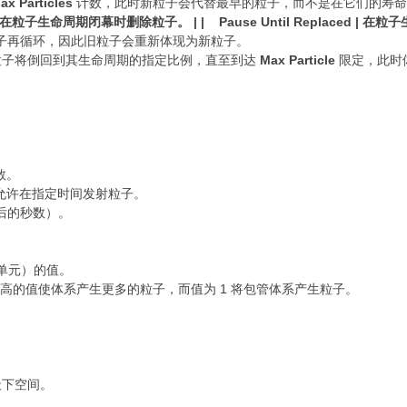
ax Particles
计数，此时新粒子会代替最早的粒子，而不是在它们的寿命
便体系在粒子生命周期闭幕时删除粒子。 | | Pause Until Replaced 
会举行粒子再循环，因此旧粒子会重新体现为新粒子。
竣事时，粒子将倒回到其生命周期的指定比例，直至到达
Max Particle
限定，此时
数。
允许在指定时间发射粒子。
后的秒数）。
单元）的值。
高的值使体系产生更多的粒子，而值为 1 将包管体系产生粒子。
天下空间。