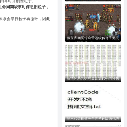
闭幕时才删除粒子。
码含728UI工程n款子游戏内核等源
| 在粒子生命周期竣事时停息旧粒子，
码下载
体系会举行粒子再循环，因此
藏宝库幽冥传奇营运级传奇手游完
整全套源代码下载
新情怀系列棋牌全套源代码情怀棋
牌700+子游戏源码下载
第六代街机捕鱼全套营运级源代码
Creator跨平台多端互通全民捕鱼