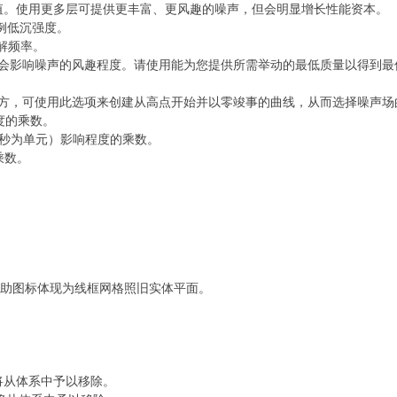
值。使用更多层可提供更丰富、更风趣的噪声，但会明显增长性能资本。
例低沉强度。
解频率。
会影响噪声的风趣程度。请使用能为您提供所需举动的最低质量以得到最
方，可使用此选项来创建从高点开始并以零竣事的曲线，从而选择噪声场
度的乘数。
/秒为单元）影响程度的乘数。
乘数。
面辅助图标体现为线框网格照旧实体平面。
将从体系中予以移除。