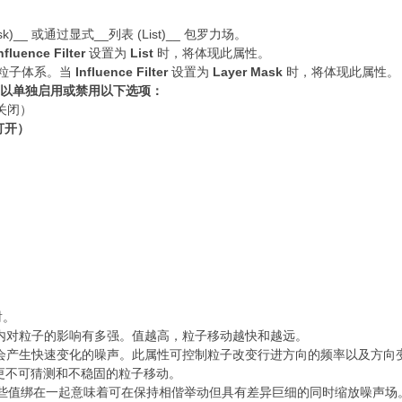
k)__ 或通过显式__列表 (List)__ 包罗力场。
nfluence Filter
设置为
List
时，将体现此属性。
粒子体系。当
Influence Filter
设置为
Layer Mask
时，将体现此属性。
，但您可以单独启用或禁用以下选项：
们关闭）
打开）
射。
内对粒子的影响有多强。值越高，粒子移动越快和越远。
会产生快速变化的噪声。此属性可控制粒子改变行进方向的频率以及方向
更不可猜测和不稳固的粒子移动。
些值绑在一起意味着可在保持相偕举动但具有差异巨细的同时缩放噪声场