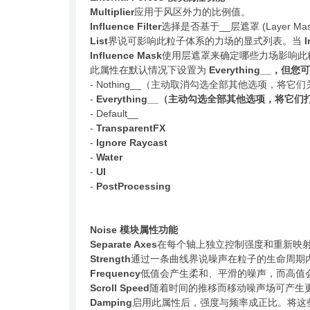
Multiplier
应用于风区外力的比例值。
Influence Filter
选择是否基于__层遮罩 (Layer Mas
List
界说可影响此粒子体系的力场的显式列表。当
I
Influence Mask
使用层遮罩来确定哪些力场影响此
此属性在默认情况下设置为
Everything__
- Nothing__（主动取消勾选全部其他选项，将它
-
Everything__（主动勾选全部其他选项，将它们
- Default__
-
TransparentFX
-
Ignore Raycast
-
Water
-
UI
-
PostProcessing
Noise 模块属性功能
Separate Axes
在每个轴上独立控制强度和重新映
Strength
通过一条曲线界说噪声在粒子的生命周期
Frequency
低值会产生柔和、平滑的噪声，而高值
Scroll Speed
随着时间的推移而移动噪声场可产生
Damping
启用此属性后，强度与频率成正比。将这