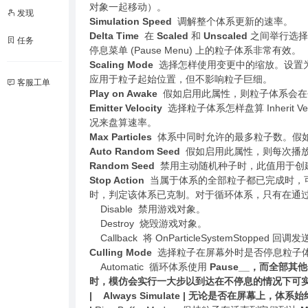
对象一起移动）。
发现
Simulation Speed
调解整个体系更新的速率。
Delta Time
在
Scaled
和
Unscaled
之间举行选
任务
停息菜单 (Pause Menu) 上的粒子体系非常有效。
Scaling Mode
选择怎样使用变更中的缩放。设置
应用于粒子起始位置，但不影响粒子巨细。
客服工单
Play on Awake
假如启用此属性，则粒子体系会在
Emitter Velocity
选择粒子体系怎样盘算 Inherit
况来盘算速率。
Max Particles
体系中同时允许的最多粒子数。假
Auto Random Seed
假如启用此属性，则每次播放
Random Seed
禁用主动随机种子时，此值用于创
Stop Action
当属于体系的全部粒子都已完成时，可
时，判定该体系已克制。对于循环体系，只有在通
Disable 禁用游戏对象。
Destroy 烧毁游戏对象。
Callback 将 OnParticleSystemStopp
Culling Mode
选择粒子在屏幕外时是否停息粒子体系
Automatic 循环体系使用
Pause__，而全部其
时，模仿会实行一大步以到达在不停息的情况下可实现的
| Always Simulate | 无论是否在屏