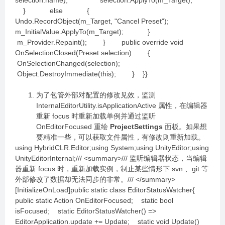
selection.name); selection.ApplyTo(m_Target);
} else {
Undo.RecordObject(m_Target, "Cancel Preset");
m_InitialValue.ApplyTo(m_Target); }
m_Provider.Repaint(); } public override void
OnSelectionClosed(Preset selection) {
OnSelectionChanged(selection);
Object.DestroyImmediate(this); } }}
为了包管外部对配置的修改见效，监测
InternalEditorUtility.isApplicationActive 属性，在编辑器
重新 focus 时重新加载单例并通过监听
OnEditorFocused 重绘
ProjectSettings
面板。如果想
要精准一些，可以获取文件属性，有修改则重新加载。
using HybridCLR.Editor;using System;using UnityEditor;using
UnityEditorInternal;/// <summary>/// 监听编辑器状态，当编辑
器重新 focus 时，重新加载实例，制止某些情形下 svn 、git 等
外部修改了数据却无法同步的非常。/// </summary>
[InitializeOnLoad]public static class EditorStatusWatcher{
public static Action OnEditorFocused; static bool
isFocused; static EditorStatusWatcher() =>
EditorApplication.update += Update; static void Update()