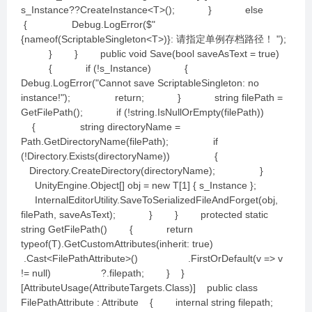
s_Instance??CreateInstance<T>(); } else
{ Debug.LogError($"
{nameof(ScriptableSingleton<T>)}: 请指定单例存档路径！ ");
} } public void Save(bool saveAsText = true)
{ if (!s_Instance) {
Debug.LogError("Cannot save ScriptableSingleton: no
instance!"); return; } string filePath =
GetFilePath(); if (!string.IsNullOrEmpty(filePath))
{ string directoryName =
Path.GetDirectoryName(filePath); if
(!Directory.Exists(directoryName)) {
Directory.CreateDirectory(directoryName); }
UnityEngine.Object[] obj = new T[1] { s_Instance };
InternalEditorUtility.SaveToSerializedFileAndForget(obj,
filePath, saveAsText); } } protected static
string GetFilePath() { return
typeof(T).GetCustomAttributes(inherit: true)
.Cast<FilePathAttribute>() .FirstOrDefault(v => v
!= null) ?.filepath; } }
[AttributeUsage(AttributeTargets.Class)] public class
FilePathAttribute : Attribute { internal string filepath;