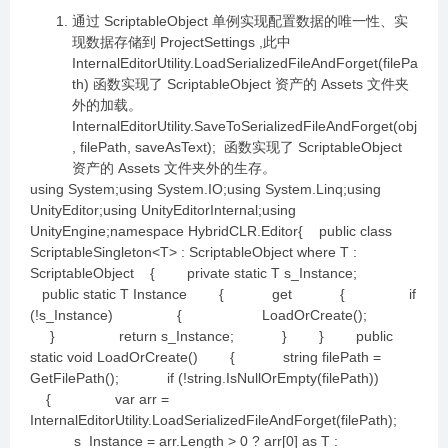
通过 ScriptableObject 单例实现配置数据的唯一性、实
现数据存储到 ProjectSettings ,此中
InternalEditorUtility.LoadSerializedFileAndForget(filePa
th) 函数实现了 ScriptableObject 资产的 Assets 文件夹
外的加载。
InternalEditorUtility.SaveToSerializedFileAndForget(obj
, filePath, saveAsText); 函数实现了 ScriptableObject
资产的 Assets 文件夹外的生存。
using System;using System.IO;using System.Linq;using
UnityEditor;using UnityEditorInternal;using
UnityEngine;namespace HybridCLR.Editor{ public class
ScriptableSingleton<T> : ScriptableObject where T :
ScriptableObject { private static T s_Instance;
public static T Instance { get { if
(!s_Instance) { LoadOrCreate();
} return s_Instance; } } public
static void LoadOrCreate() { string filePath =
GetFilePath(); if (!string.IsNullOrEmpty(filePath))
{ var arr =
InternalEditorUtility.LoadSerializedFileAndForget(filePath);
s_Instance = arr.Length > 0 ? arr[0] as T :