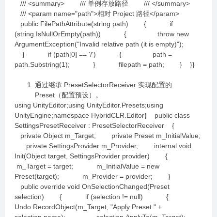
/// <summary> /// 单例存放路径 /// </summary>
/// <param name="path">相对 Project 路径</param>
public FilePathAttribute(string path) { if
(string.IsNullOrEmpty(path)) { throw new
ArgumentException("Invalid relative path (it is empty)");
} if (path[0] == '/') { path =
path.Substring(1); } filepath = path; } }}
通过继承 PresetSelectorReceiver 实现配置的
Preset（配置预设）。
using UnityEditor;using UnityEditor.Presets;using
UnityEngine;namespace HybridCLR.Editor{ public class
SettingsPresetReceiver : PresetSelectorReceiver {
private Object m_Target; private Preset m_InitialValue;
private SettingsProvider m_Provider; internal void
Init(Object target, SettingsProvider provider) {
m_Target = target; m_InitialValue = new
Preset(target); m_Provider = provider; }
public override void OnSelectionChanged(Preset
selection) { if (selection != null) {
Undo.RecordObject(m_Target, "Apply Preset " +