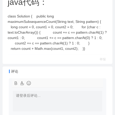
java代码：
class Solution { public long
maximumSubsequenceCount(String text, String pattern) {
long count = 0, count1 = 0, count2 = 0; for (char c :
text.toCharArray()) { count += c == pattern.charAt(1) ?
count1 : 0; count1 += c == pattern.charAt(0) ? 1 : 0;
count2 += c == pattern.charAt(1) ? 1 : 0; }
return count + Math.max(count1, count2); }}
举报
评论